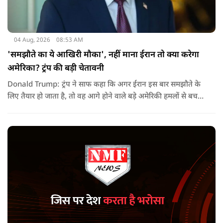
04 Aug, 2026
08:53 AM
'समझौते का ये आखिरी मौका', नहीं माना ईरान तो क्या करेगा
अमेरिका? ट्रंप की बड़ी चेतावनी
Donald Trump: ट्रंप ने साफ कहा कि अगर ईरान इस बार समझौते के
लिए तैयार हो जाता है, तो वह आगे होने वाले बड़े अमेरिकी हमलों से बच
सकता है. लेकिन अगर बातचीत बेनतिजा रही, तो अमेरिका और ज्यादा
सख्त कदम उठाने से पीछे नहीं हटेग.