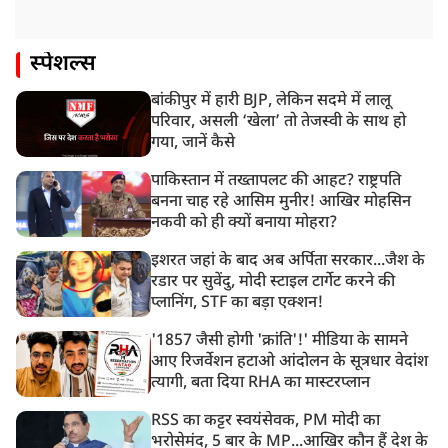
स्पेशल्स
बांकीपुर में हारी BJP, लेकिन सदमे में लालू
परिवार, असली ‘खेला’ तो तेजस्वी के साथ हो
गया, जानें कैसे
पाकिस्तान में तख्तापलट की आहट? राष्ट्रपति
बनना चाह रहे आसिम मुनीर! आखिर मोहसिन
नकवी को ही क्यों बनाया मोहरा?
इशरत जहां के बाद अब अर्पिता सरकार...जैश के
रडार पर सुवेंदु, मोदी स्टाइल टार्गेट करने की
प्लानिंग, STF का बड़ा एक्शन!
'1857 जैसी होगी 'क्रांति'!' मीडिया के सामने
आए रिजर्वेशन हटाओ आंदोलन के सूत्रधार वेदांश
त्यागी, बता दिया RHA का मास्टरप्लान
RSS का कट्टर स्वयंसेवक, PM मोदी का
भरोसेमंद, 5 बार के MP...आखिर कौन हैं देश के