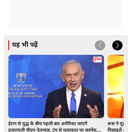
यह भी पढ़ें
दुनिया
ईरान से युद्ध के बीच पहली बार अमेरिका जाएगें
रूस ने यूक्रे
इजरायली पीएम नेतन्याहू, ट्रंप से मुलाकात पर सस्पेंस,
मिसाइलें और 1