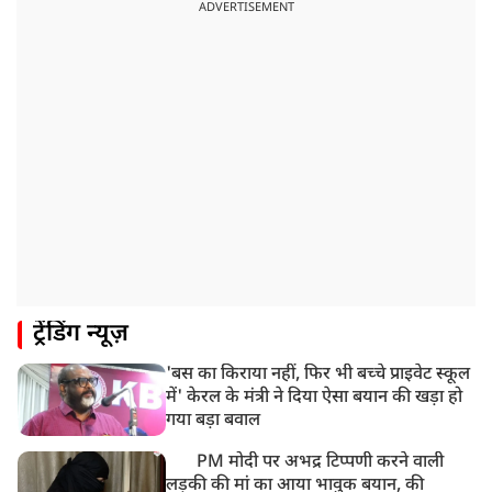
उत्तराखंड: हरिद्वार में गंगा उफान पर, जलस्तर में बढ़ोतरी
ADVERTISEMENT
8:18 AM
UP: लखनऊ में चलती कार में लगी आग, युवक की जिंदा जलकर
मौत
ट्रेंडिंग न्यूज़
'बस का किराया नहीं, फिर भी बच्चे प्राइवेट स्कूल
में' केरल के मंत्री ने दिया ऐसा बयान की खड़ा हो
गया बड़ा बवाल
PM मोदी पर अभद्र टिप्पणी करने वाली
लड़की की मां का आया भावुक बयान, की