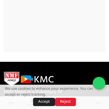
We use cookies to enhance your experience. You can
NMF News is a Subsidary of
accept or reject tracking.
Khetan Media Creation Pvt Ltd
Accept
Reject
शॉर्ट्स
होम
वीडियो
खोजें
वेब स्टोरीज़
Give us a Call