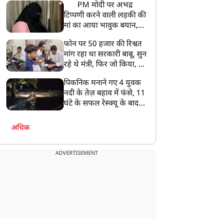
PM मोदी पर अभद्र
टिप्पणी करने वाली लड़की की
मां का आया भावुक बयान,
की अजीबोगरीब मांग, कहा-
फोन पर 50 हजार की रिश्वत
बेटी को गोद लें प्रधानमंत्री
मांग रहा था सरकारी बाबू, सुन
रहे थे मंत्री, फिर जो किया, वो
सोशल मीडिया पर छा गया
पिकनिक मनाने गए 4 युवक
नदी के तेज़ बहाव में फंसे, 11
घंटे के सफल रेस्क्यू के बाद
बची जान
अधिक
ADVERTISEMENT