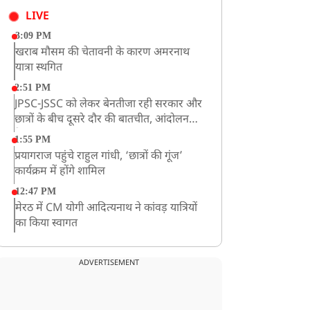
LIVE
3:09 PM
खराब मौसम की चेतावनी के कारण अमरनाथ
यात्रा स्थगित
2:51 PM
JPSC-JSSC को लेकर बेनतीजा रही सरकार और
छात्रों के बीच दूसरे दौर की बातचीत, आंदोलन
तेज
1:55 PM
प्रयागराज पहुंचे राहुल गांधी, ‘छात्रों की गूंज’
कार्यक्रम में होंगे शामिल
12:47 PM
मेरठ में CM योगी आदित्यनाथ ने कांवड़ यात्रियों
का किया स्वागत
11:04 AM
असम बाढ़: 13 जिलों में 15 लाख से ज्यादा लोग
ADVERTISEMENT
प्रभावित, मृतकों की संख्या 98 तक पहुंची
10:21 AM