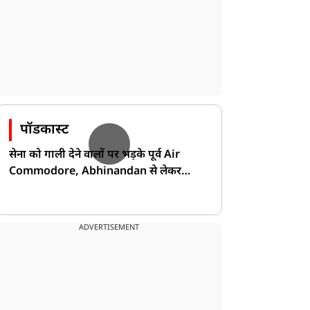
राज्य
राज्य
पॉडकास्ट
सेना को गाली देने वालों पर भड़के पूर्व Air
Commodore, Abhinandan से लेकर
Pakistan के डर की खोली पोल!
योगी सरकार की बड़ी पहल,
'कृष्णवंशी नहीं, कंसवंशी हैं
ADVERTISEMENT
ांवड़ मार्गों पर दौड़ रहीं बाइक
आप...', अखिलेश पर ओपी
ंबुलेंस, मिनटों में मिल रहा
राजभर का अब तक का सबसे
उपचार
बड़ा हमला, गाजीपुर और
अमेठी कांड पर मांगा जवाब