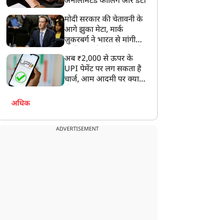
अनलिमिटेड कॉलिंग और डेटा
मोदी सरकार की चेतावनी के
आगे झुका मेटा, मार्क
ज़ुकरबर्ग ने भारत से मांगी
माफ़ी, गलती भी स्वीकार की
अब ₹2,000 से ऊपर के
UPI पेमेंट पर लग सकता है
चार्ज, आम आदमी पर क्या
होगा असर?
अधिक
ADVERTISEMENT