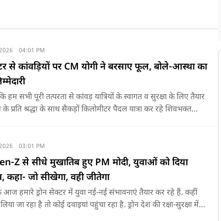
 2026
04:01 PM
प्टर से कांवड़ियों पर CM योगी ने बरसाए फूल, बोले-आस्था का
म्मेदारी
 हम सभी पूरी तत्परता से कांवड़ यात्रियों के स्वागत व सुरक्षा के लिए तैयार
व के प्रति श्रद्धा के साथ सैकड़ों किलोमीटर पैदल यात्रा कर रहे शिवभक्त
ाजिक व राष्ट्रीय एकता और समरसता का जीवंत उदाहरण प्रस्तुत कर रहे हैं.
प्रांत की सीमाओं से ऊपर उठकर उनकी हर श्वांस शिव के नाम है.
 2026
03:01 PM
Gen-Z से सीधे मुखातिब हुए PM मोदी, युवाओं को दिया
्र, कहा- जो सीखेगा, वही जीतेगा
कि आज हमारे ड्रोन सेक्टर में युवा नई-नई संभावनाएं तैयार कर रहे हैं. कहीं
म लिया जा रहा है तो कोई दवाइयां पहुंचा रहा है. ड्रोन देश की रक्षा-सुरक्षा में
ज कहीं कोई युवा कह रहा है कि फर्स्ट इन माइ ब्लडलाइन टू मेक ए ड्रोन.