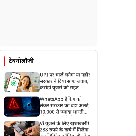
टेक्नोलॉजी
UPI पर चार्ज लगेगा या नहीं?
सरकार ने दिया साफ जवाब,
करोड़ों यूजर्स को राहत
WhatsApp हैकिंग को
लेकर सरकार का बड़ा अलर्ट,
10,000 से ज्यादा भारतीयों
को साइबर हमले से बचाया
Vi यूजर्स के लिए खुशखबरी!
गया
288 रुपये के खर्च में मिलेगा