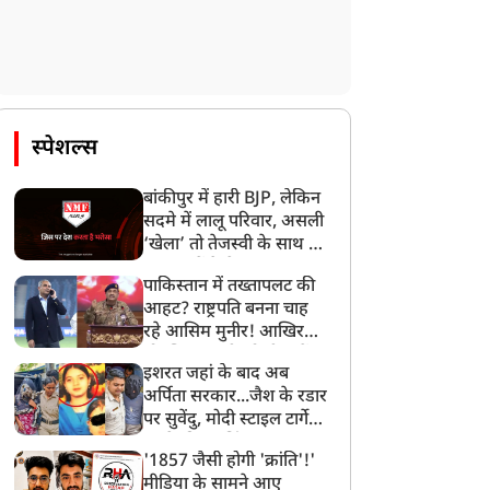
स्पेशल्स
बांकीपुर में हारी BJP, लेकिन
सदमे में लालू परिवार, असली
‘खेला’ तो तेजस्वी के साथ हो
गया, जानें कैसे
पाकिस्तान में तख्तापलट की
आहट? राष्ट्रपति बनना चाह
रहे आसिम मुनीर! आखिर
मोहसिन नकवी को ही क्यों
इशरत जहां के बाद अब
बनाया मोहरा?
अर्पिता सरकार...जैश के रडार
पर सुवेंदु, मोदी स्टाइल टार्गेट
करने की प्लानिंग, STF का
'1857 जैसी होगी 'क्रांति'!'
बड़ा एक्शन!
मीडिया के सामने आए