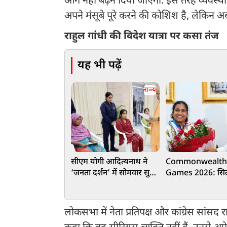
आगे नहीं बढ़ने दिया जाएगा. इस तरह व्यवस्थ
अपने मंसूबे पूरे करने की कोशिश है, लेकिन अब
राहुल गांधी की विदेश यात्रा पर कसा तंज
यह भी पढ़ें
राज्य
सीएम योगी आदित्यनाथ ने
Commonwealt
‘जनता दर्शन’ में सोमवार सुबह
Games 2026: सिल
प्रदेश के कई जनपदों से आए
जीतते ही ज्ञानेश्वरी य
लोगों की सुनीं समस्याएं
DSP, मुख्यमंत्री साय
30 लाख रुपए
लोकसभा में नेता प्रतिपक्ष और कांग्रेस सांसद र