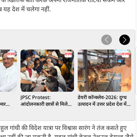
ा के खिलाफ बातें करके अपनी राजनीतिक रोटियां सेंकने और
 यह देश में चलेगा नहीं.
राज्य
राज्य
राज्य
h
JPSC Protest:
डेयरी कॉन्क्लेव-2026: दुग्ध
्वर
आंदोलनकारी छात्रों से मिले
उत्पादन में उत्तर प्रदेश देश में
क
ादव बनीं
बाबूलाल मरांडी, बोले- CBI
प्रथम, 2.25 लाख रोजगार
ए
 ने दिए
जांच से कम कुछ मंजूर नहीं
सृजित
ाहुल गांधी की विदेश यात्रा पर विश्वास सारंग ने तंज कसते हुए