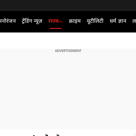
मनोरंजन
ट्रेंडिंग न्यूज़
राज्य
क्राइम
यूटीलिटी
धर्म ज्ञान
ल
ADVERTISEMENT