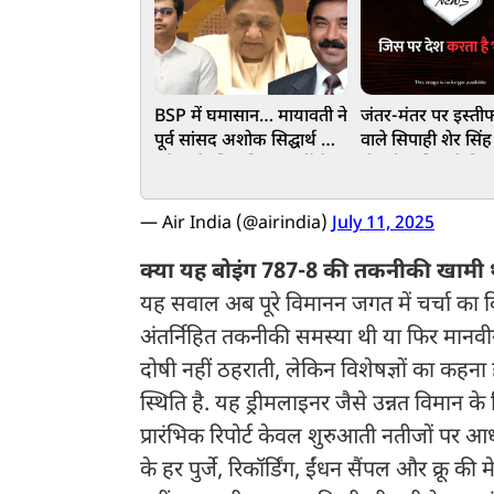
BSP में घमासान… मायावती ने
जंतर-मंतर पर इस्ती
पूर्व सांसद अशोक सिद्घार्थ को
वाले सिपाही शेर सिं
हमेशा के लिए किया पार्टी से
नौकरी, पुलिस ने किया
OUT, ये है वजह
— Air India (@airindia)
July 11, 2025
क्या यह बोइंग 787-8 की तकनीकी खामी 
यह सवाल अब पूरे विमानन जगत में चर्चा का
अंतर्निहित तकनीकी समस्या थी या फिर मानवी
दोषी नहीं ठहराती, लेकिन विशेषज्ञों का कहना
स्थिति है. यह ड्रीमलाइनर जैसे उन्नत विमान 
प्रारंभिक रिपोर्ट केवल शुरुआती नतीजों पर आ
के हर पुर्जे, रिकॉर्डिंग, ईंधन सैंपल और क्रू 