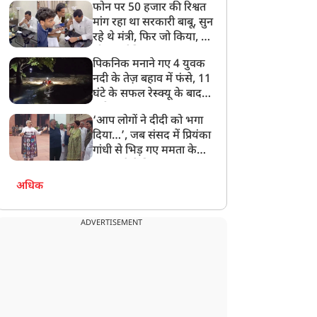
फोन पर 50 हजार की रिश्वत
बेटी को गोद लें प्रधानमंत्री
मांग रहा था सरकारी बाबू, सुन
रहे थे मंत्री, फिर जो किया, वो
सोशल मीडिया पर छा गया
पिकनिक मनाने गए 4 युवक
नदी के तेज़ बहाव में फंसे, 11
घंटे के सफल रेस्क्यू के बाद
बची जान
‘आप लोगों ने दीदी को भगा
दिया…’, जब संसद में प्रियंका
गांधी से भिड़ गए ममता के
सांसद, देखें दिलचस्प Video
अधिक
ADVERTISEMENT