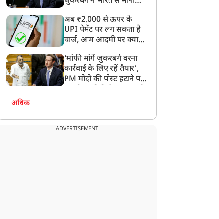
ज़ुकरबर्ग ने भारत से मांगी
माफ़ी, गलती भी स्वीकार की
अब ₹2,000 से ऊपर के
UPI पेमेंट पर लग सकता है
चार्ज, आम आदमी पर क्या
होगा असर?
‘मांफी मांगें जुकरबर्ग वरना
कार्रवाई के लिए रहें तैयार’,
PM मोदी की पोस्ट हटाने पर
संसदीय समिति ने Meta को
लगाई फटकार
अधिक
ADVERTISEMENT
न्यूज
न्यूज