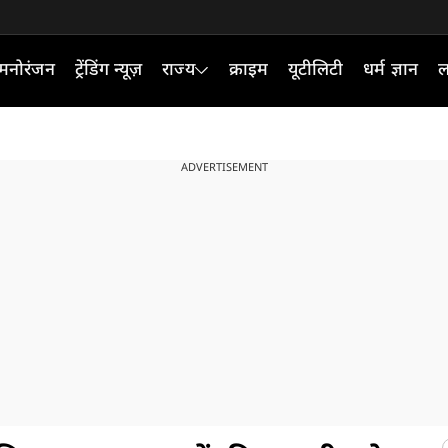
मनोरंजन
ट्रेंडिंग न्यूज़
राज्य
क्राइम
यूटीलिटी
धर्म ज्ञान
ल
ADVERTISEMENT