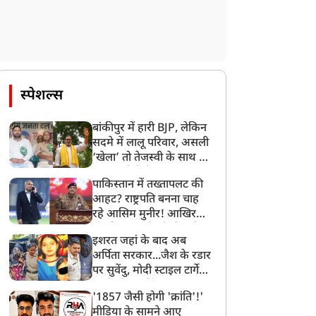
र्टिकल 370 हटाए जाने के
GEN-Z के समर्थन में RSS
ात साल, जम्मू-कश्मीर में
चीफ मोहन भागवत, बोले-
स्पेशल्स
िकली भव्य तिरंगा रैली, PDP
देशविरोधी नहीं, उनकी
े किया विरोध, महबूबा मुफ्ती
शिकायतें सही
बांकीपुर में हारी BJP, लेकिन
े दिया धरना
सदमे में लालू परिवार, असली
‘खेला’ तो तेजस्वी के साथ हो
गया, जानें कैसे
पाकिस्तान में तख्तापलट की
आहट? राष्ट्रपति बनना चाह
रहे आसिम मुनीर! आखिर
मोहसिन नकवी को ही क्यों
इशरत जहां के बाद अब
बनाया मोहरा?
अर्पिता सरकार...जैश के रडार
पर सुवेंदु, मोदी स्टाइल टार्गेट
करने की प्लानिंग, STF का
'1857 जैसी होगी 'क्रांति'!'
बड़ा एक्शन!
मीडिया के सामने आए