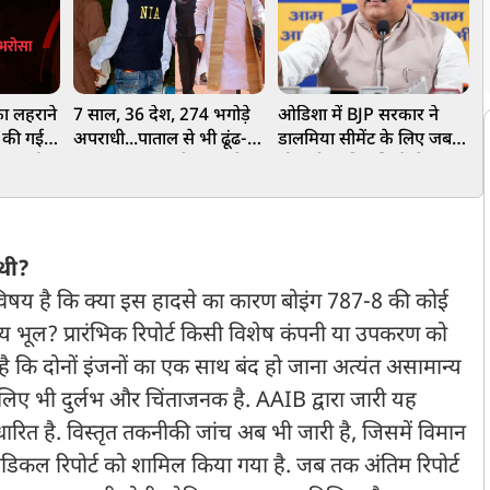
फा लहराने
7 साल, 36 देश, 274 भगोड़े
ओडिशा में BJP सरकार ने
आ
ह की गई
अपराधी...पाताल से भी ढूंढ-
डालमिया सीमेंट के लिए जबरन
स
 बर्खास्त
ढूंढकर लाए जा रहे भारत के
छीन ली आदिवासियों से 950
न
दुश्मन, ₹18,874 करोड़ की
एकड़ जमीन, AAP सांसद
न
संपत्ति भी जब्त
संजय सिंह का बड़ा आरोप
न
थी?
 विषय है कि क्या इस हादसे का कारण बोइंग 787-8 की कोई
य भूल? प्रारंभिक रिपोर्ट किसी विशेष कंपनी या उपकरण को
 है कि दोनों इंजनों का एक साथ बंद हो जाना अत्यंत असामान्य
के लिए भी दुर्लभ और चिंताजनक है. AAIB द्वारा जारी यह
धारित है. विस्तृत तकनीकी जांच अब भी जारी है, जिसमें विमान
की मेडिकल रिपोर्ट को शामिल किया गया है. जब तक अंतिम रिपोर्ट