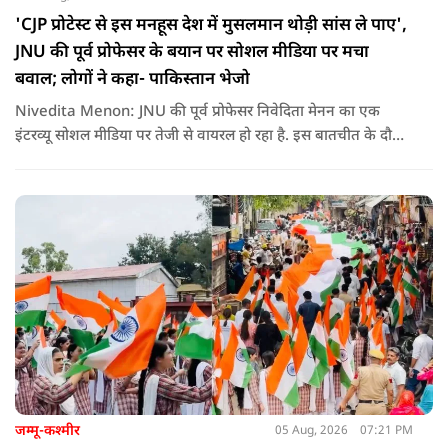
'CJP प्रोटेस्ट से इस मनहूस देश में मुसलमान थोड़ी सांस ले पाए',
JNU की पूर्व प्रोफेसर के बयान पर सोशल मीडिया पर मचा
बवाल; लोगों ने कहा- पाकिस्तान भेजो
Nivedita Menon: JNU की पूर्व प्रोफेसर निवेदिता मेनन का एक
इंटरव्यू सोशल मीडिया पर तेजी से वायरल हो रहा है. इस बातचीत के दौरान
उन्होंने देश, मुसलमानों और CJP (Cockroach Janata Party) के
विरोध प्रदर्शनों पर अपनी राय रखी. लेकिन उनके एक बयान ने सबसे
ज्यादा विवाद खड़ा कर दिया.
जम्मू-कश्मीर
05 Aug, 2026
07:21 PM