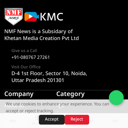
NMF News is a Subsidary of
Khetan Media Creation Pvt Ltd
Give us a Call
+91-080767 27261
Visit Our Office
D-4 1st Floor, Sector 10, Noida,
Uttar Pradesh 201301
Company
Category
We use cookies to enhance your experience. You can
About us
न्यूज
accept or reject tracking.
Privacy Policy
राज्य
Accept
Reject
शॉर्ट्स
होम
वीडियो
खोजें
Disclaimer
एक्सक्लूसिव
वेब स्टोरीज़