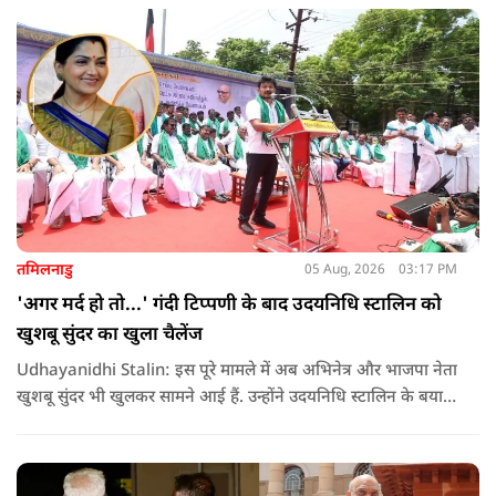
तमिलनाडु
05 Aug, 2026
03:17 PM
'अगर मर्द हो तो...' गंदी टिप्पणी के बाद उदयनिधि स्टालिन को
खुशबू सुंदर का खुला चैलेंज
Udhayanidhi Stalin: इस पूरे मामले में अब अभिनेत्र और भाजपा नेता
खुशबू सुंदर भी खुलकर सामने आई हैं. उन्होंने उदयनिधि स्टालिन के बयान
की कड़ी आलोचना करते हुए कहा कि किसी भी नेता को किसी महिला के
बारे में सार्वजनिक मंच से अपमानजनक भाषा बोलने का कोई अधिकार
नहीं है.