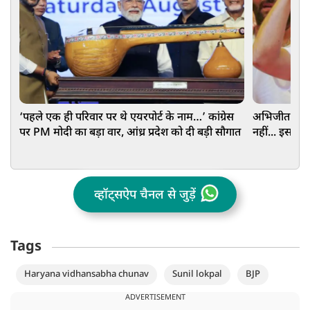
‘पहले एक ही परिवार पर थे एयरपोर्ट के नाम…’ कांग्रेस
अभिजीत दिपके
पर PM मोदी का बड़ा वार, आंध्र प्रदेश को दी बड़ी सौगात
नहीं... इस पद
व्हॉट्सऐप चैनल से जुड़ें
Tags
Haryana vidhansabha chunav
Sunil lokpal
BJP
ADVERTISEMENT