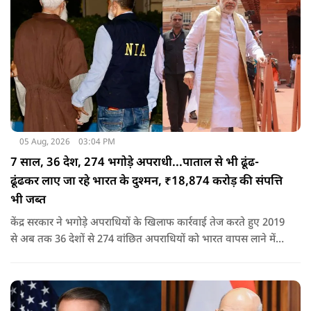
05 Aug, 2026
03:04 PM
7 साल, 36 देश, 274 भगोड़े अपराधी...पाताल से भी ढूंढ-
ढूंढकर लाए जा रहे भारत के दुश्मन, ₹18,874 करोड़ की संपत्ति
भी जब्त
केंद्र सरकार ने भगोड़े अपराधियों के खिलाफ कार्रवाई तेज करते हुए 2019
से अब तक 36 देशों से 274 वांछित अपराधियों को भारत वापस लाने में
बड़ी सफलता हासिल की है। यानी कि खुफिया सूचनाओं, आधुनिक
तकनीक और विभिन्न एजेंसियों के एक्शन के कारण पाताल से भी देश के
दुश्मन वापस लाए जा रहे हैं.