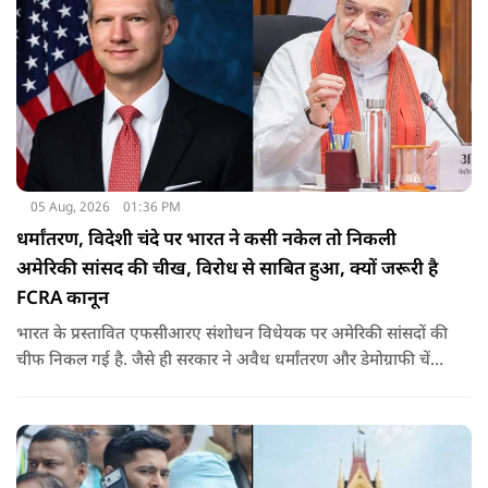
05 Aug, 2026
01:36 PM
धर्मांतरण, विदेशी चंदे पर भारत ने कसी नकेल तो निकली
अमेरिकी सांसद की चीख, विरोध से साबित हुआ, क्यों जरूरी है
FCRA कानून
भारत के प्रस्तावित एफसीआरए संशोधन विधेयक पर अमेरिकी सांसदों की
चीफ निकल गई है. जैसे ही सरकार ने अवैध धर्मांतरण और डेमोग्राफी चेंज
की नकेल कसी पूरी दुनिया विरोध पर उतर आई. रिपब्लिक सांसद ने इसे
ईसाई धर्म से जोड़ दिया. उनके विरोध ने साबित किया कि क्यों ये कानून
जरूरी है.