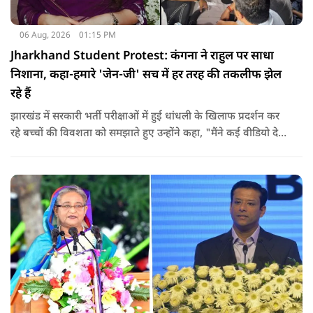
06 Aug, 2026
01:15 PM
Jharkhand Student Protest: कंगना ने राहुल पर साधा
निशाना, कहा-हमारे 'जेन-जी' सच में हर तरह की तकलीफ झेल
रहे हैं
झारखंड में सरकारी भर्ती परीक्षाओं में हुई धांधली के खिलाफ प्रदर्शन कर
रहे बच्चों की विवशता को समझाते हुए उन्होंने कहा, "मैंने कई वीडियो देखे
हैं कि बच्चों को त्रिपाल लगाने की इजाजत नहीं दी जा रही है. खाने की
ठीक स्थिति नहीं है, बच्चों ने दो-तीन दिन से कपड़े नहीं बदले हैं. हालात
यहां तक गंभीर हैं कि बच्चों के पास ऑनलाइन फूड नहीं जा पा रहा है. ऐसी
स्थिति में राहुल गांधी वहां नहीं पहुंच रहे हैं.