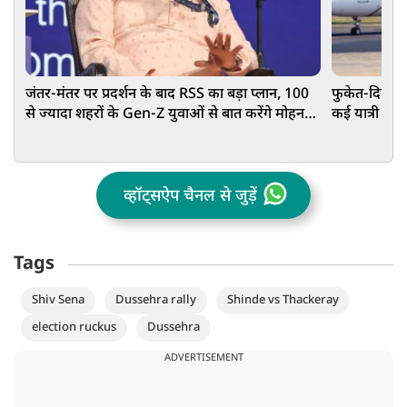
जंतर-मंतर पर प्रदर्शन के बाद RSS का बड़ा प्लान, 100
फुकेत-दिल्ली 
से ज्यादा शहरों के Gen-Z युवाओं से बात करेंगे मोहन
कई यात्री घायल,
भागवत
व्हॉट्सऐप चैनल से जुड़ें
Tags
Shiv Sena
Dussehra rally
Shinde vs Thackeray
election ruckus
Dussehra
ADVERTISEMENT