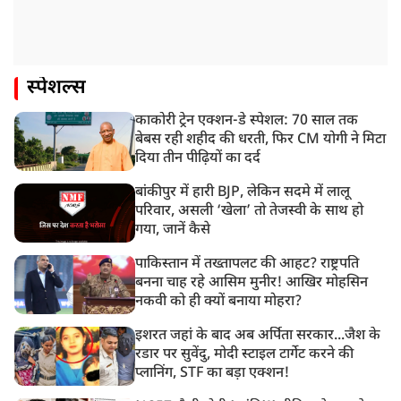
स्पेशल्स
काकोरी ट्रेन एक्शन-डे स्पेशल: 70 साल तक
बेबस रही शहीद की धरती, फिर CM योगी ने मिटा
दिया तीन पीढ़ियों का दर्द
बांकीपुर में हारी BJP, लेकिन सदमे में लालू
परिवार, असली ‘खेला’ तो तेजस्वी के साथ हो
गया, जानें कैसे
पाकिस्तान में तख्तापलट की आहट? राष्ट्रपति
बनना चाह रहे आसिम मुनीर! आखिर मोहसिन
नकवी को ही क्यों बनाया मोहरा?
इशरत जहां के बाद अब अर्पिता सरकार...जैश के
रडार पर सुवेंदु, मोदी स्टाइल टार्गेट करने की
प्लानिंग, STF का बड़ा एक्शन!