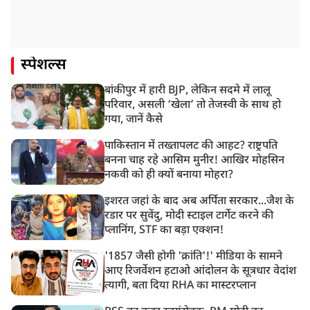
स्पेशल्स
बांकीपुर में हारी BJP, लेकिन सदमे में लालू
परिवार, असली ‘खेला’ तो तेजस्वी के साथ हो
गया, जानें कैसे
पाकिस्तान में तख्तापलट की आहट? राष्ट्रपति
बनना चाह रहे आसिम मुनीर! आखिर मोहसिन
नकवी को ही क्यों बनाया मोहरा?
इशरत जहां के बाद अब अर्पिता सरकार...जैश के
रडार पर सुवेंदु, मोदी स्टाइल टार्गेट करने की
प्लानिंग, STF का बड़ा एक्शन!
'1857 जैसी होगी 'क्रांति'!' मीडिया के सामने
आए रिजर्वेशन हटाओ आंदोलन के सूत्रधार वेदांश
त्यागी, बता दिया RHA का मास्टरप्लान