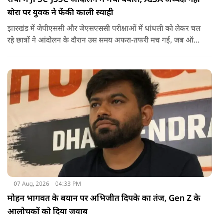
बोरा पर युवक ने फेंकी काली स्याही
झारखंड में जेपीएससी और जेएसएससी परीक्षाओं में धांधली को लेकर चल
रहे छात्रों ने आंदोलन के दौरान उस समय अफरा-तफरी मच गई, जब ऑल
इंडिया स्टूडेंट्स एसोसिएशन की राष्ट्रीय अध्यक्ष नेहा बोरा पर एक युवक ने
अचानक काली स्याही फेंक दी.
07 Aug, 2026
04:33 PM
मोहन भागवत के बयान पर अभिजीत दिपके का तंज, Gen Z के
आलोचकों को दिया जवाब