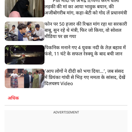
PM मोदी पर अभद्र टिप्पणी करने वाली
लड़की की मां का आया भावुक बयान, की
अजीबोगरीब मांग, कहा-बेटी को गोद लें प्रधानमंत्री
फोन पर 50 हजार की रिश्वत मांग रहा था सरकारी
बाबू, सुन रहे थे मंत्री, फिर जो किया, वो सोशल
मीडिया पर छा गया
पिकनिक मनाने गए 4 युवक नदी के तेज़ बहाव में
फंसे, 11 घंटे के सफल रेस्क्यू के बाद बची जान
‘आप लोगों ने दीदी को भगा दिया…’, जब संसद
में प्रियंका गांधी से भिड़ गए ममता के सांसद, देखें
दिलचस्प Video
अधिक
ADVERTISEMENT