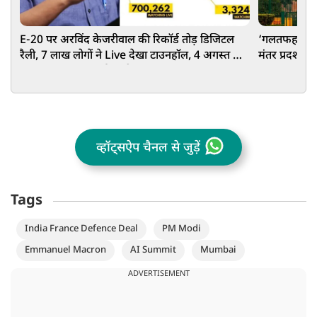
E-20 पर अरविंद केजरीवाल की रिकॉर्ड तोड़ डिजिटल
‘गलतफहमी में 
रैली, 7 लाख लोगों ने Live देखा टाउनहॉल, 4 अगस्त को
मंतर प्रदर्शन म
PM आवास तक मार्च का ऐलान
व्हॉट्सऐप चैनल से जुड़ें
Tags
India France Defence Deal
PM Modi
Emmanuel Macron
AI Summit
Mumbai
ADVERTISEMENT