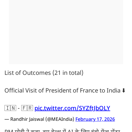
List of Outcomes (21 in total)
Official Visit of President of France to India ⬇️
🇮🇳 - 🇫🇷
pic.twitter.com/SYZftJbOLY
— Randhir Jaiswal (@MEAIndia)
February 17, 2026