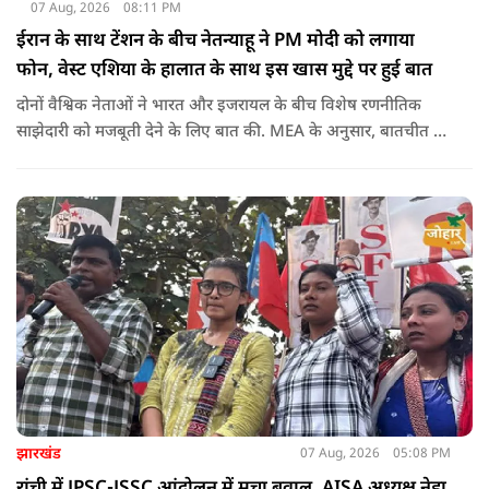
07 Aug, 2026
08:11 PM
ईरान के साथ टेंशन के बीच नेतन्याहू ने PM मोदी को लगाया
फोन, वेस्ट एशिया के हालात के साथ इस खास मुद्दे पर हुई बात
दोनों वैश्विक नेताओं ने भारत और इजरायल के बीच विशेष रणनीतिक
साझेदारी को मजबूती देने के ल‍िए बात की. MEA के अनुसार, बातचीत की
पहल इजरायल ने की थी.
झारखंड
07 Aug, 2026
05:08 PM
रांची में JPSC-JSSC आंदोलन में मचा बवाल, AISA अध्यक्ष नेहा