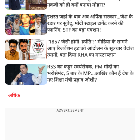
नकवी को ही क्यों बनाया मोहरा?
इशरत जहां के बाद अब अर्पिता सरकार...जैश के
रडार पर सुवेंदु, मोदी स्टाइल टार्गेट करने की
प्लानिंग, STF का बड़ा एक्शन!
'1857 जैसी होगी 'क्रांति'!' मीडिया के सामने
आए रिजर्वेशन हटाओ आंदोलन के सूत्रधार वेदांश
त्यागी, बता दिया RHA का मास्टरप्लान
RSS का कट्टर स्वयंसेवक, PM मोदी का
भरोसेमंद, 5 बार के MP...आखिर कौन हैं देश के
नए शिक्षा मंत्री प्रह्लाद जोशी?
अधिक
ADVERTISEMENT