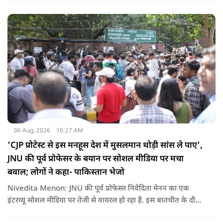
एजेंसियों की सक्रियता बढ़ गई हैं जो कि दिल्ली के लिए चिंता का विषय
होना चाहिए.
06 Aug, 2026
10:27 AM
'CJP प्रोटेस्ट से इस मनहूस देश में मुसलमान थोड़ी सांस ले पाए',
JNU की पूर्व प्रोफेसर के बयान पर सोशल मीडिया पर मचा
बवाल; लोगों ने कहा- पाकिस्तान भेजो
Nivedita Menon: JNU की पूर्व प्रोफेसर निवेदिता मेनन का एक
इंटरव्यू सोशल मीडिया पर तेजी से वायरल हो रहा है. इस बातचीत के दौरान
उन्होंने देश, मुसलमानों और CJP (Cockroach Janata Party) के