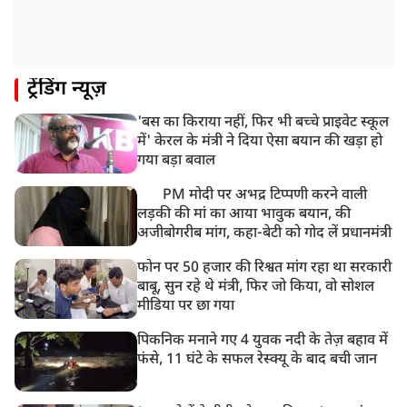
झारखंड: JPSC परीक्षा धांधली मामले में और पांच लोग गिरफ्तार,
अबतक 19 अरेस्ट
8:55 AM
ट्रेंडिंग न्यूज़
पाकिस्तान के कब्जे वाले जम्मू और कश्मीर (PoJK) में हिंसा को
लेकर ब्रिटेन में प्रदर्शन
'बस का किराया नहीं, फिर भी बच्चे प्राइवेट स्कूल
8:50 AM
में' केरल के मंत्री ने दिया ऐसा बयान की खड़ा हो
बसपा के इकलौते विधायक उमाशंकर सिंह का देर रात निधन,
गया बड़ा बवाल
आज बलिया में होगा अंतिम संस्कार
PM मोदी पर अभद्र टिप्पणी करने वाली
लड़की की मां का आया भावुक बयान, की
अजीबोगरीब मांग, कहा-बेटी को गोद लें प्रधानमंत्री
फोन पर 50 हजार की रिश्वत मांग रहा था सरकारी
बाबू, सुन रहे थे मंत्री, फिर जो किया, वो सोशल
मीडिया पर छा गया
पिकनिक मनाने गए 4 युवक नदी के तेज़ बहाव में
फंसे, 11 घंटे के सफल रेस्क्यू के बाद बची जान