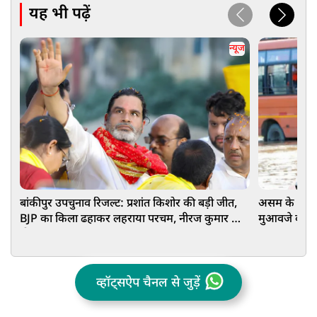
यह भी पढ़ें
न्यूज
बांकीपुर उपचुनाव रिजल्ट: प्रशांत किशोर की बड़ी जीत,
असम के बाढ़ प
BJP का किला ढहाकर लहराया परचम, नीरज कुमार को
मुआवजे का ऐला
दी मात
₹15-15 हजा
व्हॉट्सऐप चैनल से जुड़ें