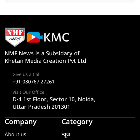
NMF News is a Subsidary of
Khetan Media Creation Pvt Ltd
Give us a Call
+91-080767 27261
Visit Our Office
D-4 1st Floor, Sector 10, Noida,
Uttar Pradesh 201301
Company
Category
About us
न्यूज