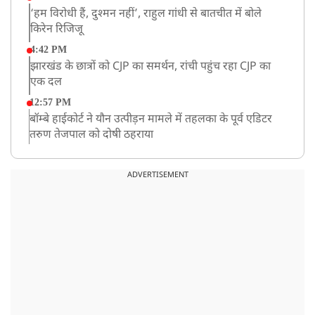
‘हम विरोधी हैं, दुश्मन नहीं’, राहुल गांधी से बातचीत में बोले
किरेन रिजिजू
4:42 PM
झारखंड के छात्रों को CJP का समर्थन, रांची पहुंच रहा CJP का
एक दल
12:57 PM
बॉम्बे हाईकोर्ट ने यौन उत्पीड़न मामले में तहलका के पूर्व एडिटर
तरुण तेजपाल को दोषी ठहराया
12:47 PM
माफिया अतीक अहमद के छोटे बेटे अबान की एक्सीडेंट में मौत
ADVERTISEMENT
11:12 AM
यौन उत्पीड़न मामले में 'तहलका' के पूर्व एडिटर तरुण तेजपाल
दोषी करार
11:05 AM
भारी हंगामे के बीच संसद की कार्यवाही दोपहर दो बजे तक के
लिए स्थगित
9:38 AM