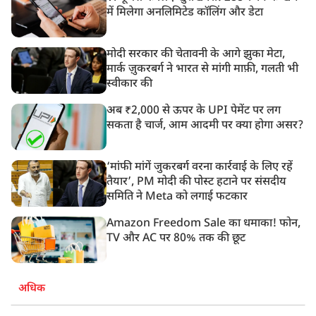
में मिलेगा अनलिमिटेड कॉलिंग और डेटा
मोदी सरकार की चेतावनी के आगे झुका मेटा,
मार्क ज़ुकरबर्ग ने भारत से मांगी माफ़ी, गलती भी
स्वीकार की
अब ₹2,000 से ऊपर के UPI पेमेंट पर लग
सकता है चार्ज, आम आदमी पर क्या होगा असर?
‘मांफी मांगें जुकरबर्ग वरना कार्रवाई के लिए रहें
तैयार’, PM मोदी की पोस्ट हटाने पर संसदीय
समिति ने Meta को लगाई फटकार
Amazon Freedom Sale का धमाका! फोन,
TV और AC पर 80% तक की छूट
अधिक