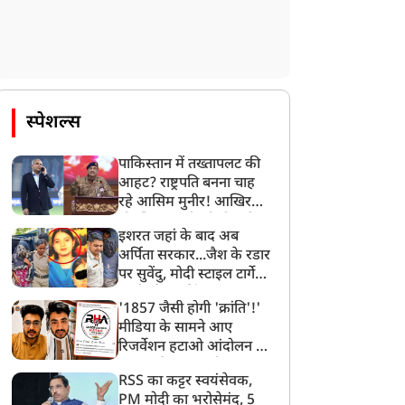
स्पेशल्स
पाकिस्तान में तख्तापलट की
आहट? राष्ट्रपति बनना चाह
रहे आसिम मुनीर! आखिर
मोहसिन नकवी को ही क्यों
इशरत जहां के बाद अब
बनाया मोहरा?
अर्पिता सरकार...जैश के रडार
पर सुवेंदु, मोदी स्टाइल टार्गेट
करने की प्लानिंग, STF का
'1857 जैसी होगी 'क्रांति'!'
बड़ा एक्शन!
न्यूज
न्यूज
मीडिया के सामने आए
रिजर्वेशन हटाओ आंदोलन के
सूत्रधार वेदांश त्यागी, बता
RSS का कट्टर स्वयंसेवक,
दिया RHA का मास्टरप्लान
PM मोदी का भरोसेमंद, 5