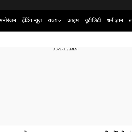
मनोरंजन
ट्रेंडिंग न्यूज़
राज्य
क्राइम
यूटीलिटी
धर्म ज्ञान
ल
ADVERTISEMENT