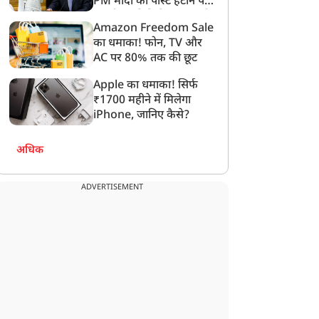
PM मोदी की पोस्ट हटाने पर
संसदीय समिति ने Meta को
Amazon Freedom Sale
लगाई फटकार
का धमाका! फोन, TV और
AC पर 80% तक की छूट
Apple का धमाका! सिर्फ
₹1700 महीने में मिलेगा
iPhone, जानिए कैसे?
अधिक
ADVERTISEMENT