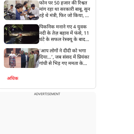
फोन पर 50 हजार की रिश्वत
बेटी को गोद लें प्रधानमंत्री
मांग रहा था सरकारी बाबू, सुन
रहे थे मंत्री, फिर जो किया, वो
सोशल मीडिया पर छा गया
पिकनिक मनाने गए 4 युवक
नदी के तेज़ बहाव में फंसे, 11
घंटे के सफल रेस्क्यू के बाद
बची जान
‘आप लोगों ने दीदी को भगा
दिया…’, जब संसद में प्रियंका
गांधी से भिड़ गए ममता के
सांसद, देखें दिलचस्प Video
अधिक
ADVERTISEMENT