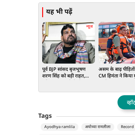
यह भी पढ़ें
न्यूज
पूर्व BJP सांसद बृजभूषण
असम के बाढ़ पीड़ितो
शरण सिंह को बड़ी राहत,
CM हिमंता ने किया
महिला पहलवानों से यौन
का ऐलान, 75 हजार प
शोषण के आरोप के मामले में
के खाते में पहुंचे ₹
हुए बड़ी
हजार
व्हॉ
Tags
Ayodhya ramlila
अयोध्या रामलीला
Record