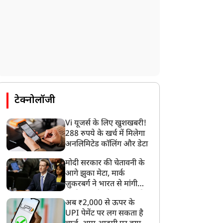
न्यूज
न्यूज
टेक्नोलॉजी
पाकिस्तानी एजेंट है, गिरफ्तार
असम बाढ़: Ground Zero
Vi यूजर्स के लिए खुशखबरी!
रें'...अभिजीत दिपके की
पहुंचे CM हिमंता सरमा, बोले-
288 रुपये के खर्च में मिलेगा
ढ़ीं मुश्किलें, दिल्ली पुलिस में
सरकार हर कदम पर आपके
अनलिमिटेड कॉलिंग और डेटा
िकायत दर्ज, की गई गंभीर
साथ है
ांग
मोदी सरकार की चेतावनी के
आगे झुका मेटा, मार्क
ज़ुकरबर्ग ने भारत से मांगी
माफ़ी, गलती भी स्वीकार की
अब ₹2,000 से ऊपर के
UPI पेमेंट पर लग सकता है