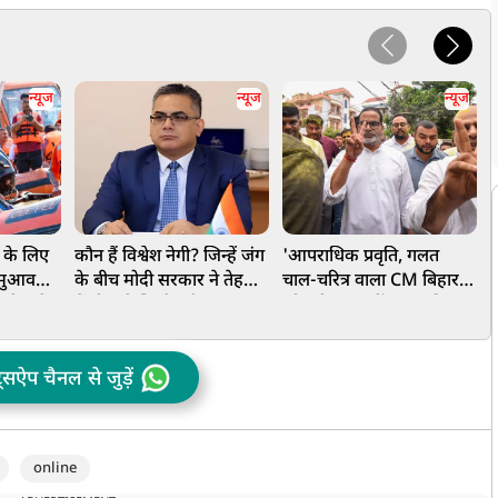
न्यूज
न्यूज
न्यूज
ं के लिए
कौन हैं विश्वेश नेगी? जिन्हें जंग
'आपराधिक प्रवृति, गलत
'
 मुआवजे
के बीच मोदी सरकार ने तेहरान
चाल-चरित्र वाला CM बिहार
क
रिवारों
में दी बड़ी जिम्मेदारी
को स्वीकार नहीं...', बांकीपुर
ब
15-15
जीत के बाद सम्राट चौधरी पर
श
बरसे प्रशांत किशोर
म
ट्सऐप चैनल से जुड़ें
online