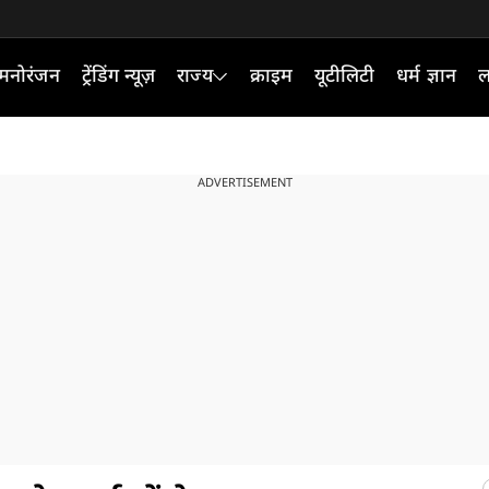
मनोरंजन
ट्रेंडिंग न्यूज़
राज्य
क्राइम
यूटीलिटी
धर्म ज्ञान
ल
ADVERTISEMENT