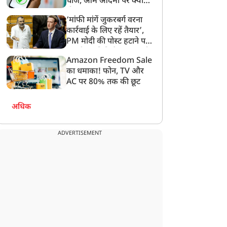
चार्ज, आम आदमी पर क्या
होगा असर?
‘मांफी मांगें जुकरबर्ग वरना
कार्रवाई के लिए रहें तैयार’,
PM मोदी की पोस्ट हटाने पर
संसदीय समिति ने Meta को
Amazon Freedom Sale
लगाई फटकार
का धमाका! फोन, TV और
AC पर 80% तक की छूट
अधिक
ADVERTISEMENT