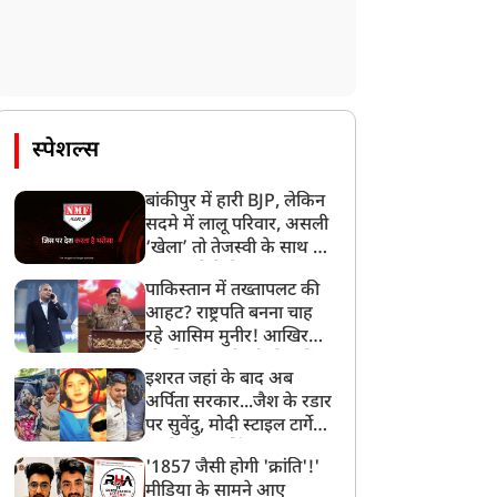
स्पेशल्स
बांकीपुर में हारी BJP, लेकिन
सदमे में लालू परिवार, असली
‘खेला’ तो तेजस्वी के साथ हो
गया, जानें कैसे
पाकिस्तान में तख्तापलट की
आहट? राष्ट्रपति बनना चाह
रहे आसिम मुनीर! आखिर
मोहसिन नकवी को ही क्यों
इशरत जहां के बाद अब
बनाया मोहरा?
अर्पिता सरकार...जैश के रडार
पर सुवेंदु, मोदी स्टाइल टार्गेट
करने की प्लानिंग, STF का
'1857 जैसी होगी 'क्रांति'!'
बड़ा एक्शन!
मीडिया के सामने आए