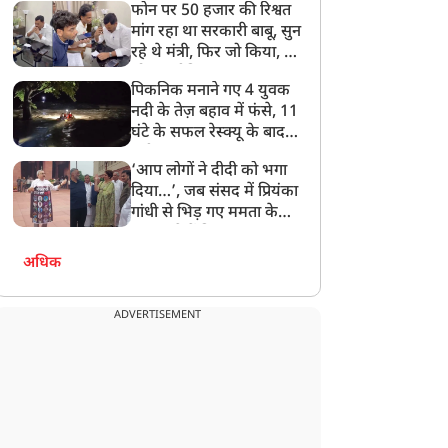
फोन पर 50 हजार की रिश्वत
बेटी को गोद लें प्रधानमंत्री
मांग रहा था सरकारी बाबू, सुन
रहे थे मंत्री, फिर जो किया, वो
सोशल मीडिया पर छा गया
पिकनिक मनाने गए 4 युवक
नदी के तेज़ बहाव में फंसे, 11
घंटे के सफल रेस्क्यू के बाद
बची जान
‘आप लोगों ने दीदी को भगा
दिया…’, जब संसद में प्रियंका
गांधी से भिड़ गए ममता के
सांसद, देखें दिलचस्प Video
अधिक
ADVERTISEMENT