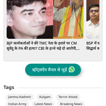
BJP कार्यकर्ताओं ने की TMC नेता के इशारे पर CM
BSP में घमास
सुवेंदु के PA की हत्या? CBI के हत्थे चढ़े दो आरोपी,
सिद्घार्थ को ह
हुआ बड़ा खुलासा
वजह
व्हॉट्सऐप चैनल से जुड़ें
Tags
Jammu Kashmir
Kulgam
Terror Attack
Indian Army
Latest News
Breaking News