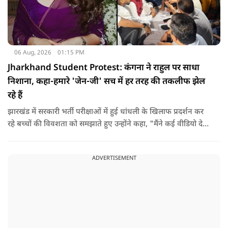
06 Aug, 2026
01:15 PM
Jharkhand Student Protest: कंगना ने राहुल पर साधा
निशाना, कहा-हमारे 'जेन-जी' सच में हर तरह की तकलीफ झेल
रहे हैं
झारखंड में सरकारी भर्ती परीक्षाओं में हुई धांधली के खिलाफ प्रदर्शन कर
रहे बच्चों की विवशता को समझाते हुए उन्होंने कहा, "मैंने कई वीडियो देखे
हैं कि बच्चों को त्रिपाल लगाने की इजाजत नहीं दी जा रही है. खाने की
ठीक स्थिति नहीं है, बच्चों ने दो-तीन दिन से कपड़े नहीं बदले हैं. हालात
ADVERTISEMENT
यहां तक गंभीर हैं कि बच्चों के पास ऑनलाइन फूड नहीं जा पा रहा है. ऐसी
स्थिति में राहुल गांधी वहां नहीं पहुंच रहे हैं.