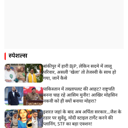
स्पेशल्स
बांकीपुर में हारी BJP, लेकिन सदमे में लालू
परिवार, असली ‘खेला’ तो तेजस्वी के साथ हो
गया, जानें कैसे
पाकिस्तान में तख्तापलट की आहट? राष्ट्रपति
बनना चाह रहे आसिम मुनीर! आखिर मोहसिन
नकवी को ही क्यों बनाया मोहरा?
इशरत जहां के बाद अब अर्पिता सरकार...जैश के
रडार पर सुवेंदु, मोदी स्टाइल टार्गेट करने की
प्लानिंग, STF का बड़ा एक्शन!