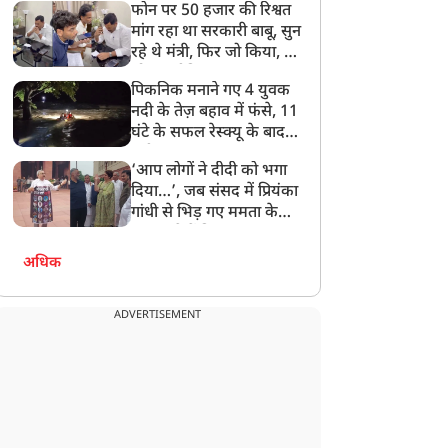
फोन पर 50 हजार की रिश्वत
बेटी को गोद लें प्रधानमंत्री
मांग रहा था सरकारी बाबू, सुन
रहे थे मंत्री, फिर जो किया, वो
सोशल मीडिया पर छा गया
पिकनिक मनाने गए 4 युवक
नदी के तेज़ बहाव में फंसे, 11
घंटे के सफल रेस्क्यू के बाद
बची जान
‘आप लोगों ने दीदी को भगा
दिया…’, जब संसद में प्रियंका
गांधी से भिड़ गए ममता के
सांसद, देखें दिलचस्प Video
अधिक
ADVERTISEMENT