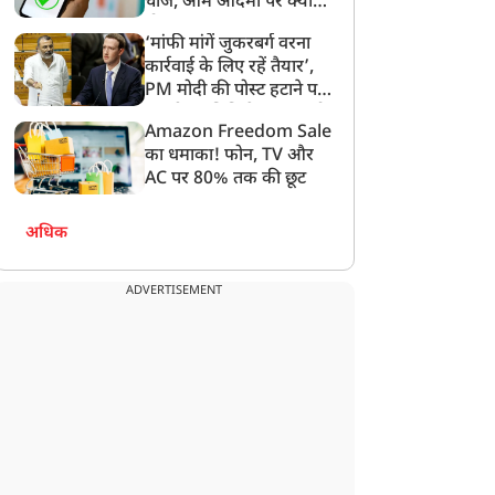
चार्ज, आम आदमी पर क्या
होगा असर?
‘मांफी मांगें जुकरबर्ग वरना
कार्रवाई के लिए रहें तैयार’,
PM मोदी की पोस्ट हटाने पर
संसदीय समिति ने Meta को
Amazon Freedom Sale
लगाई फटकार
का धमाका! फोन, TV और
AC पर 80% तक की छूट
लाइफस्टाइल
लाइफस्टाइल
अधिक
ADVERTISEMENT
्या मॉनसून में अमरूद खाना
स्क्रीन पर घंटों काम करने के
ो सकता है सुरक्षित? जानिए
बाद अकड़ जाती है गर्दन? इसे
इसके फायदे, नुकसान और
न करें नजरअंदाज, हो सकती
ाने की सही टाइमिंग
है सर्वाइकल की शुरुआत