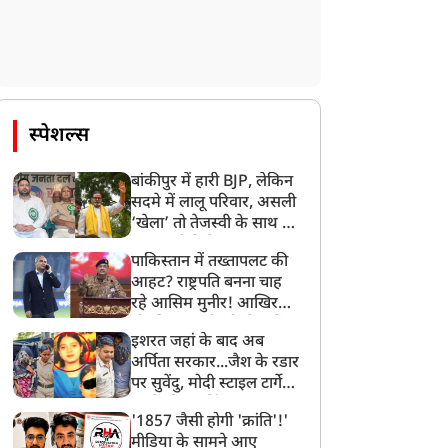
स्पेशल्स
बांकीपुर में हारी BJP, लेकिन
सदमे में लालू परिवार, असली
‘खेला’ तो तेजस्वी के साथ हो
गया, जानें कैसे
पाकिस्तान में तख्तापलट की
आहट? राष्ट्रपति बनना चाह
रहे आसिम मुनीर! आखिर
मोहसिन नकवी को ही क्यों
इशरत जहां के बाद अब
बनाया मोहरा?
अर्पिता सरकार...जैश के रडार
पर सुवेंदु, मोदी स्टाइल टार्गेट
करने की प्लानिंग, STF का
'1857 जैसी होगी 'क्रांति'!'
बड़ा एक्शन!
मीडिया के सामने आए