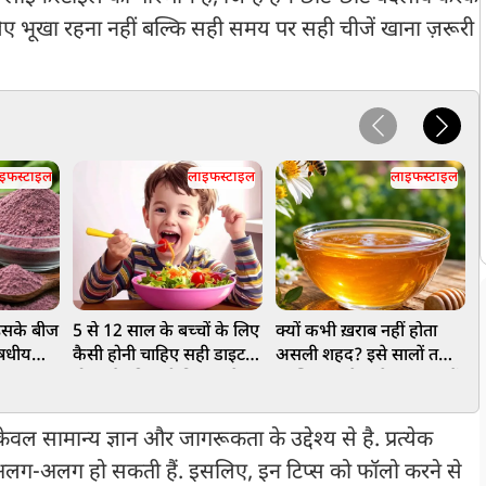
िए भूखा रहना नहीं बल्कि सही समय पर सही चीजें खाना ज़रूरी
इफस्टाइल
लाइफस्टाइल
लाइफस्टाइल
 इसके बीज
5 से 12 साल के बच्चों के लिए
क्यों कभी ख़राब नहीं होता
क
औषधीय
कैसी होनी चाहिए सही डाइट?
असली शहद? इसे सालों तक
ह
ें इसका
ग्रोथ और दिमागी विकास के
सुरक्षित रखने वाले गुण क्या हैं
लिए ये चीजें जरुरी
ख
वल सामान्य ज्ञान और जागरूकता के उद्देश्य से है. प्रत्येक
ं अलग-अलग हो सकती हैं. इसलिए, इन टिप्स को फॉलो करने से