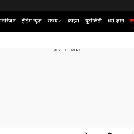
मनोरंजन
ट्रेंडिंग न्यूज़
राज्य
क्राइम
यूटीलिटी
धर्म ज्ञान
ल
ADVERTISEMENT