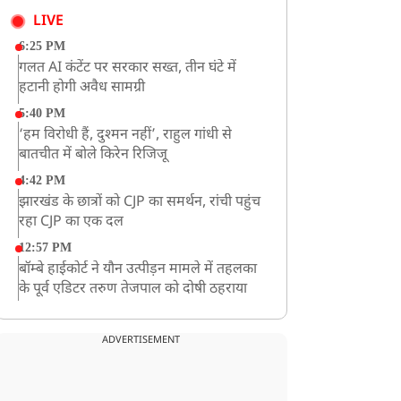
LIVE
6:25 PM
गलत AI कंटेंट पर सरकार सख्त, तीन घंटे में
हटानी होगी अवैध सामग्री
5:40 PM
‘हम विरोधी हैं, दुश्मन नहीं’, राहुल गांधी से
बातचीत में बोले किरेन रिजिजू
4:42 PM
झारखंड के छात्रों को CJP का समर्थन, रांची पहुंच
रहा CJP का एक दल
12:57 PM
बॉम्बे हाईकोर्ट ने यौन उत्पीड़न मामले में तहलका
के पूर्व एडिटर तरुण तेजपाल को दोषी ठहराया
12:47 PM
माफिया अतीक अहमद के छोटे बेटे अबान की
ADVERTISEMENT
एक्सीडेंट में मौत
11:12 AM