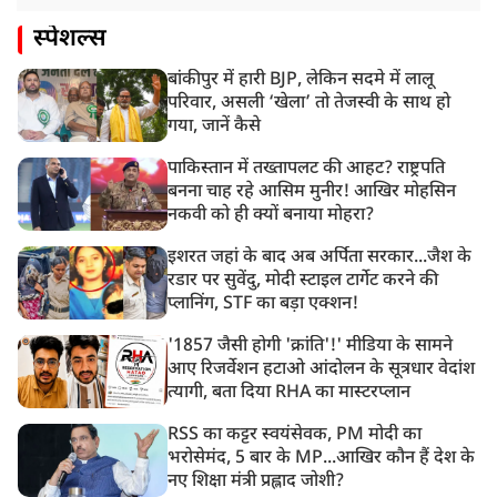
स्पेशल्स
बांकीपुर में हारी BJP, लेकिन सदमे में लालू
परिवार, असली ‘खेला’ तो तेजस्वी के साथ हो
गया, जानें कैसे
पाकिस्तान में तख्तापलट की आहट? राष्ट्रपति
बनना चाह रहे आसिम मुनीर! आखिर मोहसिन
नकवी को ही क्यों बनाया मोहरा?
इशरत जहां के बाद अब अर्पिता सरकार...जैश के
रडार पर सुवेंदु, मोदी स्टाइल टार्गेट करने की
प्लानिंग, STF का बड़ा एक्शन!
'1857 जैसी होगी 'क्रांति'!' मीडिया के सामने
आए रिजर्वेशन हटाओ आंदोलन के सूत्रधार वेदांश
त्यागी, बता दिया RHA का मास्टरप्लान
RSS का कट्टर स्वयंसेवक, PM मोदी का
भरोसेमंद, 5 बार के MP...आखिर कौन हैं देश के
नए शिक्षा मंत्री प्रह्लाद जोशी?