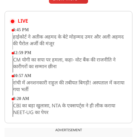
LIVE
3:45 PM
हाईकोर्ट ने अतीक अहमद के बेटे मोहम्मद उमर और अली अहमद
की पैरोल अर्जी की मंजूर
12:59 PM
CM योगी का सपा पर हमला, कहा- वोट बैंक की राजनीति ने
कारीगरों का सम्मान छीना
10:57 AM
रांची में अनशनकारी राहुल की तबीयत बिगड़ी! अस्पताल में कराया
गया भर्ती
9:20 AM
CBI का बड़ा खुलासा, NTA के एक्सपर्ट्स ने ही लीक कराया
NEET-UG का पेपर
8:19 AM
उत्तराखंड: हरिद्वार में गंगा उफान पर, जलस्तर में बढ़ोतरी
ADVERTISEMENT