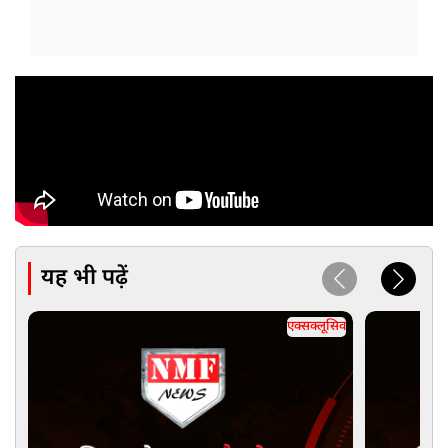
यह भी पढ़ें
एक्सक्लूसिव