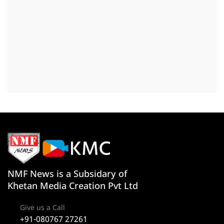
NMF News is a Subsidary of
Khetan Media Creation Pvt Ltd
Give us a Call
+91-080767 27261