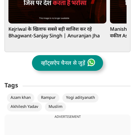
Kejriwal के खिलाफ सबसे बड़ी साजिश कर रहे
Manish Kash
Bhagwant-Sanjay Singh | Anuranjan Jha
वकील Ashwin
व्हॉट्सऐप चैनल से जुड़ें
Tags
Azam khan
Rampur
Yogi adityanath
Akhilesh Yadav
Muslim
ADVERTISEMENT