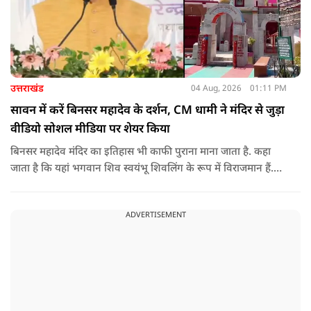
उत्तराखंड
04 Aug, 2026
01:11 PM
सावन में करें बिनसर महादेव के दर्शन, CM धामी ने मंदिर से जुड़ा
वीडियो सोशल मीडिया पर शेयर किया
बिनसर महादेव मंदिर का इतिहास भी काफी पुराना माना जाता है. कहा
जाता है कि यहां भगवान शिव स्वयंभू शिवलिंग के रूप में विराजमान हैं.
स्थानीय लोगों के बीच एक खास मान्यता भी प्रचलित है कि इस मंदिर तक
हर कोई नहीं पहुंच पाता. कहा जाता है कि जिस भक्त को भगवान शिव
ADVERTISEMENT
का बुलावा होता है, वही यहां तक पहुंच पाता है.