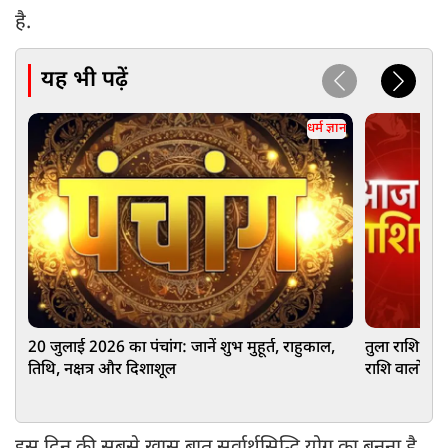
है.
यह भी पढ़ें
धर्म ज्ञान
20 जुलाई 2026 का पंचांग: जानें शुभ मुहूर्त, राहुकाल,
तुला राशि वालो
तिथि, नक्षत्र और दिशाशूल
राशि वालों को 
आज आपका दि