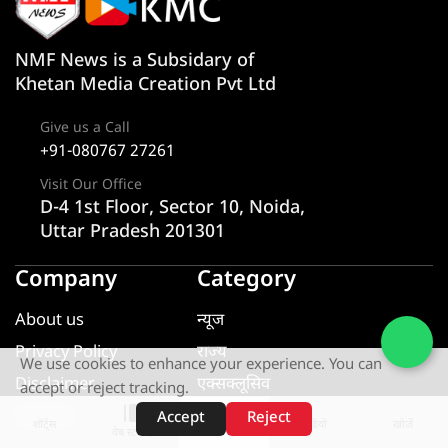
NMF News is a Subsidary of
Khetan Media Creation Pvt Ltd
Give us a Call
+91-080767 27261
Visit Our Office
D-4 1st Floor, Sector 10, Noida,
Uttar Pradesh 201301
Company
Category
About us
न्यूज
Privacy Policy
राज्य
We use cookies to enhance your experience. You can
Disclaimer
एक्सक्लूसिव
accept or reject tracking.
Contact
यूटीलिटी
Accept
Reject
शॉर्ट्स
होम
वीडियो
खोजें
वेब स्टोरीज़