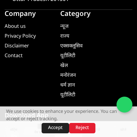
Company
Category
About us
न्यूज
Privacy Policy
राज्य
Disclaimer
एक्सक्लूसिव
Contact
यूटीलिटी
खेल
मनोरंजन
धर्म ज्ञान
यूटीलिटी
We use cookies to enhance your experience. You can
Download App
accept or reject tracking.
Accept
Reject
शॉर्ट्स
होम
वीडियो
खोजें
वेब स्टोरीज़
GET IT ON
GET IT ON