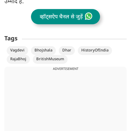
उम्मीद है.
व्हॉट्सऐप चैनल से जुड़ें
Tags
Vagdevi
Bhojshala
Dhar
HistoryOfIndia
RajaBhoj
BritishMuseum
ADVERTISEMENT