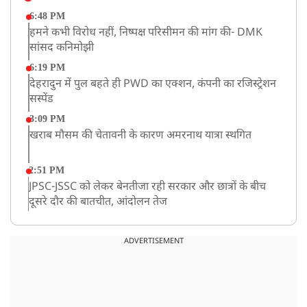
6:48 PM
हमने कभी विरोध नहीं, निष्पक्ष परिसीमन की मांग की- DMK
सांसद कनिमोझी
6:19 PM
देहरादुन में पुल बहते ही PWD का एक्शन, कंपनी का रजिस्ट्रेशन
सस्पेंड
3:09 PM
खराब मौसम की चेतावनी के कारण अमरनाथ यात्रा स्थगित
2:51 PM
JPSC-JSSC को लेकर बेनतीजा रही सरकार और छात्रों के बीच
दूसरे दौर की बातचीत, आंदोलन तेज
1:55 PM
प्रयागराज पहुंचे राहुल गांधी, ‘छात्रों की गूंज’ कार्यक्रम में होंगे
ADVERTISEMENT
शामिल
12:47 PM
मेरठ में CM योगी आदित्यनाथ ने कांवड़ यात्रियों का किया स्वागत