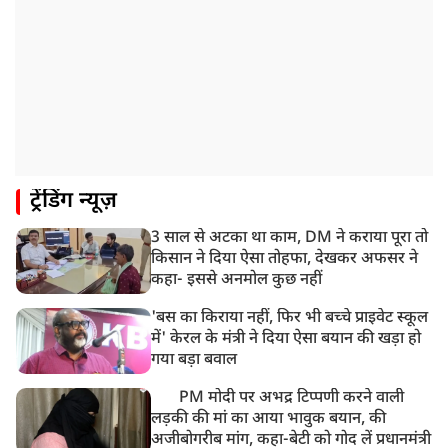
11:04 AM
असम बाढ़: 13 जिलों में 15 लाख से ज्यादा लोग प्रभावित, मृतकों
की संख्या 98 तक पहुंची
10:21 AM
हिमाचल के चंबा में बड़ा सड़क हादसा, 7 यात्रियों की मौत; 11
घायल
9:23 AM
ट्रेंडिंग न्यूज़
सलमान खान के घर के बाहर ड्यूटी पर तैनात पुलिसकर्मी की मौत,
अचानक बिगड़ी थी तबीयत
3 साल से अटका था काम, DM ने कराया पूरा तो
8:23 AM
किसान ने दिया ऐसा तोहफा, देखकर अफसर ने
देश के कई हिस्सों में भारी बारिश के आसार, मौसम विभाग ने
कहा- इससे अनमोल कुछ नहीं
जारी किया अलर्ट
'बस का किराया नहीं, फिर भी बच्चे प्राइवेट स्कूल
में' केरल के मंत्री ने दिया ऐसा बयान की खड़ा हो
गया बड़ा बवाल
PM मोदी पर अभद्र टिप्पणी करने वाली
लड़की की मां का आया भावुक बयान, की
अजीबोगरीब मांग, कहा-बेटी को गोद लें प्रधानमंत्री