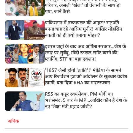
परिवार, असली ‘खेला’ तो तेजस्वी के साथ हो
गया, जानें कैसे
पाकिस्तान में तख्तापलट की आहट? राष्ट्रपति
बनना चाह रहे आसिम मुनीर! आखिर मोहसिन
नकवी को ही क्यों बनाया मोहरा?
इशरत जहां के बाद अब अर्पिता सरकार...जैश के
रडार पर सुवेंदु, मोदी स्टाइल टार्गेट करने की
प्लानिंग, STF का बड़ा एक्शन!
'1857 जैसी होगी 'क्रांति'!' मीडिया के सामने
आए रिजर्वेशन हटाओ आंदोलन के सूत्रधार वेदांश
त्यागी, बता दिया RHA का मास्टरप्लान
RSS का कट्टर स्वयंसेवक, PM मोदी का
भरोसेमंद, 5 बार के MP...आखिर कौन हैं देश के
नए शिक्षा मंत्री प्रह्लाद जोशी?
अधिक