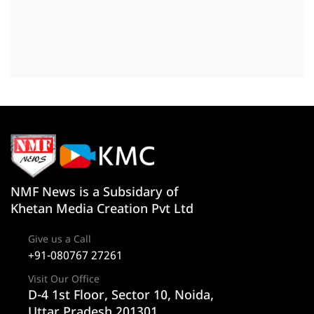
NMF News is a Subsidary of
Khetan Media Creation Pvt Ltd
Give us a Call
+91-080767 27261
Visit Our Office
D-4 1st Floor, Sector 10, Noida,
Uttar Pradesh 201301