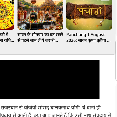
री में
सावन के सोमवार का व्रत रखने
Panchang 1 August
स
ुला राशि
से पहले जान लें ये जरूरी
2026: सावन कृष्ण तृतीया पर
म
मिलने के
नियम, तभी मिलेगा पूरा फल,
शिव-पार्वती पूजा का महत्व,
प
का दिन
भूलकर भी ना करें गलती
जानें शुभ मुहूर्त और राहुकाल
ज
िर राजस्थान से बीजेपी सांसद बालकनाथ योगी ये दोनों ही
्रदाय से आती हैं, क्या आप जानते हैं कि उसी नाथ संप्रदाय से