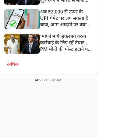
ज़ुकरबर्ग ने भारत से मांगी
माफ़ी, गलती भी स्वीकार की
अब ₹2,000 से ऊपर के
UPI पेमेंट पर लग सकता है
चार्ज, आम आदमी पर क्या
होगा असर?
‘मांफी मांगें जुकरबर्ग वरना
कार्रवाई के लिए रहें तैयार’,
PM मोदी की पोस्ट हटाने पर
संसदीय समिति ने Meta को
लगाई फटकार
अधिक
ADVERTISEMENT