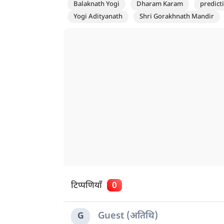
Balaknath Yogi
Dharam Karam
predict
Yogi Adityanath
Shri Gorakhnath Mandir
टिप्पणियाँ
0
Guest (अतिथि)
G