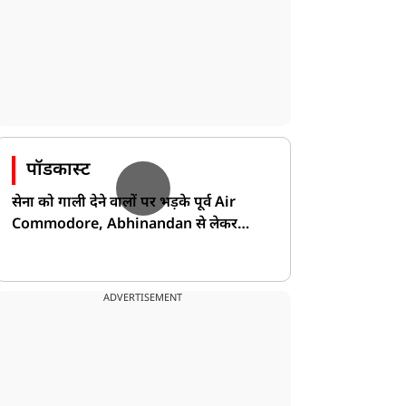
ावन में हरी चूड़ियां ही क्यों
मीन रशि वालों के धन लाभ के
ानी जाती हैं शुभ? माता
योग, कुंभ राशि वालों के
ार्वती से है खास कनेक्शन,
प्रमोशन के योग हैं, जानें आज
पॉडकास्ट
ानिए धार्मिक महत्व
आपका दिन कैसा रहेगा
सेना को गाली देने वालों पर भड़के पूर्व Air
Commodore, Abhinandan से लेकर
Pakistan के डर की खोली पोल!
ADVERTISEMENT