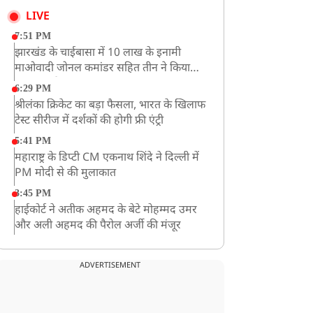
LIVE
7:51 PM
झारखंड के चाईबासा में 10 लाख के इनामी
माओवादी जोनल कमांडर सहित तीन ने किया
आत्मसमर्पण
6:29 PM
श्रीलंका क्रिकेट का बड़ा फैसला, भारत के खिलाफ
टेस्ट सीरीज में दर्शकों की होगी फ्री एंट्री
5:41 PM
महाराष्ट्र के डिप्टी CM एकनाथ शिंदे ने दिल्ली में
PM मोदी से की मुलाकात
3:45 PM
हाईकोर्ट ने अतीक अहमद के बेटे मोहम्मद उमर
और अली अहमद की पैरोल अर्जी की मंजूर
12:59 PM
CM योगी का सपा पर हमला, कहा- वोट बैंक की
ADVERTISEMENT
राजनीति ने कारीगरों का सम्मान छीना
10:57 AM