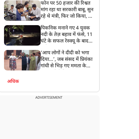
फोन पर 50 हजार की रिश्वत
बेटी को गोद लें प्रधानमंत्री
मांग रहा था सरकारी बाबू, सुन
रहे थे मंत्री, फिर जो किया, वो
सोशल मीडिया पर छा गया
पिकनिक मनाने गए 4 युवक
नदी के तेज़ बहाव में फंसे, 11
घंटे के सफल रेस्क्यू के बाद
बची जान
‘आप लोगों ने दीदी को भगा
दिया…’, जब संसद में प्रियंका
गांधी से भिड़ गए ममता के
सांसद, देखें दिलचस्प Video
अधिक
ADVERTISEMENT
धर्म ज्ञान
धर्म ज्ञान