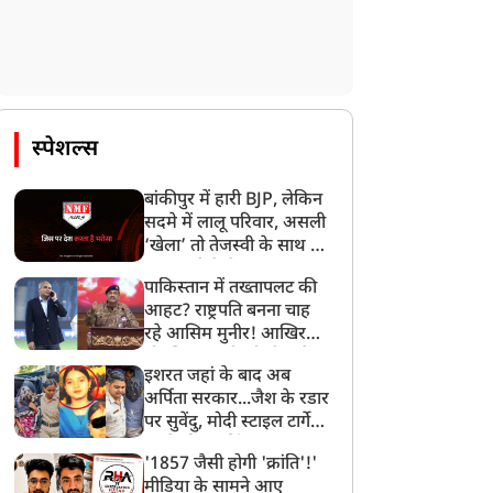
स्पेशल्स
बांकीपुर में हारी BJP, लेकिन
सदमे में लालू परिवार, असली
‘खेला’ तो तेजस्वी के साथ हो
गया, जानें कैसे
पाकिस्तान में तख्तापलट की
आहट? राष्ट्रपति बनना चाह
रहे आसिम मुनीर! आखिर
मोहसिन नकवी को ही क्यों
इशरत जहां के बाद अब
बनाया मोहरा?
अर्पिता सरकार...जैश के रडार
पर सुवेंदु, मोदी स्टाइल टार्गेट
करने की प्लानिंग, STF का
'1857 जैसी होगी 'क्रांति'!'
बड़ा एक्शन!
मीडिया के सामने आए