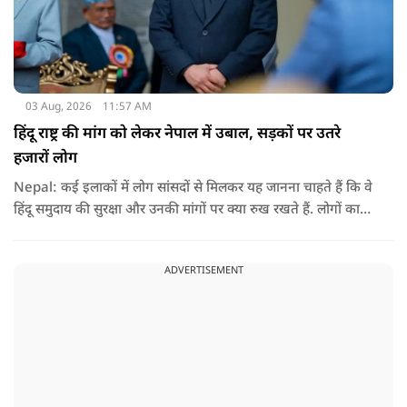
03 Aug, 2026
11:57 AM
हिंदू राष्ट्र की मांग को लेकर नेपाल में उबाल, सड़कों पर उतरे
हजारों लोग
Nepal: कई इलाकों में लोग सांसदों से मिलकर यह जानना चाहते हैं कि वे
हिंदू समुदाय की सुरक्षा और उनकी मांगों पर क्या रुख रखते हैं. लोगों का
कहना है कि उन्होंने बदलाव की उम्मीद के साथ अपने नेताओं को चुना था,
इसलिए अब वे चाहते हैं कि उनके प्रतिनिधि इस मुद्दे पर खुलकर अपनी
ADVERTISEMENT
बात रखें और संसद में भी उनकी आवाज उठाएं.