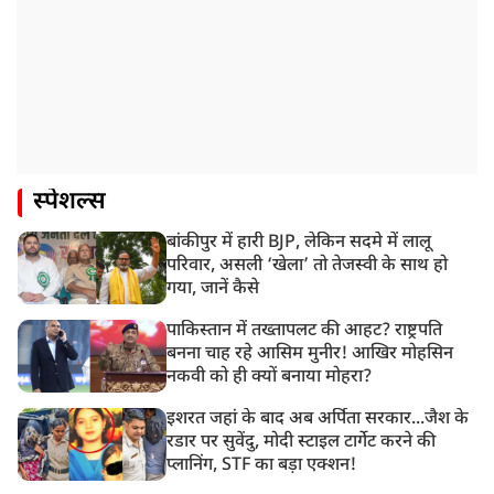
स्पेशल्स
बांकीपुर में हारी BJP, लेकिन सदमे में लालू
परिवार, असली ‘खेला’ तो तेजस्वी के साथ हो
गया, जानें कैसे
पाकिस्तान में तख्तापलट की आहट? राष्ट्रपति
बनना चाह रहे आसिम मुनीर! आखिर मोहसिन
नकवी को ही क्यों बनाया मोहरा?
इशरत जहां के बाद अब अर्पिता सरकार...जैश के
रडार पर सुवेंदु, मोदी स्टाइल टार्गेट करने की
प्लानिंग, STF का बड़ा एक्शन!