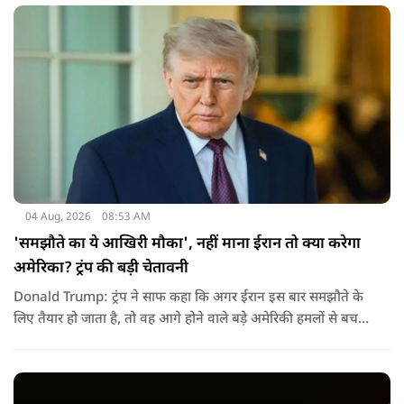
04 Aug, 2026
08:53 AM
'समझौते का ये आखिरी मौका', नहीं माना ईरान तो क्या करेगा
अमेरिका? ट्रंप की बड़ी चेतावनी
Donald Trump: ट्रंप ने साफ कहा कि अगर ईरान इस बार समझौते के
लिए तैयार हो जाता है, तो वह आगे होने वाले बड़े अमेरिकी हमलों से बच
सकता है. लेकिन अगर बातचीत बेनतिजा रही, तो अमेरिका और ज्यादा
सख्त कदम उठाने से पीछे नहीं हटेग.