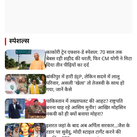
स्पेशल्स
काकोरी ट्रेन एक्शन-डे स्पेशल: 70 साल तक
बेबस रही शहीद की धरती, फिर CM योगी ने मिटा
दिया तीन पीढ़ियों का दर्द
बांकीपुर में हारी BJP, लेकिन सदमे में लालू
परिवार, असली ‘खेला’ तो तेजस्वी के साथ हो
गया, जानें कैसे
पाकिस्तान में तख्तापलट की आहट? राष्ट्रपति
बनना चाह रहे आसिम मुनीर! आखिर मोहसिन
नकवी को ही क्यों बनाया मोहरा?
इशरत जहां के बाद अब अर्पिता सरकार...जैश के
रडार पर सुवेंदु, मोदी स्टाइल टार्गेट करने की