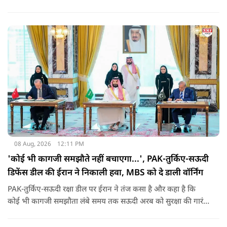
08 Aug, 2026
12:11 PM
'कोई भी कागजी समझौते नहीं बचाएगा...', PAK-तुर्किए-सऊदी
डिफेंस डील की ईरान ने निकाली हवा, MBS को दे डाली वॉर्निंग
PAK-तुर्किए-सऊदी रक्षा डील पर ईरान ने तंज कसा है और कहा है कि
कोई भी कागजी समझौता लंबे समय तक सऊदी अरब को सुरक्षा की गारंटी
नहीं दे सकता. इतना ही नहीं रियाद को ये भी चेतावनी दी कि जैसे उसके
हमलों से अमेरिका भी नहीं बचा सका वैसे ही ये डील कुछ नहीं कर पाएगी.