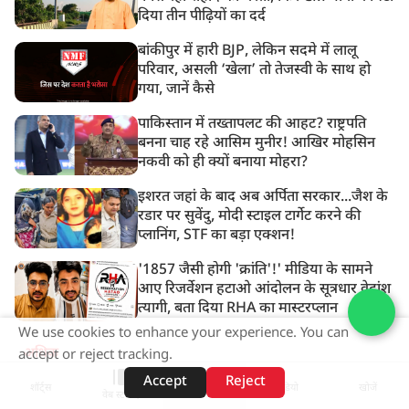
दिया तीन पीढ़ियों का दर्द
बांकीपुर में हारी BJP, लेकिन सदमे में लालू
परिवार, असली ‘खेला’ तो तेजस्वी के साथ हो
गया, जानें कैसे
पाकिस्तान में तख्तापलट की आहट? राष्ट्रपति
बनना चाह रहे आसिम मुनीर! आखिर मोहसिन
नकवी को ही क्यों बनाया मोहरा?
इशरत जहां के बाद अब अर्पिता सरकार...जैश के
रडार पर सुवेंदु, मोदी स्टाइल टार्गेट करने की
प्लानिंग, STF का बड़ा एक्शन!
'1857 जैसी होगी 'क्रांति'!' मीडिया के सामने
आए रिजर्वेशन हटाओ आंदोलन के सूत्रधार वेदांश
त्यागी, बता दिया RHA का मास्टरप्लान
We use cookies to enhance your experience. You can
अधिक
accept or reject tracking.
Accept
Reject
शॉर्ट्स
होम
वीडियो
खोजें
वेब स्टोरीज़
ADVERTISEMENT