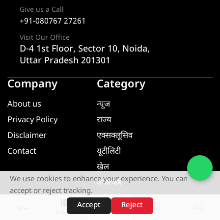
Give us a Call
+91-080767 27261
Visit Our Office
D-4 1st Floor, Sector 10, Noida,
Uttar Pradesh 201301
Company
Category
About us
न्यूज
Privacy Policy
राज्य
Disclaimer
एक्सक्लूसिव
Contact
यूटीलिटी
खेल
We use cookies to enhance your experience. You can
मनोरंजन
accept or reject tracking.
धर्म ज्ञान
Accept
Reject
शॉर्ट्स
होम
वीडियो
खोजें
वेब स्टोरीज़
यूटीलिटी