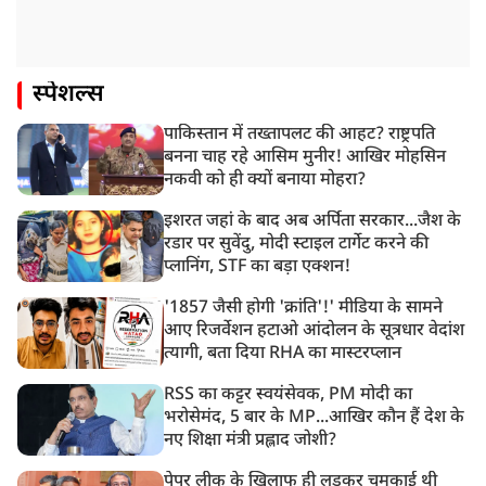
स्पेशल्स
पाकिस्तान में तख्तापलट की आहट? राष्ट्रपति
बनना चाह रहे आसिम मुनीर! आखिर मोहसिन
नकवी को ही क्यों बनाया मोहरा?
इशरत जहां के बाद अब अर्पिता सरकार...जैश के
रडार पर सुवेंदु, मोदी स्टाइल टार्गेट करने की
प्लानिंग, STF का बड़ा एक्शन!
'1857 जैसी होगी 'क्रांति'!' मीडिया के सामने
आए रिजर्वेशन हटाओ आंदोलन के सूत्रधार वेदांश
त्यागी, बता दिया RHA का मास्टरप्लान
RSS का कट्टर स्वयंसेवक, PM मोदी का
भरोसेमंद, 5 बार के MP...आखिर कौन हैं देश के
नए शिक्षा मंत्री प्रह्लाद जोशी?
पेपर लीक के खिलाफ ही लड़कर चमकाई थी