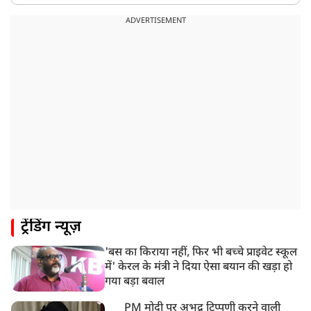
8:50 AM
बसपा के इकलौते विधायक उमाशंकर सिंह का देर रात निधन,
ADVERTISEMENT
आज बलिया में होगा अंतिम संस्कार
8:24 AM
मोहन भगवत मुंबई में Gen-Z और Gen Alpha से करेंगे
बातचीत
ट्रेंडिंग न्यूज़
'बस का किराया नहीं, फिर भी बच्चे प्राइवेट स्कूल
में' केरल के मंत्री ने दिया ऐसा बयान की खड़ा हो
गया बड़ा बवाल
PM मोदी पर अभद्र टिप्पणी करने वाली