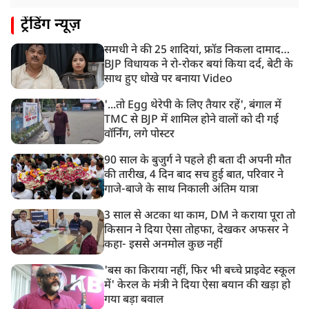
8:22 AM
ट्रेंडिंग न्यूज़
देशभर में आज से 'हर घर तिरंगा' अभियान, सीएम योगी लखनऊ
में करेंगे यात्रा का शुभारंभ
समधी ने की 25 शादियां, फ्रॉड निकला दामाद…
8:21 AM
BJP विधायक ने रो-रोकर बयां किया दर्द, बेटी के
गाज़ियाबाद में मुठभेड़, 3 ड्रग तस्कर गिरफ्तार, 21 किलो गांजा
साथ हुए धोखे पर बनाया Video
बरामद
'...तो Egg थेरेपी के लिए तैयार रहें', बंगाल में
TMC से BJP में शामिल होने वालों को दी गई
वॉर्निंग, लगे पोस्टर
90 साल के बुजुर्ग ने पहले ही बता दी अपनी मौत
की तारीख, 4 दिन बाद सच हुई बात, परिवार ने
गाजे-बाजे के साथ निकाली अंतिम यात्रा
3 साल से अटका था काम, DM ने कराया पूरा तो
किसान ने दिया ऐसा तोहफा, देखकर अफसर ने
कहा- इससे अनमोल कुछ नहीं
'बस का किराया नहीं, फिर भी बच्चे प्राइवेट स्कूल
में' केरल के मंत्री ने दिया ऐसा बयान की खड़ा हो
गया बड़ा बवाल