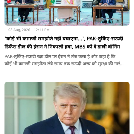
08 Aug, 2026
12:11 PM
'कोई भी कागजी समझौते नहीं बचाएगा...', PAK-तुर्किए-सऊदी
डिफेंस डील की ईरान ने निकाली हवा, MBS को दे डाली वॉर्निंग
PAK-तुर्किए-सऊदी रक्षा डील पर ईरान ने तंज कसा है और कहा है कि
कोई भी कागजी समझौता लंबे समय तक सऊदी अरब को सुरक्षा की गारंटी
नहीं दे सकता. इतना ही नहीं रियाद को ये भी चेतावनी दी कि जैसे उसके
हमलों से अमेरिका भी नहीं बचा सका वैसे ही ये डील कुछ नहीं कर पाएगी.