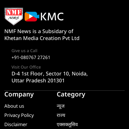
NMF News is a Subsidary of
Khetan Media Creation Pvt Ltd
Give us a Call
+91-080767 27261
Visit Our Office
D-4 1st Floor, Sector 10, Noida,
Uttar Pradesh 201301
Company
Category
About us
न्यूज
Privacy Policy
राज्य
Disclaimer
एक्सक्लूसिव