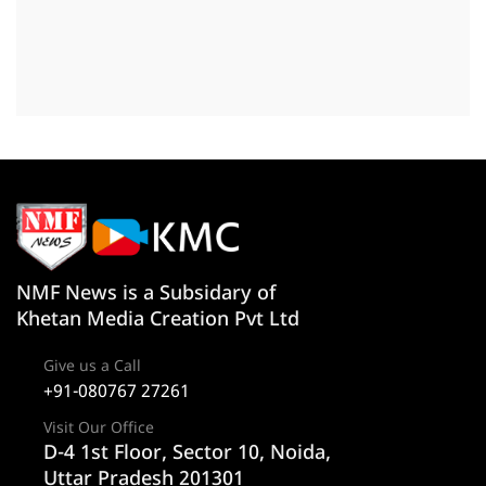
NMF News is a Subsidary of
Khetan Media Creation Pvt Ltd
Give us a Call
+91-080767 27261
Visit Our Office
D-4 1st Floor, Sector 10, Noida,
Uttar Pradesh 201301