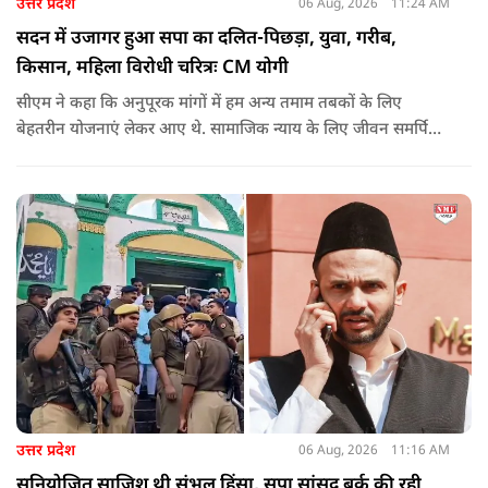
उत्तर प्रदेश
06 Aug, 2026
11:24 AM
सदन में उजागर हुआ सपा का दलित-पिछड़ा, युवा, गरीब,
किसान, महिला विरोधी चरित्रः CM योगी
सीएम ने कहा कि अनुपूरक मांगों में हम अन्य तमाम तबकों के लिए
बेहतरीन योजनाएं लेकर आए थे. सामाजिक न्याय के लिए जीवन समर्पित
करने वाले महापुरुष बाबा साहेब भीमराव आंबेडकर, महर्षि वाल्मीकि, संत
शिरोमणि रविदास, संत ज्योतिबा फुले, शाहूजी महाराज, लोकमाता
अहिल्या बाई होल्कर आदि की मूर्तियों पर छाजन, पार्क, बाउंड्रीवाल के
लिए हमने 407 करोड़ रुपये का प्रावधान किया है. यह बजट पास न हो,
इसके लिए समाजवादी पार्टी ने सदन की कार्यवाही को बाधित किया और
लगातार व्यवधान पैदा करने का प्रयास किया.
उत्तर प्रदेश
06 Aug, 2026
11:16 AM
सुनियोजित साजिश थी संभल हिंसा, सपा सांसद बर्क की रही