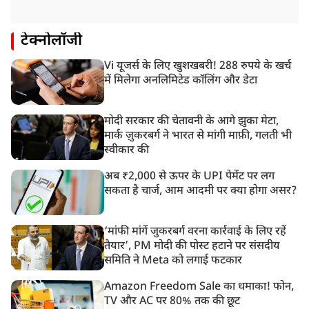
टेक्नोलॉजी
Vi यूजर्स के लिए खुशखबरी! 288 रुपये के खर्च
में मिलेगा अनलिमिटेड कॉलिंग और डेटा
मोदी सरकार की चेतावनी के आगे झुका मेटा,
मार्क ज़ुकरबर्ग ने भारत से मांगी माफ़ी, गलती भी
स्वीकार की
अब ₹2,000 से ऊपर के UPI पेमेंट पर लग
सकता है चार्ज, आम आदमी पर क्या होगा असर?
‘मांफी मांगें जुकरबर्ग वरना कार्रवाई के लिए रहें
तैयार’, PM मोदी की पोस्ट हटाने पर संसदीय
समिति ने Meta को लगाई फटकार
Amazon Freedom Sale का धमाका! फोन,
TV और AC पर 80% तक की छूट