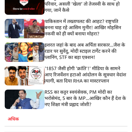
परिवार, असली ‘खेला’ तो तेजस्वी के साथ हो
गया, जानें कैसे
पाकिस्तान में तख्तापलट की आहट? राष्ट्रपति
बनना चाह रहे आसिम मुनीर! आखिर मोहसिन
नकवी को ही क्यों बनाया मोहरा?
इशरत जहां के बाद अब अर्पिता सरकार...जैश के
रडार पर सुवेंदु, मोदी स्टाइल टार्गेट करने की
प्लानिंग, STF का बड़ा एक्शन!
'1857 जैसी होगी 'क्रांति'!' मीडिया के सामने
आए रिजर्वेशन हटाओ आंदोलन के सूत्रधार वेदांश
त्यागी, बता दिया RHA का मास्टरप्लान
RSS का कट्टर स्वयंसेवक, PM मोदी का
भरोसेमंद, 5 बार के MP...आखिर कौन हैं देश के
नए शिक्षा मंत्री प्रह्लाद जोशी?
अधिक