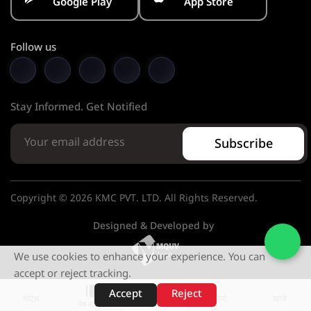
Google Play
App Store
Follow us
Stay Informed. Get Notified
Subscribe
Copyright © 2026 KMC PVT. LTD. All Rights Reserved.
Designed & Developed by
We use cookies to enhance your experience. You can
accept or reject tracking.
Accept
Reject
शॉर्ट्स
होम
वीडियो
खोजें
वेब स्टोरीज़