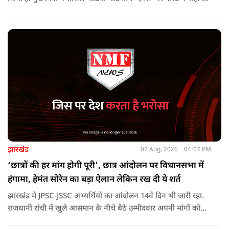
पौड़ी-देवप्रयाग मार्ग पर हुई भीषण सड़क दुर्घटना का समाचार अत्यंत
पीड़ादायक है. उन्होंने जिला प्रशासन को घायलों के समुचित एवं त्वरित
उपचार तथा गंभीर रूप से घायलों को आवश्यकता पड़ने पर एयरलिफ्ट कर
उच्च चिकित्सा केंद्रों में रेफर करने के निर्देश दिए हैं.
झारखंड
07 Aug, 2026
04:07 PM
‘छात्रों की हर मांग होगी पूरी’, छात्र आंदोलन पर विधानसभा में
हंगामा, हेमंत सोरेन का बड़ा ऐलान लेकिन रख दी ये शर्त
झारखंड में JPSC-JSSC अभ्यर्थियों का आंदोलन 14वें दिन भी जारी रहा.
राजधानी रांची में खुले आसमान के नीचे बैठे उम्मीदवार अपनी मांगों को
लेकर डटे हुए हैं. इस बीच CM हेमंत सोरेन का बड़ा बयान आया है.