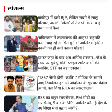
स्पेशल्स
बांकीपुर में हारी BJP, लेकिन सदमे में लालू
परिवार, असली ‘खेला’ तो तेजस्वी के साथ हो
गया, जानें कैसे
पाकिस्तान में तख्तापलट की आहट? राष्ट्रपति
बनना चाह रहे आसिम मुनीर! आखिर मोहसिन
नकवी को ही क्यों बनाया मोहरा?
इशरत जहां के बाद अब अर्पिता सरकार...जैश के
रडार पर सुवेंदु, मोदी स्टाइल टार्गेट करने की
प्लानिंग, STF का बड़ा एक्शन!
'1857 जैसी होगी 'क्रांति'!' मीडिया के सामने
आए रिजर्वेशन हटाओ आंदोलन के सूत्रधार वेदांश
त्यागी, बता दिया RHA का मास्टरप्लान
RSS का कट्टर स्वयंसेवक, PM मोदी का
भरोसेमंद, 5 बार के MP...आखिर कौन हैं देश के
नए शिक्षा मंत्री प्रह्लाद जोशी?