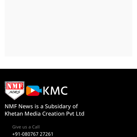
NMF News is a Subsidary of
Khetan Media Creation Pvt Ltd
Give us a Call
+91-080767 27261