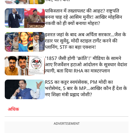
गया, जानें कैसे
पाकिस्तान में तख्तापलट की आहट? राष्ट्रपति
बनना चाह रहे आसिम मुनीर! आखिर मोहसिन
नकवी को ही क्यों बनाया मोहरा?
इशरत जहां के बाद अब अर्पिता सरकार...जैश के
रडार पर सुवेंदु, मोदी स्टाइल टार्गेट करने की
प्लानिंग, STF का बड़ा एक्शन!
'1857 जैसी होगी 'क्रांति'!' मीडिया के सामने
आए रिजर्वेशन हटाओ आंदोलन के सूत्रधार वेदांश
त्यागी, बता दिया RHA का मास्टरप्लान
RSS का कट्टर स्वयंसेवक, PM मोदी का
भरोसेमंद, 5 बार के MP...आखिर कौन हैं देश के
नए शिक्षा मंत्री प्रह्लाद जोशी?
अधिक
ADVERTISEMENT