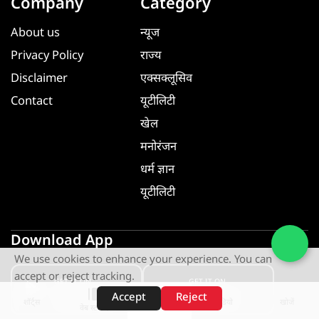
Company
Category
About us
न्यूज
Privacy Policy
राज्य
Disclaimer
एक्सक्लूसिव
Contact
यूटीलिटी
खेल
मनोरंजन
धर्म ज्ञान
यूटीलिटी
Download App
We use cookies to enhance your experience. You can
accept or reject tracking.
GET IT ON
GET IT ON
Google Play
App Store
Accept
Reject
शॉर्ट्स
होम
वीडियो
खोजें
वेब स्टोरीज़