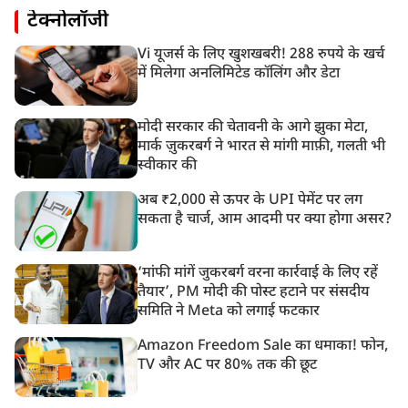
टेक्नोलॉजी
Vi यूजर्स के लिए खुशखबरी! 288 रुपये के खर्च
में मिलेगा अनलिमिटेड कॉलिंग और डेटा
मोदी सरकार की चेतावनी के आगे झुका मेटा,
मार्क ज़ुकरबर्ग ने भारत से मांगी माफ़ी, गलती भी
स्वीकार की
अब ₹2,000 से ऊपर के UPI पेमेंट पर लग
सकता है चार्ज, आम आदमी पर क्या होगा असर?
‘मांफी मांगें जुकरबर्ग वरना कार्रवाई के लिए रहें
तैयार’, PM मोदी की पोस्ट हटाने पर संसदीय
समिति ने Meta को लगाई फटकार
Amazon Freedom Sale का धमाका! फोन,
TV और AC पर 80% तक की छूट