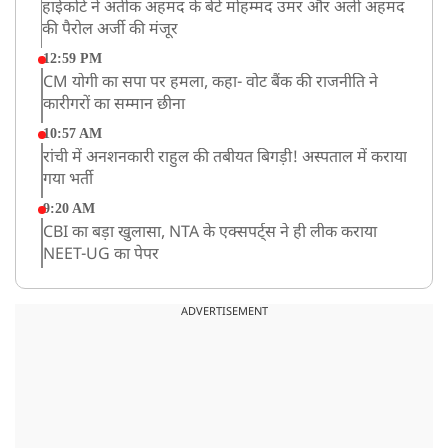
हाईकोर्ट ने अतीक अहमद के बेटे मोहम्मद उमर और अली अहमद
की पैरोल अर्जी की मंजूर
12:59 PM
CM योगी का सपा पर हमला, कहा- वोट बैंक की राजनीति ने
कारीगरों का सम्मान छीना
10:57 AM
रांची में अनशनकारी राहुल की तबीयत बिगड़ी! अस्पताल में कराया
गया भर्ती
9:20 AM
CBI का बड़ा खुलासा, NTA के एक्सपर्ट्स ने ही लीक कराया
NEET-UG का पेपर
8:19 AM
उत्तराखंड: हरिद्वार में गंगा उफान पर, जलस्तर में बढ़ोतरी
ADVERTISEMENT
8:18 AM
UP: लखनऊ में चलती कार में लगी आग, युवक की जिंदा जलकर
मौत