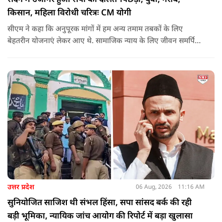
किसान, महिला विरोधी चरित्रः CM योगी
सीएम ने कहा कि अनुपूरक मांगों में हम अन्य तमाम तबकों के लिए
बेहतरीन योजनाएं लेकर आए थे. सामाजिक न्याय के लिए जीवन समर्पित
करने वाले महापुरुष बाबा साहेब भीमराव आंबेडकर, महर्षि वाल्मीकि, संत
शिरोमणि रविदास, संत ज्योतिबा फुले, शाहूजी महाराज, लोकमाता
अहिल्या बाई होल्कर आदि की मूर्तियों पर छाजन, पार्क, बाउंड्रीवाल के
लिए हमने 407 करोड़ रुपये का प्रावधान किया है. यह बजट पास न हो,
इसके लिए समाजवादी पार्टी ने सदन की कार्यवाही को बाधित किया और
लगातार व्यवधान पैदा करने का प्रयास किया.
उत्तर प्रदेश
06 Aug, 2026
11:16 AM
सुनियोजित साजिश थी संभल हिंसा, सपा सांसद बर्क की रही
बड़ी भूमिका, न्यायिक जांच आयोग की रिपोर्ट में बड़ा खुलासा