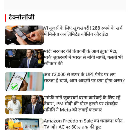
टेक्नोलॉजी
Vi यूजर्स के लिए खुशखबरी! 288 रुपये के खर्च
में मिलेगा अनलिमिटेड कॉलिंग और डेटा
मोदी सरकार की चेतावनी के आगे झुका मेटा,
मार्क ज़ुकरबर्ग ने भारत से मांगी माफ़ी, गलती भी
स्वीकार की
अब ₹2,000 से ऊपर के UPI पेमेंट पर लग
सकता है चार्ज, आम आदमी पर क्या होगा असर?
‘मांफी मांगें जुकरबर्ग वरना कार्रवाई के लिए रहें
तैयार’, PM मोदी की पोस्ट हटाने पर संसदीय
समिति ने Meta को लगाई फटकार
Amazon Freedom Sale का धमाका! फोन,
TV और AC पर 80% तक की छूट