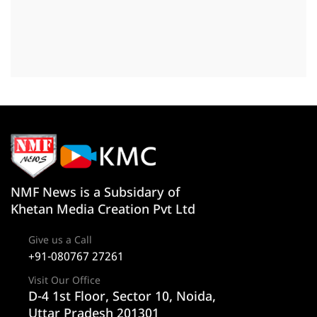
NMF News is a Subsidary of
Khetan Media Creation Pvt Ltd
Give us a Call
+91-080767 27261
Visit Our Office
D-4 1st Floor, Sector 10, Noida,
Uttar Pradesh 201301