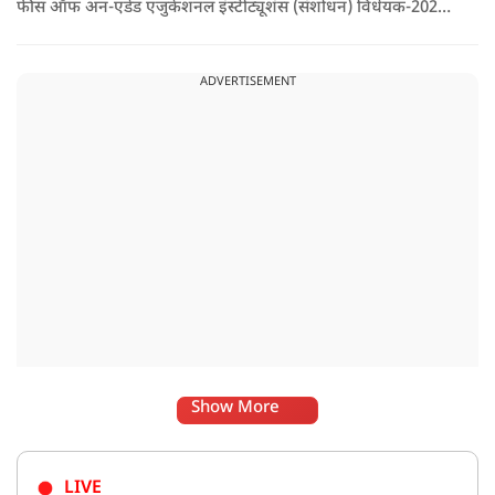
फीस ऑफ अन-एडेड एजुकेशनल इंस्टीट्यूशंस (संशोधन) विधेयक-2026'
पास कर दिया गया है. इस दौरान आउटसोर्सड कर्मचारियों से संबंधित
विधेयक, 3 डिजिटल यूनिवर्सिटियों और मुख्य प्रशासनिक सुधारों सहित
ADVERTISEMENT
अन्य प्रस्तावों को भी मंजूरी दी गई है.
Show More
LIVE