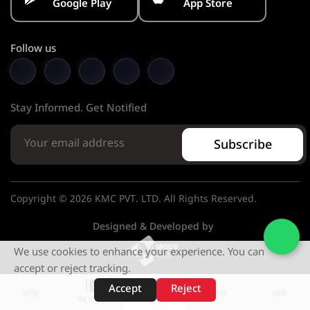
Google Play
App Store
Follow us
Stay Informed. Get Notified
Subscribe
Copyright © 2026 KMC PVT. LTD. All Rights Reserved.
Designed & Developed by
We use cookies to enhance your experience. You can
accept or reject tracking.
Accept
Reject
शॉर्ट्स
होम
वीडियो
खोजें
वेब स्टोरीज़