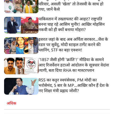
परिवार, असली ‘खेला’ तो तेजस्वी के साथ हो
गया, जानें कैसे
पाकिस्तान में तख्तापलट की आहट? राष्ट्रपति
बनना चाह रहे आसिम मुनीर! आखिर मोहसिन
नकवी को ही क्यों बनाया मोहरा?
इशरत जहां के बाद अब अर्पिता सरकार...जैश के
रडार पर सुवेंदु, मोदी स्टाइल टार्गेट करने की
प्लानिंग, STF का बड़ा एक्शन!
'1857 जैसी होगी 'क्रांति'!' मीडिया के सामने
आए रिजर्वेशन हटाओ आंदोलन के सूत्रधार वेदांश
त्यागी, बता दिया RHA का मास्टरप्लान
RSS का कट्टर स्वयंसेवक, PM मोदी का
भरोसेमंद, 5 बार के MP...आखिर कौन हैं देश के
नए शिक्षा मंत्री प्रह्लाद जोशी?
अधिक