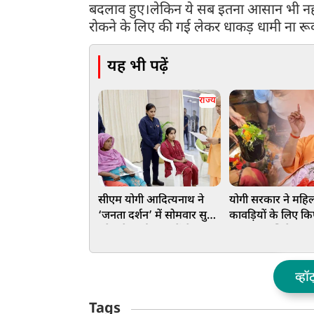
बदलाव हुए।लेकिन ये सब इतना आसान भी नही
रोकने के लिए की गई लेकर धाकड़ धामी ना रू
यह भी पढ़ें
राज्य
सीएम योगी आदित्यनाथ ने
योगी सरकार ने महि
‘जनता दर्शन’ में सोमवार सुबह
कावड़ियों के लिए कि
प्रदेश के कई जनपदों से आए
प्रबंध, जलाभिषेक क
लोगों की सुनीं समस्याएं
पड़ी नारीशक्ति
व्हॉ
Tags