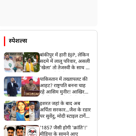
स्पेशल्स
बांकीपुर में हारी BJP, लेकिन
सदमे में लालू परिवार, असली
‘खेला’ तो तेजस्वी के साथ हो
गया, जानें कैसे
पाकिस्तान में तख्तापलट की
आहट? राष्ट्रपति बनना चाह
रहे आसिम मुनीर! आखिर
मोहसिन नकवी को ही क्यों
इशरत जहां के बाद अब
बनाया मोहरा?
अर्पिता सरकार...जैश के रडार
पर सुवेंदु, मोदी स्टाइल टार्गेट
करने की प्लानिंग, STF का
'1857 जैसी होगी 'क्रांति'!'
बड़ा एक्शन!
मीडिया के सामने आए