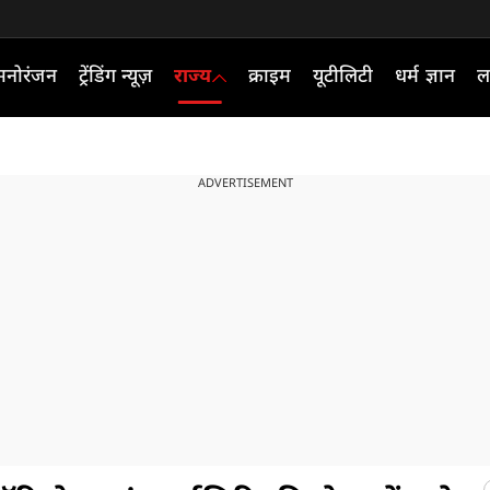
मनोरंजन
ट्रेंडिंग न्यूज़
राज्य
क्राइम
यूटीलिटी
धर्म ज्ञान
ल
ADVERTISEMENT