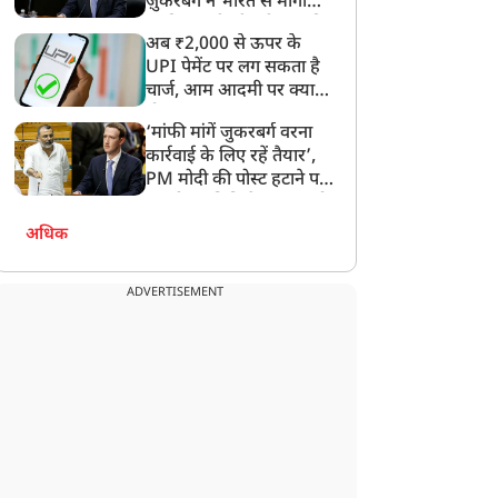
ज़ुकरबर्ग ने भारत से मांगी
माफ़ी, गलती भी स्वीकार की
अब ₹2,000 से ऊपर के
UPI पेमेंट पर लग सकता है
चार्ज, आम आदमी पर क्या
होगा असर?
‘मांफी मांगें जुकरबर्ग वरना
कार्रवाई के लिए रहें तैयार’,
PM मोदी की पोस्ट हटाने पर
संसदीय समिति ने Meta को
लगाई फटकार
अधिक
ADVERTISEMENT