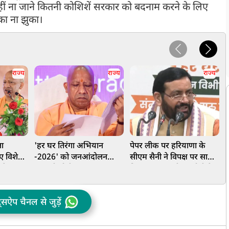
ं ना जाने कितनी कोशिशें सरकार को बदनाम करने के लिए
का ना झुका।
राज्य
राज्य
राज्य
ला
'हर घर तिरंगा अभियान
पेपर लीक पर हरियाणा के
य
ए विशेष
-2026' को जनआंदोलन
सीएम सैनी ने विपक्ष पर साधा
ब
रने उमड़
बनाएगी योगी सरकार
निशाना, कहा- पीएम मोदी के
ब
नेतृत्व में देश आगे बढ़ रहा
आ
ट्सऐप चैनल से जुड़ें