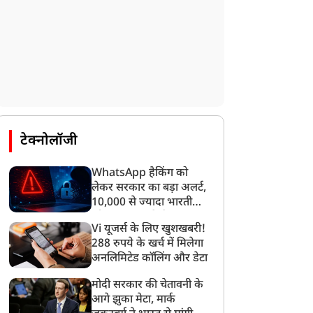
राज्य
राज्य
टेक्नोलॉजी
WhatsApp हैकिंग को
लेकर सरकार का बड़ा अलर्ट,
ोगी सरकार में ऊर्जा क्षेत्र की
उत्तराखंड के सीमांत क्षेत्रों तक
10,000 से ज्यादा भारतीयों
ड़ी उपलब्धि, 90 दिनों में 49
होगा NCC का विस्तार, सीएम
को साइबर हमले से बचाया
Vi यूजर्स के लिए खुशखबरी!
ार देश में सर्वाधिक बिजली
धामी ने दिया सहयोग का
गया
288 रुपये के खर्च में मिलेगा
पूर्ति कर यूपी बना नंबर-1
भरोसा
अनलिमिटेड कॉलिंग और डेटा
मोदी सरकार की चेतावनी के
आगे झुका मेटा, मार्क