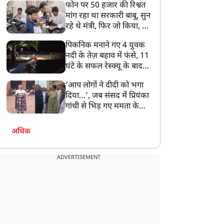
फोन पर 50 हजार की रिश्वत
बेटी को गोद लें प्रधानमंत्री
मांग रहा था सरकारी बाबू, सुन
रहे थे मंत्री, फिर जो किया, वो
सोशल मीडिया पर छा गया
पिकनिक मनाने गए 4 युवक
नदी के तेज़ बहाव में फंसे, 11
घंटे के सफल रेस्क्यू के बाद
बची जान
‘आप लोगों ने दीदी को भगा
दिया…’, जब संसद में प्रियंका
गांधी से भिड़ गए ममता के
सांसद, देखें दिलचस्प Video
अधिक
ADVERTISEMENT