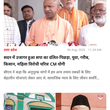
उत्तर प्रदेश
06 Aug, 2026
11:24 AM
सदन में उजागर हुआ सपा का दलित-पिछड़ा, युवा, गरीब,
किसान, महिला विरोधी चरित्रः CM योगी
सीएम ने कहा कि अनुपूरक मांगों में हम अन्य तमाम तबकों के लिए
बेहतरीन योजनाएं लेकर आए थे. सामाजिक न्याय के लिए जीवन समर्पित
करने वाले महापुरुष बाबा साहेब भीमराव आंबेडकर, महर्षि वाल्मीकि, संत
शिरोमणि रविदास, संत ज्योतिबा फुले, शाहूजी महाराज, लोकमाता
अहिल्या बाई होल्कर आदि की मूर्तियों पर छाजन, पार्क, बाउंड्रीवाल के
लिए हमने 407 करोड़ रुपये का प्रावधान किया है. यह बजट पास न हो,
इसके लिए समाजवादी पार्टी ने सदन की कार्यवाही को बाधित किया और