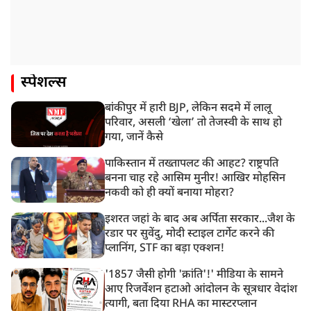
स्पेशल्स
बांकीपुर में हारी BJP, लेकिन सदमे में लालू
परिवार, असली ‘खेला’ तो तेजस्वी के साथ हो
गया, जानें कैसे
पाकिस्तान में तख्तापलट की आहट? राष्ट्रपति
बनना चाह रहे आसिम मुनीर! आखिर मोहसिन
नकवी को ही क्यों बनाया मोहरा?
इशरत जहां के बाद अब अर्पिता सरकार...जैश के
रडार पर सुवेंदु, मोदी स्टाइल टार्गेट करने की
प्लानिंग, STF का बड़ा एक्शन!
'1857 जैसी होगी 'क्रांति'!' मीडिया के सामने
आए रिजर्वेशन हटाओ आंदोलन के सूत्रधार वेदांश
त्यागी, बता दिया RHA का मास्टरप्लान