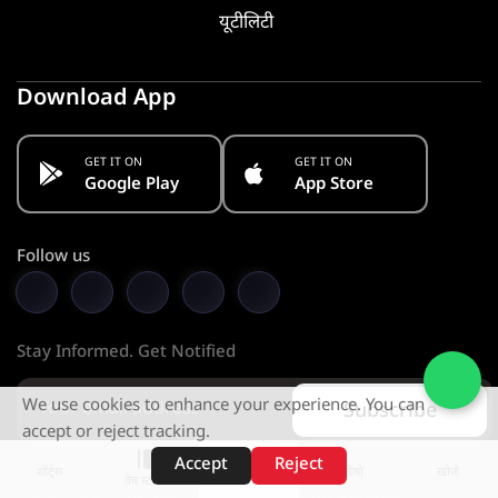
यूटीलिटी
Download App
GET IT ON
GET IT ON
Google Play
App Store
Follow us
Stay Informed. Get Notified
We use cookies to enhance your experience. You can
Subscribe
accept or reject tracking.
Accept
Reject
शॉर्ट्स
होम
वीडियो
खोजें
वेब स्टोरीज़