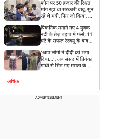
फोन पर 50 हजार की रिश्वत
बेटी को गोद लें प्रधानमंत्री
मांग रहा था सरकारी बाबू, सुन
रहे थे मंत्री, फिर जो किया, वो
सोशल मीडिया पर छा गया
पिकनिक मनाने गए 4 युवक
नदी के तेज़ बहाव में फंसे, 11
घंटे के सफल रेस्क्यू के बाद
बची जान
‘आप लोगों ने दीदी को भगा
दिया…’, जब संसद में प्रियंका
गांधी से भिड़ गए ममता के
सांसद, देखें दिलचस्प Video
अधिक
ADVERTISEMENT