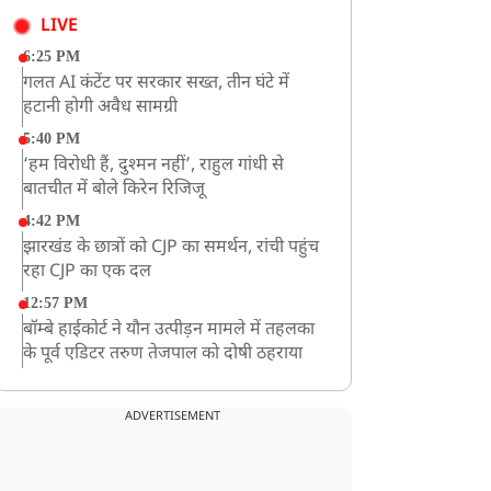
LIVE
6:25 PM
गलत AI कंटेंट पर सरकार सख्त, तीन घंटे में
हटानी होगी अवैध सामग्री
5:40 PM
‘हम विरोधी हैं, दुश्मन नहीं’, राहुल गांधी से
बातचीत में बोले किरेन रिजिजू
4:42 PM
झारखंड के छात्रों को CJP का समर्थन, रांची पहुंच
रहा CJP का एक दल
12:57 PM
बॉम्बे हाईकोर्ट ने यौन उत्पीड़न मामले में तहलका
के पूर्व एडिटर तरुण तेजपाल को दोषी ठहराया
12:47 PM
माफिया अतीक अहमद के छोटे बेटे अबान की
ADVERTISEMENT
एक्सीडेंट में मौत
11:12 AM