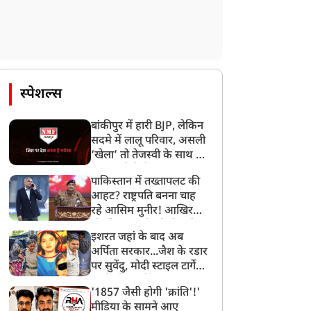
स्पेशल्स
बांकीपुर में हारी BJP, लेकिन
सदमे में लालू परिवार, असली
‘खेला’ तो तेजस्वी के साथ हो
गया, जानें कैसे
पाकिस्तान में तख्तापलट की
आहट? राष्ट्रपति बनना चाह
रहे आसिम मुनीर! आखिर
मोहसिन नकवी को ही क्यों
इशरत जहां के बाद अब
बनाया मोहरा?
अर्पिता सरकार...जैश के रडार
पर सुवेंदु, मोदी स्टाइल टार्गेट
करने की प्लानिंग, STF का
'1857 जैसी होगी 'क्रांति'!'
बड़ा एक्शन!
मीडिया के सामने आए