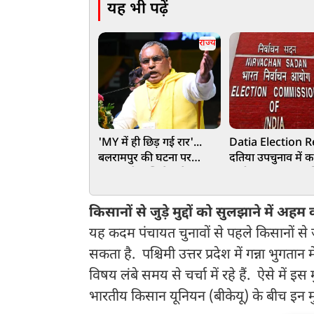
यह भी पढ़ें
राज्य
'MY में ही छिड़ गई रार'...
Datia Election R
बलरामपुर की घटना पर
दतिया उपचुनाव में कां
राजभर ने अखिलेश से पूछा-
उम्मीदवार घनश्याम 
मुस्लिम वोट के डर से क्यों चुप
जीत, भाजपा के आश
हैं?
तिवारी को 6016 वोटो
किसानों से जुड़े मुद्दों को सुलझाने में अह
हराया
यह कदम पंचायत चुनावों से पहले किसानों से ज
सकता है. पश्चिमी उत्तर प्रदेश में गन्ना भुगतान मे
विषय लंबे समय से चर्चा में रहे हैं. ऐसे में
भारतीय किसान यूनियन (बीकेयू) के बीच इन मु