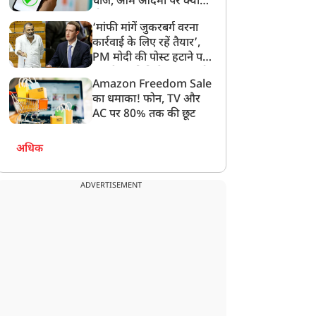
चार्ज, आम आदमी पर क्या
होगा असर?
‘मांफी मांगें जुकरबर्ग वरना
कार्रवाई के लिए रहें तैयार’,
राज्य
राज्य
PM मोदी की पोस्ट हटाने पर
संसदीय समिति ने Meta को
Amazon Freedom Sale
लगाई फटकार
का धमाका! फोन, TV और
AC पर 80% तक की छूट
M योगी से मिले Flipkart
'सपा को ब्राह्मण नहीं, सिर्फ
अधिक
े CEO, मुख्यमंत्री के AI
वोट बैंक दिखता है'...
विजन और MSME
अखिलेश पर ब्रजेश पाठक का
ADVERTISEMENT
कोसिस्टम के विस्तार में
पलटवार
ागीदार बनेगी कंपनी