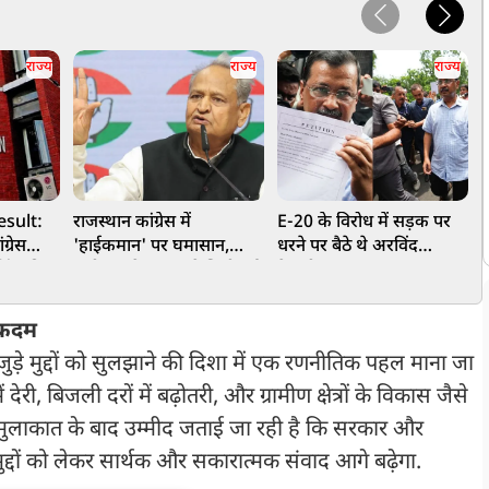
राज्य
राज्य
राज्य
esult:
राजस्थान कांग्रेस में
E-20 के विरोध में सड़क पर
C
ग्रेस
'हाईकमान' पर घमासान,
धरने पर बैठे थे अरविंद
क
सिंह की
धारीवाल के बयान से छिड़ी नई
केजरीवाल, 2.33 लाख
ुतोष
बहस
पीटिशन लेकर पुलिस ने धरना
इ
ं से
खत्म कराया
भ
म कदम
ुड़े मुद्दों को सुलझाने की दिशा में एक रणनीतिक पहल माना जा
ं देरी, बिजली दरों में बढ़ोतरी, और ग्रामीण क्षेत्रों के विकास जैसे
 इस मुलाकात के बाद उम्मीद जताई जा रही है कि सरकार और
द्दों को लेकर सार्थक और सकारात्मक संवाद आगे बढ़ेगा.