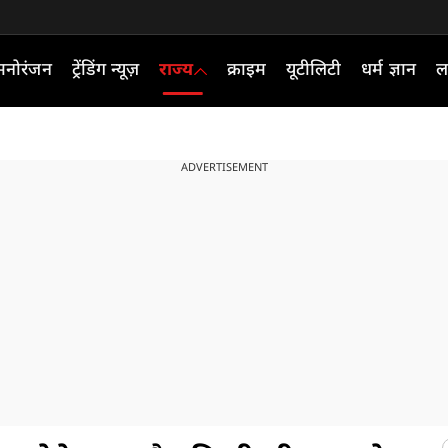
मनोरंजन
ट्रेंडिंग न्यूज़
राज्य
क्राइम
यूटीलिटी
धर्म ज्ञान
ल
ADVERTISEMENT