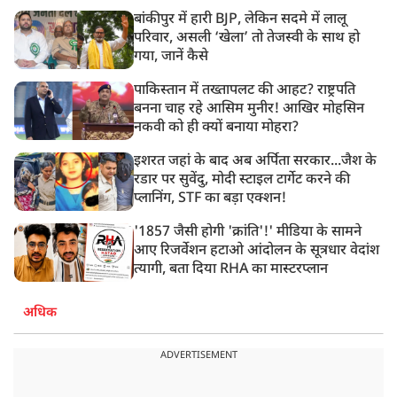
बांकीपुर में हारी BJP, लेकिन सदमे में लालू
परिवार, असली ‘खेला’ तो तेजस्वी के साथ हो
गया, जानें कैसे
पाकिस्तान में तख्तापलट की आहट? राष्ट्रपति
बनना चाह रहे आसिम मुनीर! आखिर मोहसिन
नकवी को ही क्यों बनाया मोहरा?
इशरत जहां के बाद अब अर्पिता सरकार...जैश के
रडार पर सुवेंदु, मोदी स्टाइल टार्गेट करने की
प्लानिंग, STF का बड़ा एक्शन!
'1857 जैसी होगी 'क्रांति'!' मीडिया के सामने
आए रिजर्वेशन हटाओ आंदोलन के सूत्रधार वेदांश
त्यागी, बता दिया RHA का मास्टरप्लान
अधिक
ADVERTISEMENT