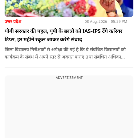
उत्तर प्रदेश
08 Aug, 2026
05:29 PM
योगी सरकार की पहल, यूपी के छात्रों को IAS-IPS देंगे करियर
टिप्स, हर महीने स्कूल जाकर करेंगे संवाद
जिला विद्यालय निरीक्षकों से अपेक्षा की गई है कि वे संबंधित विद्यालयों को
कार्यक्रम के संबंध में अपने स्तर से अवगत कराएं तथा संबंधित अधिकारी
और विद्यालय के प्रबंध तंत्र के बीच आवश्यक समन्वय स्थापित कराएं,
ताकि कार्यक्रम का सुचारु एवं प्रभावी संचालन सुनिश्चित हो सके. अपर
ADVERTISEMENT
मुख्य सचिव, माध्यमिक शिक्षा, पार्थ सारथी सेन शर्मा ने बताया कि मुख्य
सचिव, उत्तर प्रदेश शासन, की ओर से सभी जिलाधिकारियों को जारी
निर्देश में कहा गया है कि प्रत्येक जिले में तैनात आईएएस, आईपीएस, और
आईएफएस के युवा अधिकारी हर माह कम से कम एक इंटरमीडिएट स्तर
के विद्यालय का भ्रमण कर विद्यार्थियों के साथ संवाद स्थापित करें.