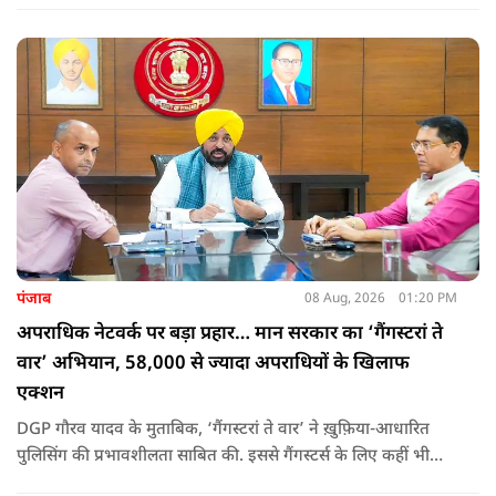
उन्होंने पूछा कि किस अधिकार से युवा पीढ़ी और Gen-Z को समझाओगे
कि वह भविष्य में क्या करें.
पंजाब
08 Aug, 2026
01:20 PM
अपराधिक नेटवर्क पर बड़ा प्रहार… मान सरकार का ‘गैंगस्टरां ते
वार’ अभियान, 58,000 से ज्यादा अपराधियों के खिलाफ
एक्शन
DGP गौरव यादव के मुताबिक, ‘गैंगस्टरां ते वार’ ने ख़ुफ़िया-आधारित
पुलिसिंग की प्रभावशीलता साबित की. इससे गैंगस्टर्स के लिए कहीं भी
सुरक्षित ठिकाना नहीं बचा.