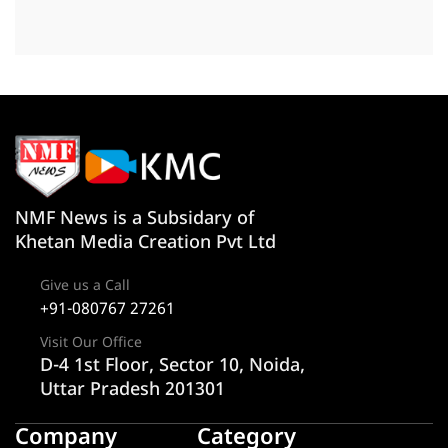
NMF News is a Subsidary of
Khetan Media Creation Pvt Ltd
Give us a Call
+91-080767 27261
Visit Our Office
D-4 1st Floor, Sector 10, Noida,
Uttar Pradesh 201301
Company
Category