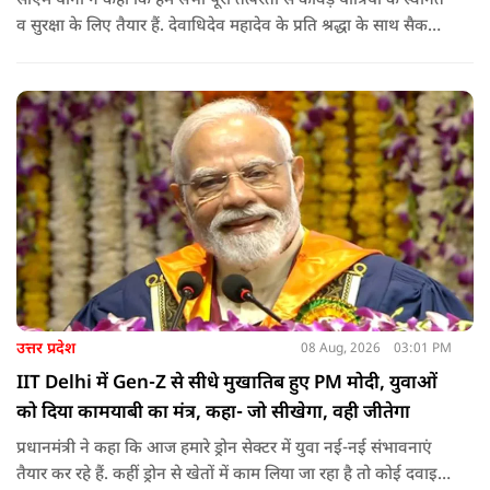
सीएम योगी ने कहा कि हम सभी पूरी तत्परता से कांवड़ यात्रियों के स्वागत
व सुरक्षा के लिए तैयार हैं. देवाधिदेव महादेव के प्रति श्रद्धा के साथ सैकड़ों
किलोमीटर पैदल यात्रा कर रहे शिवभक्त भक्ति, समर्पण, सामाजिक व
राष्ट्रीय एकता और समरसता का जीवंत उदाहरण प्रस्तुत कर रहे हैं. जात-
पात, क्षेत्र व प्रांत की सीमाओं से ऊपर उठकर उनकी हर श्वांस शिव के नाम
है.
उत्तर प्रदेश
08 Aug, 2026
03:01 PM
IIT Delhi में Gen-Z से सीधे मुखातिब हुए PM मोदी, युवाओं
को दिया कामयाबी का मंत्र, कहा- जो सीखेगा, वही जीतेगा
प्रधानमंत्री ने कहा कि आज हमारे ड्रोन सेक्टर में युवा नई-नई संभावनाएं
तैयार कर रहे हैं. कहीं ड्रोन से खेतों में काम लिया जा रहा है तो कोई दवाइयां