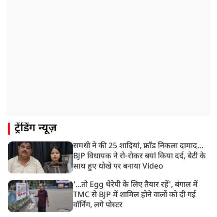
10:42 AM
NIA ने मलप्पुरम विस्फोटक केस में मुख्य साजिशकर्ता को
गिरफ्तार किया
8:26 AM
PM मोदी को आया अमेरिकी उपराष्ट्रपति जेडी वेंस का फोन,
रणनीतिक मुद्दों पर हुई बात
8:23 AM
रांची: छात्रों और झारखंड सरकार के बीच आज होगी तीसरे दौर
की बातचीत
8:22 AM
ट्रेंडिंग न्यूज़
देशभर में आज से 'हर घर तिरंगा' अभियान, सीएम योगी लखनऊ
में करेंगे यात्रा का शुभारंभ
समधी ने की 25 शादियां, फ्रॉड निकला दामाद…
8:21 AM
BJP विधायक ने रो-रोकर बयां किया दर्द, बेटी के
गाज़ियाबाद में मुठभेड़, 3 ड्रग तस्कर गिरफ्तार, 21 किलो गांजा
साथ हुए धोखे पर बनाया Video
बरामद
'...तो Egg थेरेपी के लिए तैयार रहें', बंगाल में
TMC से BJP में शामिल होने वालों को दी गई
वॉर्निंग, लगे पोस्टर