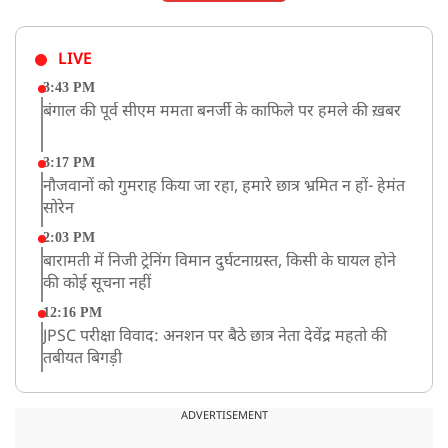
LIVE
3:43 PM
बंगाल की पूर्व सीएम ममता बनर्जी के काफिले पर हमले की ख़बर
3:17 PM
नौजवानों को गुमराह किया जा रहा, हमारे छात्र भ्रमित न हों- हेमंत
सोरेन
2:03 PM
बारामती में निजी ट्रेनिंग विमान दुर्घटनाग्रस्त, किसी के घायल होने
की कोई सूचना नहीं
12:16 PM
JPSC परीक्षा विवाद: अनशन पर बैठे छात्र नेता देवेंद्र महतो की
तबीयत बिगड़ी
10:44 AM
रांचीः छात्रों के समर्थन में विधायक जयराम महतो ने शुरू किया
ADVERTISEMENT
निर्जला उपवास