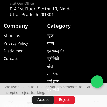
Visit Our Office
D-4 1st Floor, Sector 10, Noida,
Uttar Pradesh 201301
Company
Category
About us
न्यूज
Privacy Policy
राज्य
Disclaimer
एक्सक्लूसिव
Contact
यूटीलिटी
खेल
मनोरंजन
धर्म ज्ञान
We use cookies to enhance your experience. You can
यूटीलिटी
accept or reject tracking.
Accept
Reject
शॉर्ट्स
होम
वीडियो
खोजें
वेब स्टोरीज़
Download App