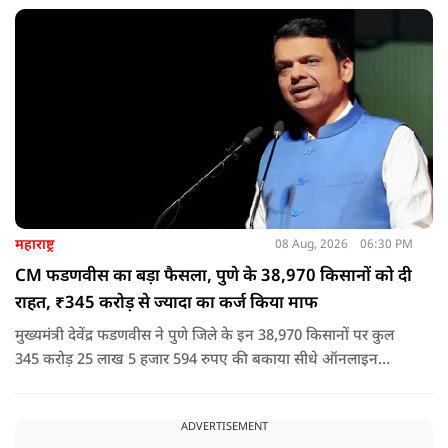
नेता या सांसद क्यों न हो, यदि वह राज्य की शांति और सुरक्षा से खिलवाड़
करेगा, तो उसे बख्शा नहीं जाएगा.
महाराष्ट्र
08 Aug, 2026
06:30 PM
CM फडणवीस का बड़ा फैसला, पुणे के 38,970 किसानों को दी
राहत, ₹345 करोड़ से ज्यादा का कर्ज किया माफ
मुख्यमंत्री देवेंद्र फडणवीस ने पुणे जिले के इन 38,970 किसानों पर कुल
345 करोड़ 25 लाख 5 हजार 594 रुपए की बकाया सीधे ऑनलाइन
माध्यम से संबंधित बैंकों खातों में हस्तांतरित की गई.
ADVERTISEMENT