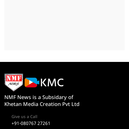
NMF News is a Subsidary of
Khetan Media Creation Pvt Ltd
Give us a Call
+91-080767 27261