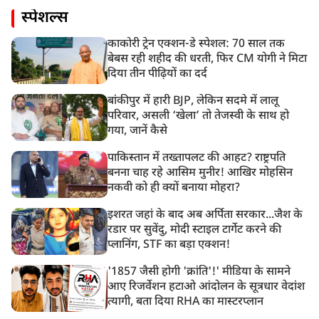
स्पेशल्स
काकोरी ट्रेन एक्शन-डे स्पेशल: 70 साल तक
बेबस रही शहीद की धरती, फिर CM योगी ने मिटा
दिया तीन पीढ़ियों का दर्द
बांकीपुर में हारी BJP, लेकिन सदमे में लालू
परिवार, असली ‘खेला’ तो तेजस्वी के साथ हो
गया, जानें कैसे
पाकिस्तान में तख्तापलट की आहट? राष्ट्रपति
बनना चाह रहे आसिम मुनीर! आखिर मोहसिन
नकवी को ही क्यों बनाया मोहरा?
इशरत जहां के बाद अब अर्पिता सरकार...जैश के
रडार पर सुवेंदु, मोदी स्टाइल टार्गेट करने की
प्लानिंग, STF का बड़ा एक्शन!
'1857 जैसी होगी 'क्रांति'!' मीडिया के सामने
आए रिजर्वेशन हटाओ आंदोलन के सूत्रधार वेदांश
त्यागी, बता दिया RHA का मास्टरप्लान