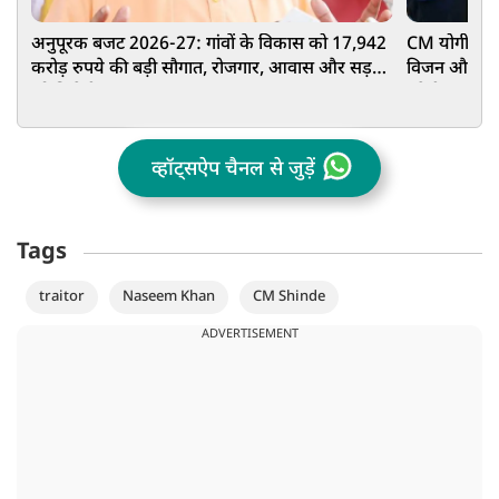
अनुपूरक बजट 2026-27: गांवों के विकास को 17,942
CM योगी से मि
करोड़ रुपये की बड़ी सौगात, रोजगार, आवास और सड़कों
विजन और MSME
को मिलेगी रफ्तार
बनेगी कंपनी
व्हॉट्सऐप चैनल से जुड़ें
Tags
traitor
Naseem Khan
CM Shinde
ADVERTISEMENT