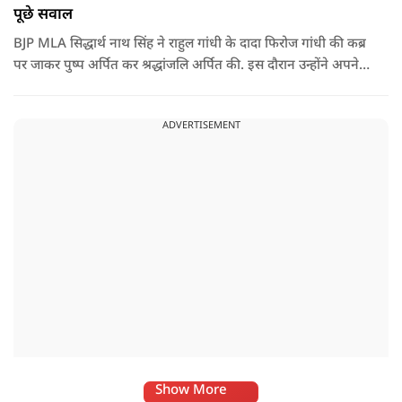
पूछे सवाल
BJP MLA सिद्धार्थ नाथ सिंह ने राहुल गांधी के दादा फिरोज गांधी की कब्र
पर जाकर पुष्प अर्पित कर श्रद्धांजलि अर्पित की. इस दौरान उन्होंने अपने
ही दादा की उपेक्षा को लेकर राहुल पर निशाना साधा और आईना दिखाया.
उन्होंने पूछा कि किस अधिकार से युवा पीढ़ी और Gen-Z को समझाओगे
ADVERTISEMENT
कि वह भविष्य में क्या करें.
Show More