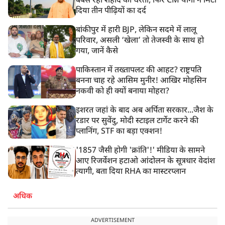
बेबस रही शहीद की धरती, फिर CM योगी ने मिटा
दिया तीन पीढ़ियों का दर्द
बांकीपुर में हारी BJP, लेकिन सदमे में लालू
परिवार, असली ‘खेला’ तो तेजस्वी के साथ हो
गया, जानें कैसे
पाकिस्तान में तख्तापलट की आहट? राष्ट्रपति
बनना चाह रहे आसिम मुनीर! आखिर मोहसिन
नकवी को ही क्यों बनाया मोहरा?
इशरत जहां के बाद अब अर्पिता सरकार...जैश के
रडार पर सुवेंदु, मोदी स्टाइल टार्गेट करने की
प्लानिंग, STF का बड़ा एक्शन!
'1857 जैसी होगी 'क्रांति'!' मीडिया के सामने
आए रिजर्वेशन हटाओ आंदोलन के सूत्रधार वेदांश
त्यागी, बता दिया RHA का मास्टरप्लान
अधिक
ADVERTISEMENT