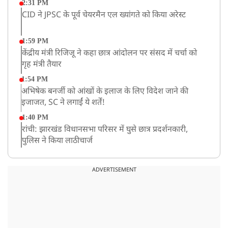
2:31 PM
CID ने JPSC के पूर्व चेयरमैन एल ख्यांगते को किया अरेस्ट
1:59 PM
केंद्रीय मंत्री रिजिजू ने कहा छात्र आंदोलन पर संसद में चर्चा को
गृह मंत्री तैयार
1:54 PM
अभिषेक बनर्जी को आंखों के इलाज के लिए विदेश जाने की
इजाजत, SC ने लगाईं ये शर्तें!
1:40 PM
रांची: झारखंड विधानसभा परिसर में घुसे छात्र प्रदर्शनकारी,
पुलिस ने किया लाठीचार्ज
1:33 PM
संसद में फिर हंगामा, कार्यवाही स्थगित, नहीं चल सका प्रश्नकाल
ADVERTISEMENT
12:43 PM
रांची प्रदर्शन: विधानसभा के बेहद करीब पहुंचे छात्र, वाटर कैनन
का हुआ इस्तेमाल