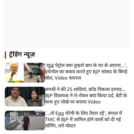
12:18 PM
झारखंड विधानसभा के करीब पहुंचे छात्र प्रदर्शनकारी, तार वाले
बैरिकेड उखाड़े
11:24 AM
दिल्ली में AAP विधायक अजय दत्त के दक्षिणपुरी स्थित दफ़्तर के
बाहर BJP का प्रदर्शन
11:21 AM
ट्रेंडिंग न्यूज़
गुजरात में आज से होती तिरंगा यात्रा की शुरुआत, शासन से
1200 से ज्यादा यात्राओं को मिली मंजूरी
‘शुद्ध पेट्रोल क्या तुम्हारे बाप के घर से आएगा…’,
10:39 AM
इथेनॉल का बचाव करते हुए BJP सांसद के बिगड़े
रांची में छात्रों का विधानसभा मार्च शुरू, BJP ने भी CM आवास
बोल, Video वायरल
घेरा
समधी ने की 25 शादियां, फ्रॉड निकला दामाद…
BJP विधायक ने रो-रोकर बयां किया दर्द, बेटी के
साथ हुए धोखे पर बनाया Video
'...तो Egg थेरेपी के लिए तैयार रहें', बंगाल में
TMC से BJP में शामिल होने वालों को दी गई
वॉर्निंग, लगे पोस्टर