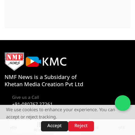
NMF News is a Subsidary of
Khetan Media Creation Pvt Ltd
Give us a Call
+91-080767 27261
We use cookies to enhance your experience. You can
Visit Our Office
accept or reject tracking.
D-4 1st Floor, Sector 10, Noida,
Accept
Reject
Uttar Pradesh 201301
शॉर्ट्स
होम
वीडियो
खोजें
वेब स्टोरीज़