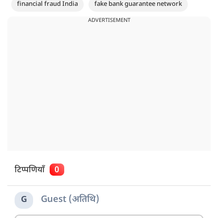
financial fraud India
fake bank guarantee network
ADVERTISEMENT
टिप्पणियाँ
0
Guest (अतिथि)
G