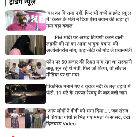
ट्रेंडिंग न्यूज़
UP: लखनऊ में चलती कार में लगी आग, युवक की जिंदा जलकर
मौत
'बस का किराया नहीं, फिर भी बच्चे प्राइवेट स्कूल
में' केरल के मंत्री ने दिया ऐसा बयान की खड़ा हो
गया बड़ा बवाल
PM मोदी पर अभद्र टिप्पणी करने वाली
लड़की की मां का आया भावुक बयान, की
अजीबोगरीब मांग, कहा-बेटी को गोद लें प्रधानमंत्री
फोन पर 50 हजार की रिश्वत मांग रहा था सरकारी
बाबू, सुन रहे थे मंत्री, फिर जो किया, वो सोशल
मीडिया पर छा गया
पिकनिक मनाने गए 4 युवक नदी के तेज़ बहाव में
फंसे, 11 घंटे के सफल रेस्क्यू के बाद बची जान
‘आप लोगों ने दीदी को भगा दिया…’, जब संसद
में प्रियंका गांधी से भिड़ गए ममता के सांसद, देखें
दिलचस्प Video