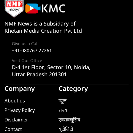
NMF News is a Subsidary of
Khetan Media Creation Pvt Ltd
Give us a Call
+91-080767 27261
Visit Our Office
D-4 1st Floor, Sector 10, Noida,
Uttar Pradesh 201301
Company
Category
About us
न्यूज
Privacy Policy
राज्य
Disclaimer
एक्सक्लूसिव
Contact
यूटीलिटी