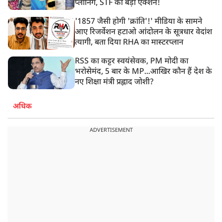
प्लानिंग, STF का बड़ा एक्शन!
'1857 जैसी होगी 'क्रांति'!' मीडिया के सामने
आए रिजर्वेशन हटाओ आंदोलन के सूत्रधार वेदांश
त्यागी, बता दिया RHA का मास्टरप्लान
RSS का कट्टर स्वयंसेवक, PM मोदी का
भरोसेमंद, 5 बार के MP...आखिर कौन हैं देश के
नए शिक्षा मंत्री प्रह्लाद जोशी?
अधिक
ADVERTISEMENT