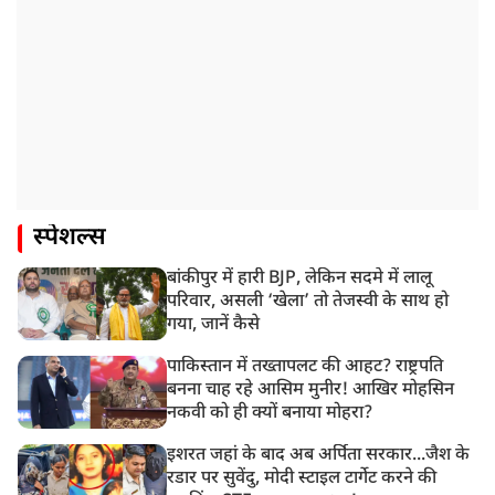
स्पेशल्स
बांकीपुर में हारी BJP, लेकिन सदमे में लालू
परिवार, असली ‘खेला’ तो तेजस्वी के साथ हो
गया, जानें कैसे
पाकिस्तान में तख्तापलट की आहट? राष्ट्रपति
बनना चाह रहे आसिम मुनीर! आखिर मोहसिन
नकवी को ही क्यों बनाया मोहरा?
इशरत जहां के बाद अब अर्पिता सरकार...जैश के
रडार पर सुवेंदु, मोदी स्टाइल टार्गेट करने की