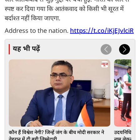
और आतंकवाद से जुड़े मुद्दों पर चर्चा हुई. भारत की ओर से
स्पष्ट कर दिया गया कि आतंकवाद को किसी भी सूरत में
बर्दाश्त नहीं किया जाएगा.
Address to the nation.
https://t.co/iKjEJvlciR
यह भी पढ़ें
न्यूज
कौन हैं विश्वेश नेगी? जिन्हें जंग के बीच मोदी सरकार ने
उदयनिधि स्टाल
तेहरान में दी बड़ी जिम्मेदारी
नाम लेकर की 