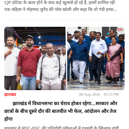
CJP प्रोटेस्ट के खत्म होने के बाद कई खुलासे हो रहे हैं. इसमें शामिल रही
एक महिला ने मोहम्मद जुनैद की पोल खोली और कहा कि वो गंदी हरकतें
करता था, हाथ छूकर महिलाओं से स्वास्थ्य पूछता था. जब इसकी शिकायत
करने अभिजीत दिपके के पास पहुंची तो उन्होंने पुलिस कंप्लेन नहीं करने
दिया.
झारखंड
08 Aug, 2026
03:25 PM
झारखंड में विधानसभा का घेराव होकर रहेगा...सरकार और
छात्रों के बीच दूसरे दौर की बातचीत भी फेल, आंदोलन और तेज
होगा
झारखंड में JPSC-JSSC की प्रतियोगी परीक्षाओं में गड़बड़ी के खिलाफ रांची