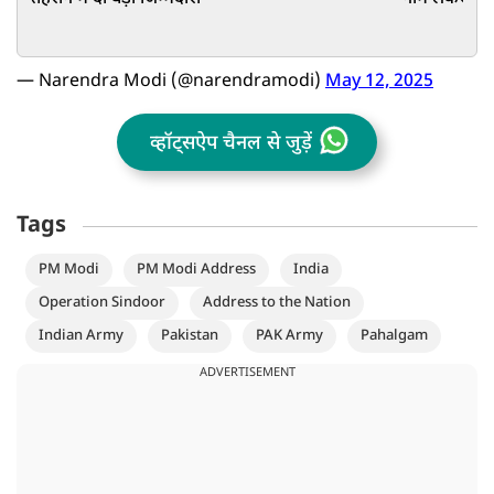
— Narendra Modi (@narendramodi)
May 12, 2025
व्हॉट्सऐप चैनल से जुड़ें
Tags
PM Modi
PM Modi Address
India
Operation Sindoor
Address to the Nation
Indian Army
Pakistan
PAK Army
Pahalgam
ADVERTISEMENT