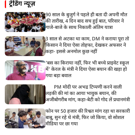
ट्रेंडिंग न्यूज़
असम बाढ़: 13 जिलों में 15 लाख से ज्यादा लोग प्रभावित, मृतकों
की संख्या 98 तक पहुंची
90 साल के बुजुर्ग ने पहले ही बता दी अपनी मौत
10:21 AM
की तारीख, 4 दिन बाद सच हुई बात, परिवार ने
हिमाचल के चंबा में बड़ा सड़क हादसा, 7 यात्रियों की मौत; 11
गाजे-बाजे के साथ निकाली अंतिम यात्रा
घायल
3 साल से अटका था काम, DM ने कराया पूरा तो
किसान ने दिया ऐसा तोहफा, देखकर अफसर ने
कहा- इससे अनमोल कुछ नहीं
'बस का किराया नहीं, फिर भी बच्चे प्राइवेट स्कूल
में' केरल के मंत्री ने दिया ऐसा बयान की खड़ा हो
गया बड़ा बवाल
PM मोदी पर अभद्र टिप्पणी करने वाली
लड़की की मां का आया भावुक बयान, की
अजीबोगरीब मांग, कहा-बेटी को गोद लें प्रधानमंत्री
फोन पर 50 हजार की रिश्वत मांग रहा था सरकारी
बाबू, सुन रहे थे मंत्री, फिर जो किया, वो सोशल
मीडिया पर छा गया