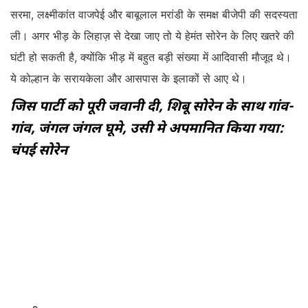
सरमा, लक्ष्मीकांत वाजपेई और बाबूलाल मरांडी के समक्ष बीजेपी की सदस्यता
ली। अगर भीड़ के लिहाज़ से देखा जाए तो ये हेमंत सोरेन के लिए खतरे की
घंटी हो सकती है, क्योंकि भीड़ में बहुत बड़ी संख्या में आदिवासी मौजूद थे।
ये कोल्हान के सरायकेला और आसपास के इलाकों से आए थे।
जिस पार्टी को पूरी जवानी दी, शिबू सोरेन के साथ गांव-
गांव, जंगल जंगल घूमे, उसी मे अपमानित किया गया:
चंपई सोरेन
चंपई सोरेन ने कहा कि हम लोगों ने आदिवासियों के लिए संघर्ष किया था।
गुरुजी के साथ जंगलों में खूब घूमे हैं। आदिवासियों के गांव- गांव को जानता
हूं। कभी इसकी परवाह नहीं की कि पत्नी कैसे रहती है, पता नहीं चला कि
बच्चे कब बड़े हो गए? जेल गए, मार खाया, लेकिन कभी सिद्धांतों से समझौता
नहीं किया। उसी पार्टी में अपमानित किया गया। हेमन्त सोरेन जनता के
सामने कहते हैं कि मुझे पिता की तरह सम्मान देते हैं, लेकिन फिर