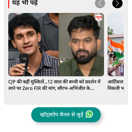
यह भी पढ़ें
न्यूज
CJP की बढ़ीं मुश्किलें...12 साल की बच्ची को प्रदर्शन में
आर्टिकल 370 ह
लाने पर Zero FIR की मांग, सौरभ-अभिजीत के
निकली भव्य ति
खिलाफ POCSO एक्ट में शिकायत!
मुफ्ती ने दिया
व्हॉट्सऐप चैनल से जुड़ें