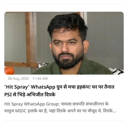
08 Aug, 2026
11:46 AM
‘Hit Spray’ WhatsApp ग्रुप से मचा हड़कंप! घर पर तैनात
PSI से भिड़े अभिजीत दिपके
Hit Spray WhatsApp Group: मामला छत्रपति संभाजीनगर के
वालुज MIDC इलाके का है, जहां दिपके अपने घर पर मौजूद थे. दिपके
का आरोप है कि सुरक्षा के लिए तैनात PSI उनसे मिलने आने वाले लोगों
को रोक रहे थे और उनके साथ ठीक तरीके से पेश नहीं आ रहे थे. इसी बात