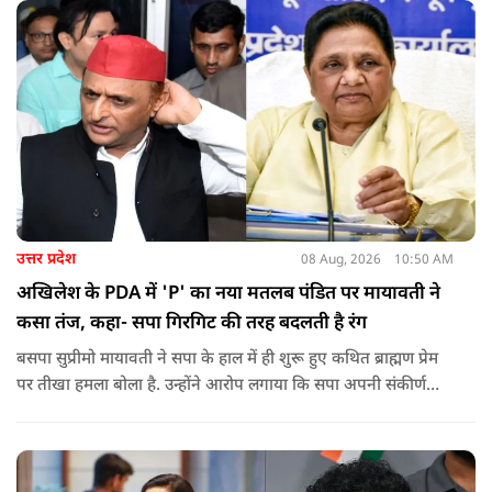
को लेकर दिपके की पुलिस अधिकारी से तीखी बहस हो गई.
उत्तर प्रदेश
08 Aug, 2026
10:50 AM
अखिलेश के PDA में 'P' का नया मतलब पंडित पर मायावती ने
कसा तंज, कहा- सपा गिरगिट की तरह बदलती है रंग
बसपा सुप्रीमो मायावती ने सपा के हाल में ही शुरू हुए कथित ब्राह्मण प्रेम
पर तीखा हमला बोला है. उन्होंने आरोप लगाया कि सपा अपनी संकीर्ण
जातिवादी राजनीति और चुनावी स्वार्थ के चलते समय-समय पर अपना
राजनीतिक रंग बदलती रही है.