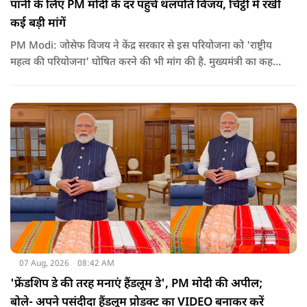
पानी के लिए PM मोदी के दर पहुंचे थलपति विजय, चिट्ठी में रखीं
कई बड़ी मांगें
PM Modi: जोसेफ विजय ने केंद्र सरकार से इस परियोजना को 'राष्ट्रीय
महत्व की परियोजना' घोषित करने की भी मांग की है. मुख्यमंत्री का कहना
है कि अगर इस योजना पर तेजी से काम शुरू होता है, त न केवल
तमिलनाडु बल्कि दक्षिण भारत के कई राज्यों में पीने के पानी और सिंचाई
की समस्या को काफी हद तक कम किया जा सकता है.
07 Aug, 2026
08:42 AM
'फ्रेंडशिप डे की तरह मनाएं हैंडलूम डे', PM मोदी की अपील;
बोले- अपने पसंदीदा हैंडलूम प्रोडक्ट का VIDEO बनाकर करें