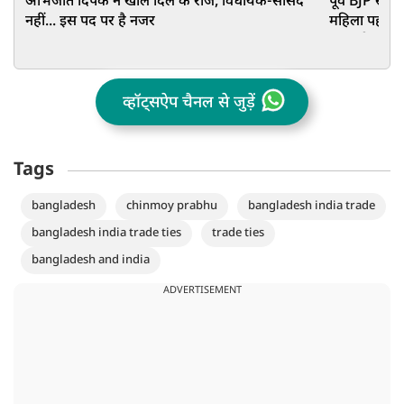
अभिजीत दिपके ने खोले दिल के राज, विधायक-सांसद
पूर्व BJP सां
नहीं... इस पद पर है नजर
महिला पहलवान
हुए बड़ी
व्हॉट्सऐप चैनल से जुड़ें
Tags
bangladesh
chinmoy prabhu
bangladesh india trade
bangladesh india trade ties
trade ties
bangladesh and india
ADVERTISEMENT