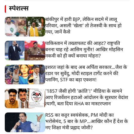
स्पेशल्स
बांकीपुर में हारी BJP, लेकिन सदमे में लालू
परिवार, असली ‘खेला’ तो तेजस्वी के साथ हो
गया, जानें कैसे
पाकिस्तान में तख्तापलट की आहट? राष्ट्रपति
बनना चाह रहे आसिम मुनीर! आखिर मोहसिन
नकवी को ही क्यों बनाया मोहरा?
इशरत जहां के बाद अब अर्पिता सरकार...जैश के
रडार पर सुवेंदु, मोदी स्टाइल टार्गेट करने की
प्लानिंग, STF का बड़ा एक्शन!
'1857 जैसी होगी 'क्रांति'!' मीडिया के सामने
आए रिजर्वेशन हटाओ आंदोलन के सूत्रधार वेदांश
त्यागी, बता दिया RHA का मास्टरप्लान
RSS का कट्टर स्वयंसेवक, PM मोदी का
भरोसेमंद, 5 बार के MP...आखिर कौन हैं देश के
नए शिक्षा मंत्री प्रह्लाद जोशी?