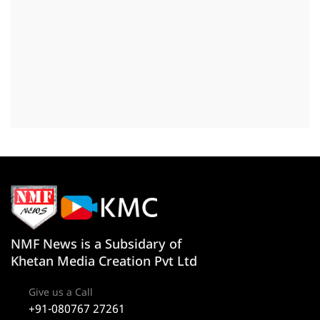
NMF News is a Subsidary of
Khetan Media Creation Pvt Ltd
Give us a Call
+91-080767 27261