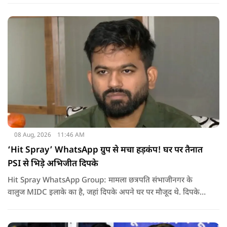
08 Aug, 2026
11:46 AM
‘Hit Spray’ WhatsApp ग्रुप से मचा हड़कंप! घर पर तैनात
PSI से भिड़े अभिजीत दिपके
Hit Spray WhatsApp Group: मामला छत्रपति संभाजीनगर के
वालुज MIDC इलाके का है, जहां दिपके अपने घर पर मौजूद थे. दिपके
का आरोप है कि सुरक्षा के लिए तैनात PSI उनसे मिलने आने वाले लोगों
को रोक रहे थे और उनके साथ ठीक तरीके से पेश नहीं आ रहे थे. इसी बात