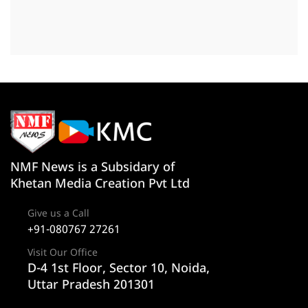
NMF News is a Subsidary of
Khetan Media Creation Pvt Ltd
Give us a Call
+91-080767 27261
Visit Our Office
D-4 1st Floor, Sector 10, Noida,
Uttar Pradesh 201301