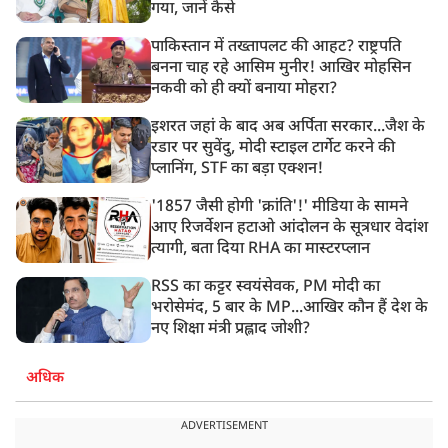
गया, जानें कैसे
पाकिस्तान में तख्तापलट की आहट? राष्ट्रपति
बनना चाह रहे आसिम मुनीर! आखिर मोहसिन
नकवी को ही क्यों बनाया मोहरा?
इशरत जहां के बाद अब अर्पिता सरकार...जैश के
रडार पर सुवेंदु, मोदी स्टाइल टार्गेट करने की
प्लानिंग, STF का बड़ा एक्शन!
'1857 जैसी होगी 'क्रांति'!' मीडिया के सामने
आए रिजर्वेशन हटाओ आंदोलन के सूत्रधार वेदांश
त्यागी, बता दिया RHA का मास्टरप्लान
RSS का कट्टर स्वयंसेवक, PM मोदी का
भरोसेमंद, 5 बार के MP...आखिर कौन हैं देश के
नए शिक्षा मंत्री प्रह्लाद जोशी?
अधिक
ADVERTISEMENT