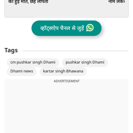
की हुई मौत, छह लापता
नाम लेकर की 
व्हॉट्सऐप चैनल से जुड़ें
Tags
cm pushkar singh Dhami
pushkar singh Dhami
Dhami news
kartar singh Bhawana
ADVERTISEMENT