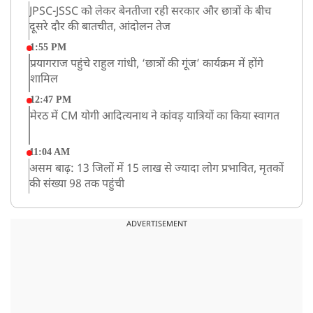
JPSC-JSSC को लेकर बेनतीजा रही सरकार और छात्रों के बीच
दूसरे दौर की बातचीत, आंदोलन तेज
1:55 PM
प्रयागराज पहुंचे राहुल गांधी, ‘छात्रों की गूंज’ कार्यक्रम में होंगे
शामिल
12:47 PM
मेरठ में CM योगी आदित्यनाथ ने कांवड़ यात्रियों का किया स्वागत
11:04 AM
असम बाढ़: 13 जिलों में 15 लाख से ज्यादा लोग प्रभावित, मृतकों
की संख्या 98 तक पहुंची
10:21 AM
हिमाचल के चंबा में बड़ा सड़क हादसा, 7 यात्रियों की मौत; 11
ADVERTISEMENT
घायल
9:23 AM
सलमान खान के घर के बाहर ड्यूटी पर तैनात पुलिसकर्मी की मौत,
अचानक बिगड़ी थी तबीयत
8:23 AM