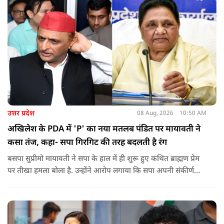
को लेकर दिपके की पुलिस अधिकारी से तीखी बहस हो गई.
उत्तर प्रदेश
08 Aug, 2026
10:50 AM
अखिलेश के PDA में 'P' का नया मतलब पंडित पर मायावती ने
कसा तंज, कहा- सपा गिरगिट की तरह बदलती है रंग
बसपा सुप्रीमो मायावती ने सपा के हाल में ही शुरू हुए कथित ब्राह्मण प्रेम
पर तीखा हमला बोला है. उन्होंने आरोप लगाया कि सपा अपनी संकीर्ण
जातिवादी राजनीति और चुनावी स्वार्थ के चलते समय-समय पर अपना
राजनीतिक रंग बदलती रही है.