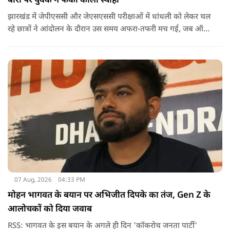
बोरा पर युवक ने फेंकी काली स्याही
झारखंड में जेपीएससी और जेएसएससी परीक्षाओं में धांधली को लेकर चल
रहे छात्रों ने आंदोलन के दौरान उस समय अफरा-तफरी मच गई, जब ऑल
इंडिया स्टूडेंट्स एसोसिएशन की राष्ट्रीय अध्यक्ष नेहा बोरा पर एक युवक ने
अचानक काली स्याही फेंक दी.
07 Aug, 2026
04:33 PM
मोहन भागवत के बयान पर अभिजीत दिपके का तंज, Gen Z के
आलोचकों को दिया जवाब
RSS: भागवत के इस बयान के अगले ही दिन 'कॉकरोच जनता पार्टी'