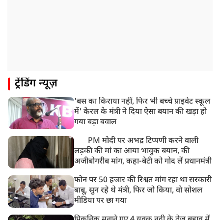
देश के कई हिस्सों में भारी बारिश के आसार, मौसम विभाग ने
जारी किया अलर्ट
8:20 AM
भारत समेत 5 देशों पर 100% टैरिफ
8:19 AM
ट्रेंडिंग न्यूज़
PM मोदी आज IIT दिल्ली के दीक्षांत समारोह में शामिल होंगे
'बस का किराया नहीं, फिर भी बच्चे प्राइवेट स्कूल
में' केरल के मंत्री ने दिया ऐसा बयान की खड़ा हो
गया बड़ा बवाल
PM मोदी पर अभद्र टिप्पणी करने वाली
लड़की की मां का आया भावुक बयान, की
अजीबोगरीब मांग, कहा-बेटी को गोद लें प्रधानमंत्री
फोन पर 50 हजार की रिश्वत मांग रहा था सरकारी
बाबू, सुन रहे थे मंत्री, फिर जो किया, वो सोशल
मीडिया पर छा गया
पिकनिक मनाने गए 4 युवक नदी के तेज़ बहाव में