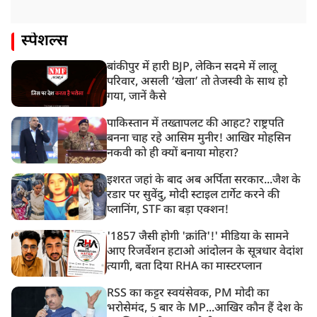
स्पेशल्स
बांकीपुर में हारी BJP, लेकिन सदमे में लालू
परिवार, असली ‘खेला’ तो तेजस्वी के साथ हो
गया, जानें कैसे
पाकिस्तान में तख्तापलट की आहट? राष्ट्रपति
बनना चाह रहे आसिम मुनीर! आखिर मोहसिन
नकवी को ही क्यों बनाया मोहरा?
इशरत जहां के बाद अब अर्पिता सरकार...जैश के
रडार पर सुवेंदु, मोदी स्टाइल टार्गेट करने की
प्लानिंग, STF का बड़ा एक्शन!
'1857 जैसी होगी 'क्रांति'!' मीडिया के सामने
आए रिजर्वेशन हटाओ आंदोलन के सूत्रधार वेदांश
त्यागी, बता दिया RHA का मास्टरप्लान
RSS का कट्टर स्वयंसेवक, PM मोदी का
भरोसेमंद, 5 बार के MP...आखिर कौन हैं देश के