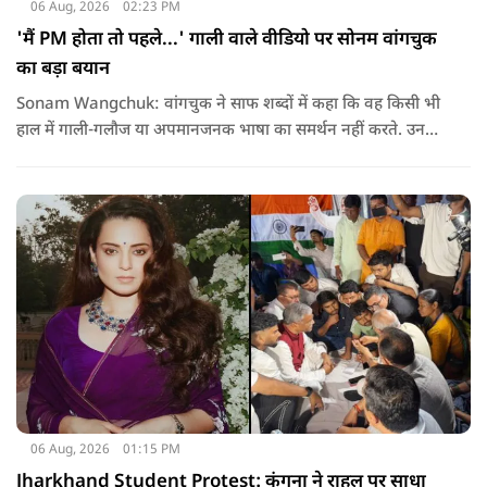
06 Aug, 2026
02:23 PM
'मैं PM होता तो पहले...' गाली वाले वीडियो पर सोनम वांगचुक
का बड़ा बयान
Sonam Wangchuk: वांगचुक ने साफ शब्दों में कहा कि वह किसी भी
हाल में गाली-गलौज या अपमानजनक भाषा का समर्थन नहीं करते. उनका
मानना है कि लोकतंत्र में अपनी बात रखने का अधिकार सभी को है,
लेकिन अपनी बात सम्मानजनक तरीके से कही जानी चाहिए.
06 Aug, 2026
01:15 PM
Jharkhand Student Protest: कंगना ने राहुल पर साधा