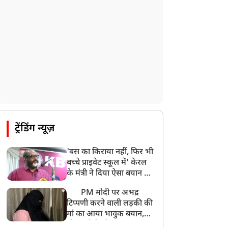
पाकिस्तान के कब्जे वाले जम्मू और कश्मीर
(PoJK) में हिंसा को लेकर ब्रिटेन में प्रदर्शन
8:50 AM
बसपा के इकलौते विधायक उमाशंकर सिंह का देर
रात निधन, आज बलिया में होगा अंतिम संस्कार
8:24 AM
मोहन भगवत मुंबई में Gen-Z और Gen
Alpha से करेंगे बातचीत
ट्रेंडिंग न्यूज़
'बस का किराया नहीं, फिर भी
बच्चे प्राइवेट स्कूल में' केरल
के मंत्री ने दिया ऐसा बयान की
खड़ा हो गया बड़ा बवाल
PM मोदी पर अभद्र
टिप्पणी करने वाली लड़की की
मां का आया भावुक बयान,
की अजीबोगरीब मांग, कहा-