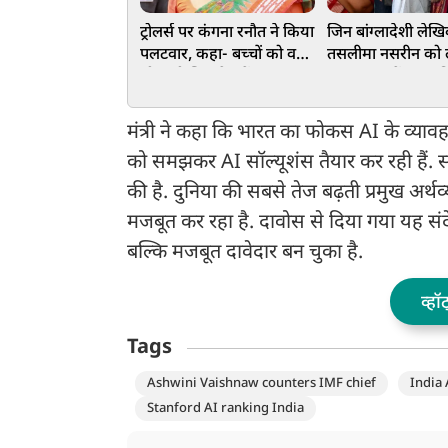
ट्रोलर्स पर कंगना रनौत ने किया
जिन बांग्लादेशी लेख
पलटवार, कहा- बच्चों को वही
तसलीमा नसरीन को ल
सीख दी जिससे हमें सफलता
ममता राज में राज्य 
मिली
दिया, उनकी शंख बज
बंगाल वापसी
मंत्री ने कहा कि भारत का फोकस AI के व्यावह
को समझकर AI सॉल्यूशंस तैयार कर रही हैं. सर
की है. दुनिया की सबसे तेज बढ़ती प्रमुख अर
मजबूत कर रहा है. दावोस से दिया गया यह संदे
बल्कि मजबूत दावेदार बन चुका है.
व्हॉ
Tags
Ashwini Vaishnaw counters IMF chief
India
Stanford AI ranking India