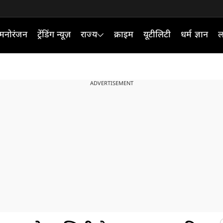
मनोरंजन
ट्रेंडिंग न्यूज़
राज्य
क्राइम
यूटीलिटी
धर्म ज्ञान
ल
ADVERTISEMENT