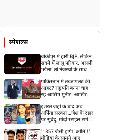
भिजीत दिपके ने खोले दिल
फेसबुक, एक्स समेत इन
े राज, विधायक-सांसद
सोशल मीडिया कंपनियों को
हीं... इस पद पर है नजर
संसदीय समिति ने किया तलब,
जानें वजह
स्पेशल्स
बांकीपुर में हारी BJP, लेकिन
सदमे में लालू परिवार, असली
‘खेला’ तो तेजस्वी के साथ हो
गया, जानें कैसे
पाकिस्तान में तख्तापलट की
आहट? राष्ट्रपति बनना चाह
रहे आसिम मुनीर! आखिर
मोहसिन नकवी को ही क्यों
इशरत जहां के बाद अब
बनाया मोहरा?
अर्पिता सरकार...जैश के रडार
पर सुवेंदु, मोदी स्टाइल टार्गेट
करने की प्लानिंग, STF का
'1857 जैसी होगी 'क्रांति'!'
बड़ा एक्शन!
मीडिया के सामने आए