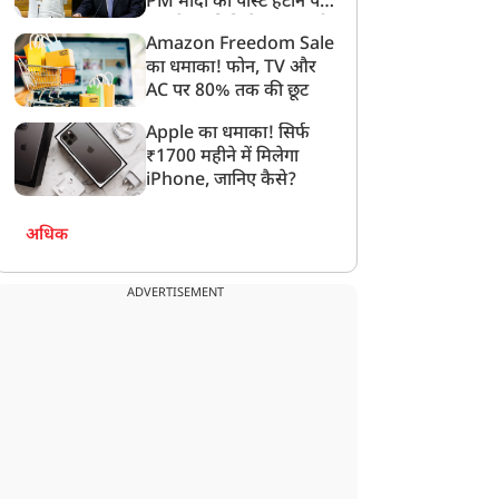
PM मोदी की पोस्ट हटाने पर
संसदीय समिति ने Meta को
Amazon Freedom Sale
लगाई फटकार
का धमाका! फोन, TV और
AC पर 80% तक की छूट
Apple का धमाका! सिर्फ
₹1700 महीने में मिलेगा
iPhone, जानिए कैसे?
अधिक
ADVERTISEMENT
न्यूज
न्यूज