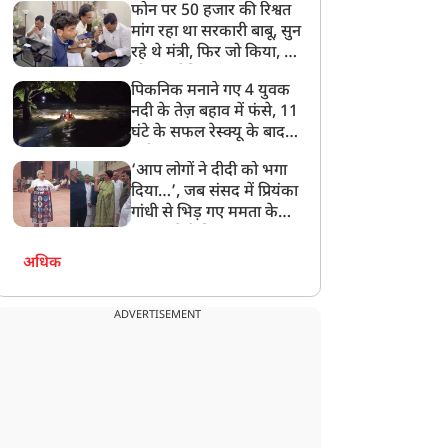
फोन पर 50 हजार की रिश्वत
बेटी को गोद लें प्रधानमंत्री
मांग रहा था सरकारी बाबू, सुन
रहे थे मंत्री, फिर जो किया, वो
सोशल मीडिया पर छा गया
पिकनिक मनाने गए 4 युवक
नदी के तेज़ बहाव में फंसे, 11
घंटे के सफल रेस्क्यू के बाद
बची जान
‘आप लोगों ने दीदी को भगा
दिया…’, जब संसद में प्रियंका
गांधी से भिड़ गए ममता के
सांसद, देखें दिलचस्प Video
अधिक
ADVERTISEMENT