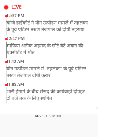
LIVE
12:57 PM
बॉम्बे हाईकोर्ट ने यौन उत्पीड़न मामले में तहलका
के पूर्व एडिटर तरुण तेजपाल को दोषी ठहराया
12:47 PM
माफिया अतीक अहमद के छोटे बेटे अबान की
एक्सीडेंट में मौत
11:12 AM
यौन उत्पीड़न मामले में 'तहलका' के पूर्व एडिटर
तरुण तेजपाल दोषी करार
11:05 AM
भारी हंगामे के बीच संसद की कार्यवाही दोपहर
दो बजे तक के लिए स्थगित
9:38 AM
झारखंड: JPSC परीक्षा धांधली मामले में और
ADVERTISEMENT
पांच लोग गिरफ्तार, अबतक 19 अरेस्ट
8:55 AM