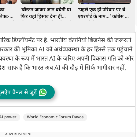
िका
'बॉस्टन जाकर जान बचेगी या
‘पहले एक ही परिवार पर थे
अ
ेफ्ट-
फिर यहां हिसाब देना ही
एयरपोर्ट के नाम…’ कांग्रेस पर
क
निकाला दे
होगा...', दिल्ली पुलिस के पूर्व
PM मोदी का बड़ा वार, आंध्र
न
ाकर हुई
ACP का CJP-दिपके को
प्रदेश को दी बड़ी सौगात
अल्टीमेटम
ारिक डिप्लॉयमेंट पर है. भारतीय कंपनियां बिजनेस की जरूरतों
कार की भूमिका AI को अर्थव्यवस्था के हर हिस्से तक पहुंचाने
्थव्यवस्था के रूप में भारत AI के जरिए अपनी विकास गति को और
श साफ है कि भारत अब AI की दौड़ में सिर्फ भागीदार नहीं,
ट्सऐप चैनल से जुड़ें
 AI power
World Economic Forum Davos
ADVERTISEMENT