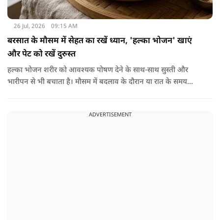
26 Jul, 2026
09:15 AM
बरसात के मौसम में सेहत का रखें ध्यान, 'हल्का भोजन' खाएं
और पेट को रखें दुरुस्त
हल्का भोजन शरीर को आवश्यक पोषण देने के साथ-साथ सुस्ती और
भारीपन से भी बचाता है। मौसम में बदलाव के दौरान या रात के समय
हल्का भोजन करने से नींद बेहतर आती है और वजन नियंत्रित रखने में भी
मदद मिलती है। आधुनिक विज्ञान के अनुसार भी कमजोर पाचन की स्थिति
ADVERTISEMENT
में हल्का भोजन मेटाबॉलिज्म के लिए भी बेहतर होता है।