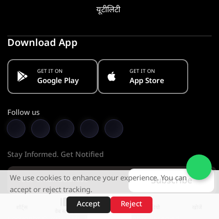
यूटीलिटी
Download App
GET IT ON
GET IT ON
Google Play
App Store
Follow us
Stay Informed. Get Notified
We use cookies to enhance your experience. You can
Subscribe
accept or reject tracking.
Accept
Reject
शॉर्ट्स
होम
वीडियो
खोजें
वेब स्टोरीज़