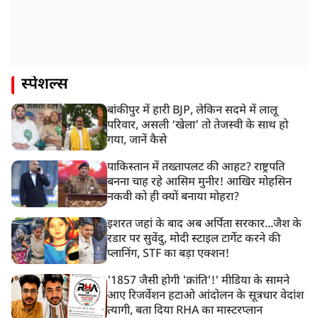
स्पेशल्स
बांकीपुर में हारी BJP, लेकिन सदमे में लालू
परिवार, असली ‘खेला’ तो तेजस्वी के साथ हो
गया, जानें कैसे
पाकिस्तान में तख्तापलट की आहट? राष्ट्रपति
बनना चाह रहे आसिम मुनीर! आखिर मोहसिन
नकवी को ही क्यों बनाया मोहरा?
इशरत जहां के बाद अब अर्पिता सरकार...जैश के
रडार पर सुवेंदु, मोदी स्टाइल टार्गेट करने की
प्लानिंग, STF का बड़ा एक्शन!
'1857 जैसी होगी 'क्रांति'!' मीडिया के सामने
आए रिजर्वेशन हटाओ आंदोलन के सूत्रधार वेदांश
त्यागी, बता दिया RHA का मास्टरप्लान