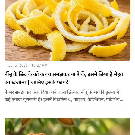
30 Jul, 2026
10:27 AM
नींबू के छिलके को कचरा समझकर ना फेकें, इसमें छिपा है सेहत
का खजाना | जानिए इसके फायदे
बेकार समझ कर फेंक दिया जाने वाला छिलका नींबू के रस की तुलना में
कई ज़्यादा गुणकारी है। इसमें विटामिन C, फाइबर, कैल्शियम, पोटैशियम
और शक्तिशाली एंटीऑक्सीडेंट्स मौजूद होते हैं। पोषक तत्वों से भरपूर इन
छिलकों को पानी में उबालकर या रात भर भिगोकर अगर इसका पानी पिया
जाए तो ये आपकी सेहत के लिए किसी संजीवनी की तरह काम करता है।
आइए जानते नींबू के छिलके के फायदे।