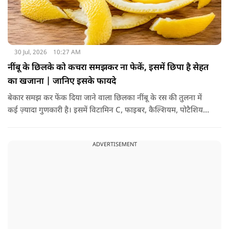
30 Jul, 2026
10:27 AM
नींबू के छिलके को कचरा समझकर ना फेकें, इसमें छिपा है सेहत
का खजाना | जानिए इसके फायदे
बेकार समझ कर फेंक दिया जाने वाला छिलका नींबू के रस की तुलना में
कई ज़्यादा गुणकारी है। इसमें विटामिन C, फाइबर, कैल्शियम, पोटैशियम
और शक्तिशाली एंटीऑक्सीडेंट्स मौजूद होते हैं। पोषक तत्वों से भरपूर इन
छिलकों को पानी में उबालकर या रात भर भिगोकर अगर इसका पानी पिया
ADVERTISEMENT
जाए तो ये आपकी सेहत के लिए किसी संजीवनी की तरह काम करता है।
आइए जानते नींबू के छिलके के फायदे।