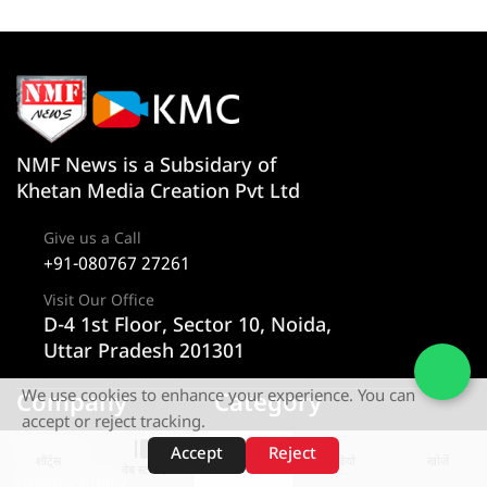
NMF News is a Subsidary of
Khetan Media Creation Pvt Ltd
Give us a Call
+91-080767 27261
Visit Our Office
D-4 1st Floor, Sector 10, Noida,
Uttar Pradesh 201301
We use cookies to enhance your experience. You can
Company
Category
accept or reject tracking.
About us
न्यूज
Accept
Reject
शॉर्ट्स
होम
वीडियो
खोजें
वेब स्टोरीज़
Privacy Policy
राज्य