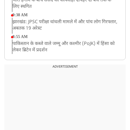
भारी हंगामे के बीच संसद की कार्यवाही दोपहर दो बजे तक के
लिए स्थगित
9:38 AM
झारखंड: JPSC परीक्षा धांधली मामले में और पांच लोग गिरफ्तार,
अबतक 19 अरेस्ट
8:55 AM
पाकिस्तान के कब्जे वाले जम्मू और कश्मीर (PoJK) में हिंसा को
लेकर ब्रिटेन में प्रदर्शन
8:50 AM
बसपा के इकलौते विधायक उमाशंकर सिंह का देर रात निधन,
ADVERTISEMENT
आज बलिया में होगा अंतिम संस्कार
8:24 AM
मोहन भगवत मुंबई में Gen-Z और Gen Alpha से करेंगे
बातचीत