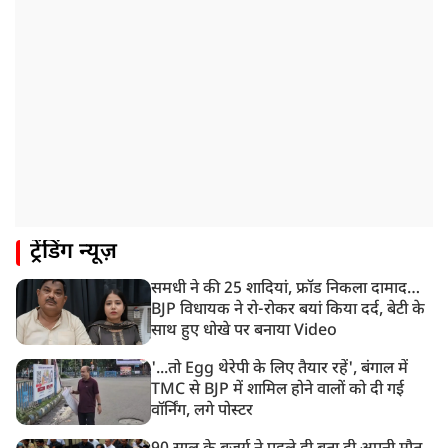
10:42 AM
NIA ने मलप्पुरम विस्फोटक केस में मुख्य साजिशकर्ता को
गिरफ्तार किया
8:26 AM
PM मोदी को आया अमेरिकी उपराष्ट्रपति जेडी वेंस का फोन,
रणनीतिक मुद्दों पर हुई बात
8:23 AM
रांची: छात्रों और झारखंड सरकार के बीच आज होगी तीसरे दौर
की बातचीत
8:22 AM
ट्रेंडिंग न्यूज़
देशभर में आज से 'हर घर तिरंगा' अभियान, सीएम योगी लखनऊ
में करेंगे यात्रा का शुभारंभ
समधी ने की 25 शादियां, फ्रॉड निकला दामाद…
8:21 AM
BJP विधायक ने रो-रोकर बयां किया दर्द, बेटी के
गाज़ियाबाद में मुठभेड़, 3 ड्रग तस्कर गिरफ्तार, 21 किलो गांजा
साथ हुए धोखे पर बनाया Video
बरामद
'...तो Egg थेरेपी के लिए तैयार रहें', बंगाल में
TMC से BJP में शामिल होने वालों को दी गई
वॉर्निंग, लगे पोस्टर