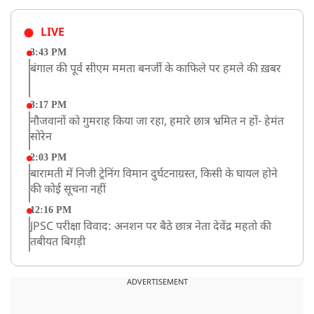
LIVE
3:43 PM
बंगाल की पूर्व सीएम ममता बनर्जी के काफिले पर हमले की ख़बर
3:17 PM
नौजवानों को गुमराह किया जा रहा, हमारे छात्र भ्रमित न हों- हेमंत
सोरेन
2:03 PM
बारामती में निजी ट्रेनिंग विमान दुर्घटनाग्रस्त, किसी के घायल होने
की कोई सूचना नहीं
12:16 PM
JPSC परीक्षा विवाद: अनशन पर बैठे छात्र नेता देवेंद्र महतो की
तबीयत बिगड़ी
10:44 AM
रांचीः छात्रों के समर्थन में विधायक जयराम महतो ने शुरू किया
ADVERTISEMENT
निर्जला उपवास