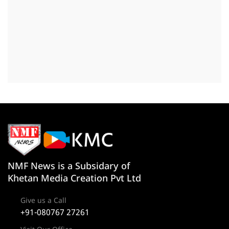
NMF News is a Subsidary of
Khetan Media Creation Pvt Ltd
Give us a Call
+91-080767 27261