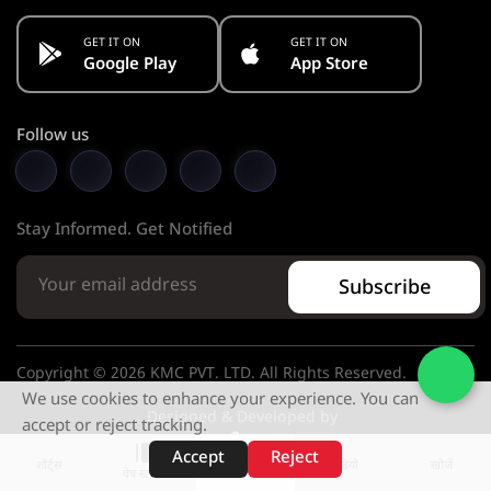
GET IT ON
GET IT ON
Google Play
App Store
Follow us
Stay Informed. Get Notified
Subscribe
Copyright © 2026 KMC PVT. LTD. All Rights Reserved.
We use cookies to enhance your experience. You can
Designed & Developed by
accept or reject tracking.
Accept
Reject
शॉर्ट्स
होम
वीडियो
खोजें
वेब स्टोरीज़