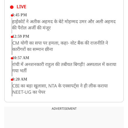
LIVE
3:45 PM
हाईकोर्ट ने अतीक अहमद के बेटे मोहम्मद उमर और अली अहमद
की पैरोल अर्जी की मंजूर
12:59 PM
CM योगी का सपा पर हमला, कहा- वोट बैंक की राजनीति ने
कारीगरों का सम्मान छीना
10:57 AM
रांची में अनशनकारी राहुल की तबीयत बिगड़ी! अस्पताल में कराया
गया भर्ती
9:20 AM
CBI का बड़ा खुलासा, NTA के एक्सपर्ट्स ने ही लीक कराया
NEET-UG का पेपर
8:19 AM
उत्तराखंड: हरिद्वार में गंगा उफान पर, जलस्तर में बढ़ोतरी
ADVERTISEMENT
8:18 AM