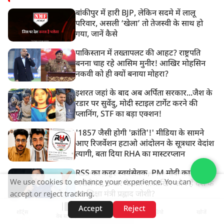
बांकीपुर में हारी BJP, लेकिन सदमे में लालू
परिवार, असली ‘खेला’ तो तेजस्वी के साथ हो
गया, जानें कैसे
पाकिस्तान में तख्तापलट की आहट? राष्ट्रपति
बनना चाह रहे आसिम मुनीर! आखिर मोहसिन
नकवी को ही क्यों बनाया मोहरा?
इशरत जहां के बाद अब अर्पिता सरकार...जैश के
रडार पर सुवेंदु, मोदी स्टाइल टार्गेट करने की
प्लानिंग, STF का बड़ा एक्शन!
'1857 जैसी होगी 'क्रांति'!' मीडिया के सामने
आए रिजर्वेशन हटाओ आंदोलन के सूत्रधार वेदांश
त्यागी, बता दिया RHA का मास्टरप्लान
RSS का कट्टर स्वयंसेवक, PM मोदी का
We use cookies to enhance your experience. You can
भरोसेमंद, 5 बार के MP...आखिर कौन हैं देश के
नए शिक्षा मंत्री प्रह्लाद जोशी?
accept or reject tracking.
Accept
Reject
शॉर्ट्स
होम
वीडियो
खोजें
वेब स्टोरीज़
अधिक