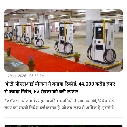
दावा है कि एथेनॉल ब्लेंडिंग के कारण लोगों को हर लीटर पेट्रोल पर करीब
30 रुपये तक की बचत हुई.
29 Jul, 2026
03:52 PM
ऑटो-पीएलआई योजना ने बनाया रिकॉर्ड, 44,000 करोड़ रुपए
से ज्यादा निवेश; EV सेक्टर को बड़ी रफ्तार
EV Cars: योजना के तहत चयनित कंपनियों ने अब तक 44,326 करोड़
रुपए का संचयी निवेश दर्ज कराया है, जो तय लक्ष्य से अधिक है. इससे देश
में उन्नत ऑटोमोबाइल तकनीक के निर्माण को गति मिली है.