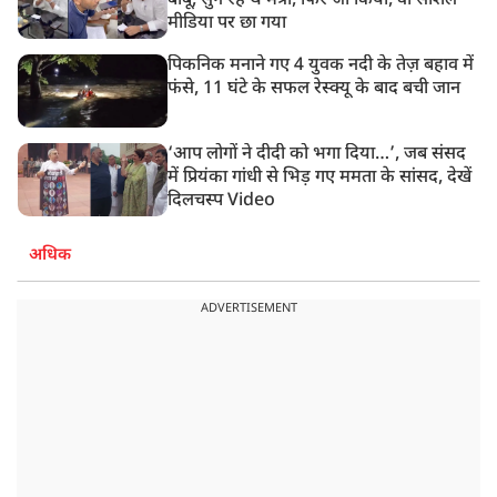
बाबू, सुन रहे थे मंत्री, फिर जो किया, वो सोशल
मीडिया पर छा गया
पिकनिक मनाने गए 4 युवक नदी के तेज़ बहाव में
फंसे, 11 घंटे के सफल रेस्क्यू के बाद बची जान
‘आप लोगों ने दीदी को भगा दिया…’, जब संसद
में प्रियंका गांधी से भिड़ गए ममता के सांसद, देखें
दिलचस्प Video
अधिक
ADVERTISEMENT