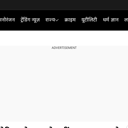
मनोरंजन
ट्रेंडिंग न्यूज़
राज्य
क्राइम
यूटीलिटी
धर्म ज्ञान
ल
ADVERTISEMENT