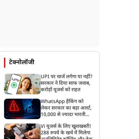
टेक्नोलॉजी
UPI पर चार्ज लगेगा या नहीं?
सरकार ने दिया साफ जवाब,
करोड़ों यूजर्स को राहत
WhatsApp हैकिंग को
लेकर सरकार का बड़ा अलर्ट,
10,000 से ज्यादा भारतीयों
को साइबर हमले से बचाया
Vi यूजर्स के लिए खुशखबरी!
गया
288 रुपये के खर्च में मिलेगा