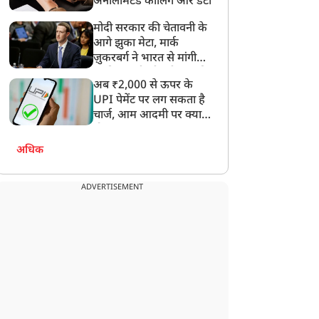
अनलिमिटेड कॉलिंग और डेटा
मोदी सरकार की चेतावनी के
आगे झुका मेटा, मार्क
ज़ुकरबर्ग ने भारत से मांगी
माफ़ी, गलती भी स्वीकार की
अब ₹2,000 से ऊपर के
UPI पेमेंट पर लग सकता है
चार्ज, आम आदमी पर क्या
होगा असर?
अधिक
ADVERTISEMENT
दुनिया
दुनिया
जरायल ने लेबनान में मचाई
'समझौते का ये आखिरी