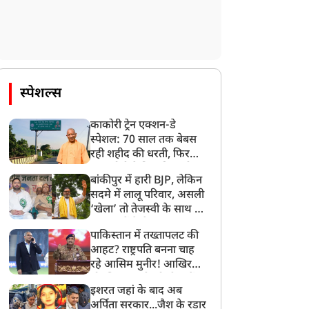
बाही, शहरों के साथ गांव भी
मौका', नहीं माना ईरान तो क्या
ने निशाना, हिजबुल्लाह के
करेगा अमेरिका? ट्रंप की बड़ी
मले का ड्रोन अटैक से जवाब
चेतावनी
स्पेशल्स
काकोरी ट्रेन एक्शन-डे
स्पेशल: 70 साल तक बेबस
रही शहीद की धरती, फिर
CM योगी ने मिटा दिया तीन
बांकीपुर में हारी BJP, लेकिन
पीढ़ियों का दर्द
सदमे में लालू परिवार, असली
‘खेला’ तो तेजस्वी के साथ हो
गया, जानें कैसे
पाकिस्तान में तख्तापलट की
आहट? राष्ट्रपति बनना चाह
रहे आसिम मुनीर! आखिर
मोहसिन नकवी को ही क्यों
इशरत जहां के बाद अब
बनाया मोहरा?
अर्पिता सरकार...जैश के रडार