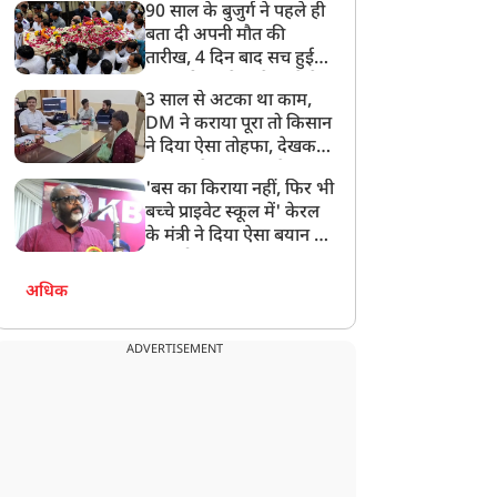
90 साल के बुजुर्ग ने पहले ही
बता दी अपनी मौत की
तारीख, 4 दिन बाद सच हुई
बात, परिवार ने गाजे-बाजे के
3 साल से अटका था काम,
साथ निकाली अंतिम यात्रा
DM ने कराया पूरा तो किसान
ने दिया ऐसा तोहफा, देखकर
अफसर ने कहा- इससे
'बस का किराया नहीं, फिर भी
अनमोल कुछ नहीं
बच्चे प्राइवेट स्कूल में' केरल
के मंत्री ने दिया ऐसा बयान की
खड़ा हो गया बड़ा बवाल
अधिक
ADVERTISEMENT