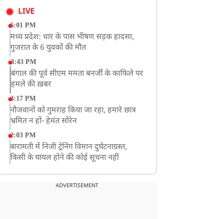
LIVE
6:01 PM
मध्य प्रदेश: धार के पास भीषण सड़क हादसा,
गुजरात के 6 युवकों की मौत
3:43 PM
बंगाल की पूर्व सीएम ममता बनर्जी के काफिले पर
हमले की ख़बर
3:17 PM
नौजवानों को गुमराह किया जा रहा, हमारे छात्र
भ्रमित न हों- हेमंत सोरेन
2:03 PM
बारामती में निजी ट्रेनिंग विमान दुर्घटनाग्रस्त,
किसी के घायल होने की कोई सूचना नहीं
12:16 PM
JPSC परीक्षा विवाद: अनशन पर बैठे छात्र नेता
ADVERTISEMENT
देवेंद्र महतो की तबीयत बिगड़ी
10:44 AM