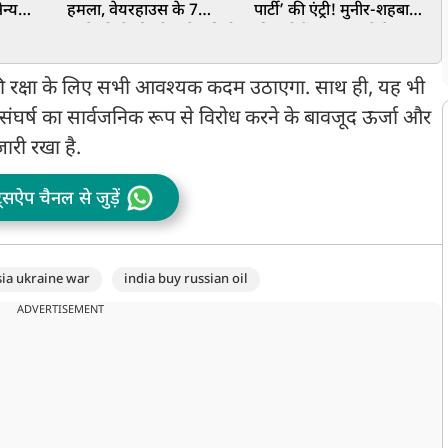
न्य
हमला, वेयरहाउस के 7
पार्टी’ की एंट्री! मुनीर-शहबाज
त
 दावा
कर्मचारियों की मौत; तेल डिपो
की बढ़ी टेंशन, युवाओं के इस
ब
में लगी आग
एजेंडे से मचेगा बवाल?
ह
षा की रक्षा के लिए सभी आवश्यक कदम उठाएगा. साथ ही, यह भी
 संघर्ष का सार्वजनिक रूप से विरोध करने के बावजूद ऊर्जा और
जारी रखा है.
ट्सऐप चैनल से जुड़ें
sia ukraine war
india buy russian oil
ADVERTISEMENT