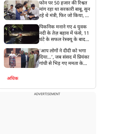
फोन पर 50 हजार की रिश्वत
बेटी को गोद लें प्रधानमंत्री
मांग रहा था सरकारी बाबू, सुन
रहे थे मंत्री, फिर जो किया, वो
सोशल मीडिया पर छा गया
पिकनिक मनाने गए 4 युवक
नदी के तेज़ बहाव में फंसे, 11
घंटे के सफल रेस्क्यू के बाद
बची जान
‘आप लोगों ने दीदी को भगा
दिया…’, जब संसद में प्रियंका
गांधी से भिड़ गए ममता के
सांसद, देखें दिलचस्प Video
अधिक
ADVERTISEMENT