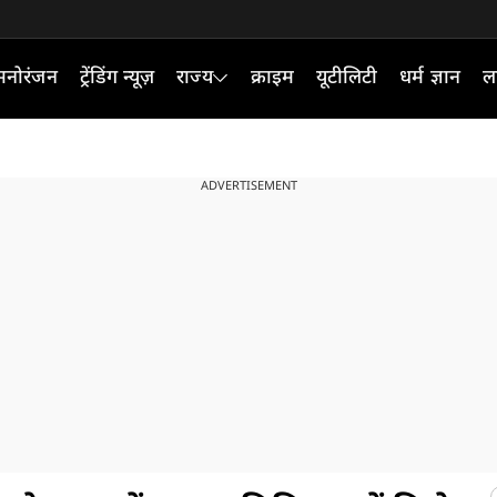
मनोरंजन
ट्रेंडिंग न्यूज़
राज्य
क्राइम
यूटीलिटी
धर्म ज्ञान
ल
ADVERTISEMENT