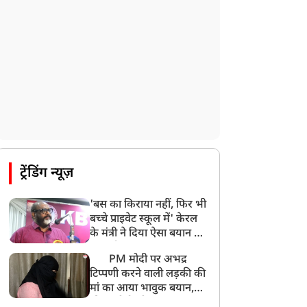
CBI का बड़ा खुलासा, NTA के एक्सपर्ट्स ने ही
लीक कराया NEET-UG का पेपर
8:19 AM
उत्तराखंड: हरिद्वार में गंगा उफान पर, जलस्तर में
बढ़ोतरी
8:18 AM
UP: लखनऊ में चलती कार में लगी आग, युवक
की जिंदा जलकर मौत
ट्रेंडिंग न्यूज़
'बस का किराया नहीं, फिर भी
बच्चे प्राइवेट स्कूल में' केरल
के मंत्री ने दिया ऐसा बयान की
खड़ा हो गया बड़ा बवाल
PM मोदी पर अभद्र
टिप्पणी करने वाली लड़की की
मां का आया भावुक बयान,
की अजीबोगरीब मांग, कहा-