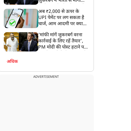
ज़ुकरबर्ग ने भारत से मांगी
माफ़ी, गलती भी स्वीकार की
अब ₹2,000 से ऊपर के
UPI पेमेंट पर लग सकता है
चार्ज, आम आदमी पर क्या
होगा असर?
‘मांफी मांगें जुकरबर्ग वरना
कार्रवाई के लिए रहें तैयार’,
PM मोदी की पोस्ट हटाने पर
संसदीय समिति ने Meta को
लगाई फटकार
अधिक
ADVERTISEMENT