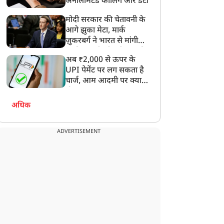
अनलिमिटेड कॉलिंग और डेटा
मोदी सरकार की चेतावनी के
आगे झुका मेटा, मार्क
ज़ुकरबर्ग ने भारत से मांगी
माफ़ी, गलती भी स्वीकार की
अब ₹2,000 से ऊपर के
UPI पेमेंट पर लग सकता है
चार्ज, आम आदमी पर क्या
होगा असर?
अधिक
ADVERTISEMENT