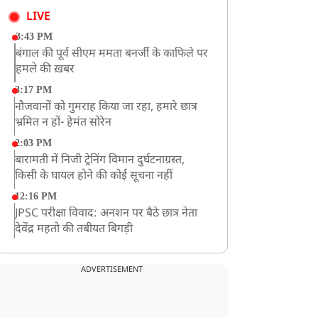
LIVE
3:43 PM
बंगाल की पूर्व सीएम ममता बनर्जी के काफिले पर
हमले की ख़बर
3:17 PM
नौजवानों को गुमराह किया जा रहा, हमारे छात्र
भ्रमित न हों- हेमंत सोरेन
2:03 PM
बारामती में निजी ट्रेनिंग विमान दुर्घटनाग्रस्त,
किसी के घायल होने की कोई सूचना नहीं
12:16 PM
JPSC परीक्षा विवाद: अनशन पर बैठे छात्र नेता
देवेंद्र महतो की तबीयत बिगड़ी
10:44 AM
रांचीः छात्रों के समर्थन में विधायक जयराम महतो
ADVERTISEMENT
ने शुरू किया निर्जला उपवास
10:42 AM