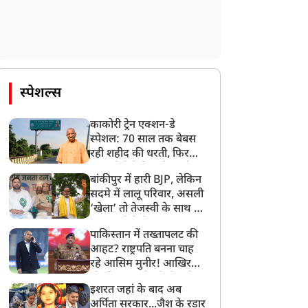
स्पेशल्स
काकोरी ट्रेन एक्शन-डे
स्पेशल: 70 साल तक बेबस
रही शहीद की धरती, फिर
CM योगी ने मिटा दिया तीन
बांकीपुर में हारी BJP, लेकिन
पीढ़ियों का दर्द
सदमे में लालू परिवार, असली
‘खेला’ तो तेजस्वी के साथ हो
गया, जानें कैसे
पाकिस्तान में तख्तापलट की
आहट? राष्ट्रपति बनना चाह
रहे आसिम मुनीर! आखिर
मोहसिन नकवी को ही क्यों
इशरत जहां के बाद अब
बनाया मोहरा?
ट्रेंडिंग न्यूज़
ट्रेंडिंग न्यूज़
अर्पिता सरकार...जैश के रडार