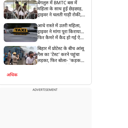
बेंगलुरु में BMTC बस में
दिल छू लेगा Video
महिला के साथ हुई छेड़छाड़,
ड्राइवर ने चलती गाड़ी रोकी,
गेट लॉक कर आरोपी का कर
आधे रास्ते में उतरी महिला,
दिया इलाज
ड्राइवर ने मांगा पूरा किराया...
फिर कैमरे में कैद हो गई ऐसी
बहस कि VIDEO हुआ
बिहार में प्रोटेस्ट के बीच आंसू
वायरल
गैस का 'टेस्ट' करने पहुंचा
लड़का, फिर बोला- 'कड़क
माल है Guys', वीडियो
वायरल
अधिक
ADVERTISEMENT