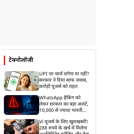
टेक्नोलॉजी
UPI पर चार्ज लगेगा या नहीं?
सरकार ने दिया साफ जवाब,
करोड़ों यूजर्स को राहत
WhatsApp हैकिंग को
लेकर सरकार का बड़ा अलर्ट,
10,000 से ज्यादा भारतीयों
को साइबर हमले से बचाया
Vi यूजर्स के लिए खुशखबरी!
गया
288 रुपये के खर्च में मिलेगा