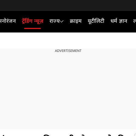
मनोरंजन
ट्रेंडिंग न्यूज़
राज्य
क्राइम
यूटीलिटी
धर्म ज्ञान
ल
ADVERTISEMENT