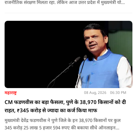
राजनीतिक संरक्षण मिलता रहा. लेकिन आज उत्तर प्रदेश में मुख्यमंत्री योगी
आदित्यनाथ के नेतृत्व में कानून का राज स्थापित है. 24 नवंबर 2024 की
घटना में सरकार ने यह संदेश स्पष्ट कर दिया कि चाहे कोई कितना भी बड़ा
नेता या सांसद क्यों न हो, यदि वह राज्य की शांति और सुरक्षा से खिलवाड़
करेगा, तो उसे बख्शा नहीं जाएगा.
महाराष्ट्र
08 Aug, 2026
06:30 PM
CM फडणवीस का बड़ा फैसला, पुणे के 38,970 किसानों को दी
राहत, ₹345 करोड़ से ज्यादा का कर्ज किया माफ
मुख्यमंत्री देवेंद्र फडणवीस ने पुणे जिले के इन 38,970 किसानों पर कुल
345 करोड़ 25 लाख 5 हजार 594 रुपए की बकाया सीधे ऑनलाइन
माध्यम से संबंधित बैंकों खातों में हस्तांतरित की गई.