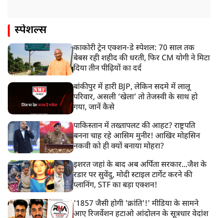
स्पेशल्स
काकोरी ट्रेन एक्शन-डे स्पेशल: 70 साल तक
बेबस रही शहीद की धरती, फिर CM योगी ने मिटा
दिया तीन पीढ़ियों का दर्द
बांकीपुर में हारी BJP, लेकिन सदमे में लालू
परिवार, असली ‘खेला’ तो तेजस्वी के साथ हो
गया, जानें कैसे
पाकिस्तान में तख्तापलट की आहट? राष्ट्रपति
बनना चाह रहे आसिम मुनीर! आखिर मोहसिन
नकवी को ही क्यों बनाया मोहरा?
इशरत जहां के बाद अब अर्पिता सरकार...जैश के
रडार पर सुवेंदु, मोदी स्टाइल टार्गेट करने की
प्लानिंग, STF का बड़ा एक्शन!
'1857 जैसी होगी 'क्रांति'!' मीडिया के सामने
आए रिजर्वेशन हटाओ आंदोलन के सूत्रधार वेदांश