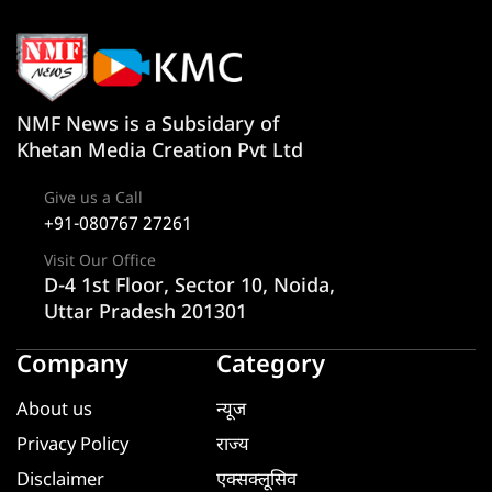
NMF News is a Subsidary of
Khetan Media Creation Pvt Ltd
Give us a Call
+91-080767 27261
Visit Our Office
D-4 1st Floor, Sector 10, Noida,
Uttar Pradesh 201301
Company
Category
About us
न्यूज
Privacy Policy
राज्य
Disclaimer
एक्सक्लूसिव