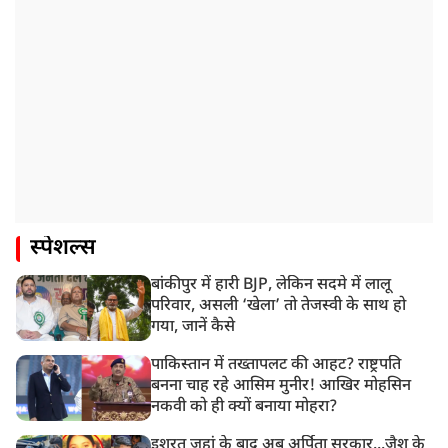
स्पेशल्स
बांकीपुर में हारी BJP, लेकिन सदमे में लालू
परिवार, असली ‘खेला’ तो तेजस्वी के साथ हो
गया, जानें कैसे
पाकिस्तान में तख्तापलट की आहट? राष्ट्रपति
बनना चाह रहे आसिम मुनीर! आखिर मोहसिन
नकवी को ही क्यों बनाया मोहरा?
इशरत जहां के बाद अब अर्पिता सरकार...जैश के