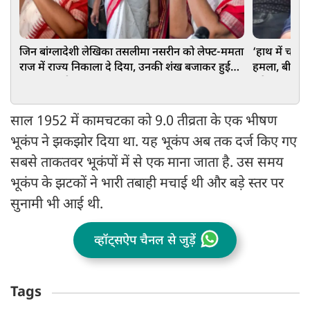
जिन बांग्लादेशी लेखिका तसलीमा नसरीन को लेफ्ट-ममता
‘हाथ में चाकू
राज में राज्य निकाला दे दिया, उनकी शंख बजाकर हुई
हमला, बीच प्रे
बंगाल वापसी
अरेस्ट
साल 1952 में कामचटका को 9.0 तीव्रता के एक भीषण
भूकंप ने झकझोर दिया था. यह भूकंप अब तक दर्ज किए गए
सबसे ताकतवर भूकंपों में से एक माना जाता है. उस समय
भूकंप के झटकों ने भारी तबाही मचाई थी और बड़े स्तर पर
सुनामी भी आई थी.
व्हॉट्सऐप चैनल से जुड़ें
Tags