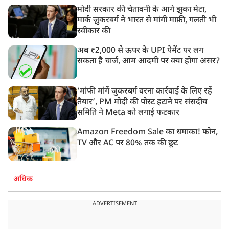
मोदी सरकार की चेतावनी के आगे झुका मेटा,
मार्क ज़ुकरबर्ग ने भारत से मांगी माफ़ी, गलती भी
स्वीकार की
अब ₹2,000 से ऊपर के UPI पेमेंट पर लग
सकता है चार्ज, आम आदमी पर क्या होगा असर?
‘मांफी मांगें जुकरबर्ग वरना कार्रवाई के लिए रहें
तैयार’, PM मोदी की पोस्ट हटाने पर संसदीय
समिति ने Meta को लगाई फटकार
Amazon Freedom Sale का धमाका! फोन,
TV और AC पर 80% तक की छूट
अधिक
ADVERTISEMENT