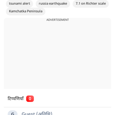
tsunami alert
russia earthquake
7.1 on Richter scale
Kamchatka Peninsula
ADVERTISEMENT
टिप्पणियाँ
0
Guest (अतिथि)
G