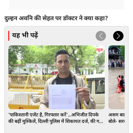
दुल्हन अवनि की सेहत पर डॉक्टर ने क्या कहा?
यह भी पढ़ें
न्यूज
'पाकिस्तानी एजेंट है, गिरफ्तार करें'...अभिजीत दिपके
असम बाढ़: G
की बढ़ीं मुश्किलें, दिल्ली पुलिस में शिकायत दर्ज, की गई
बोले- सरकार
गंभीर मांग