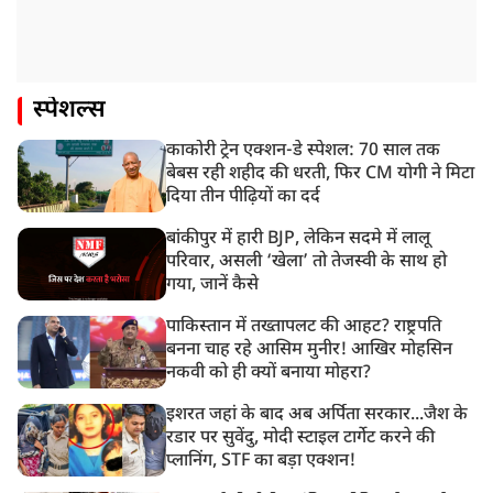
स्पेशल्स
काकोरी ट्रेन एक्शन-डे स्पेशल: 70 साल तक
बेबस रही शहीद की धरती, फिर CM योगी ने मिटा
दिया तीन पीढ़ियों का दर्द
बांकीपुर में हारी BJP, लेकिन सदमे में लालू
परिवार, असली ‘खेला’ तो तेजस्वी के साथ हो
गया, जानें कैसे
पाकिस्तान में तख्तापलट की आहट? राष्ट्रपति
बनना चाह रहे आसिम मुनीर! आखिर मोहसिन
नकवी को ही क्यों बनाया मोहरा?
इशरत जहां के बाद अब अर्पिता सरकार...जैश के
रडार पर सुवेंदु, मोदी स्टाइल टार्गेट करने की
प्लानिंग, STF का बड़ा एक्शन!