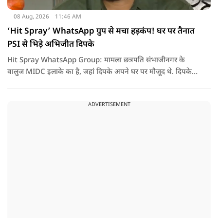
08 Aug, 2026
11:46 AM
‘Hit Spray’ WhatsApp ग्रुप से मचा हड़कंप! घर पर तैनात
PSI से भिड़े अभिजीत दिपके
Hit Spray WhatsApp Group: मामला छत्रपति संभाजीनगर के
वालुज MIDC इलाके का है, जहां दिपके अपने घर पर मौजूद थे. दिपके
का आरोप है कि सुरक्षा के लिए तैनात PSI उनसे मिलने आने वाले लोगों
को रोक रहे थे और उनके साथ ठीक तरीके से पेश नहीं आ रहे थे. इसी बात
ADVERTISEMENT
को लेकर दिपके की पुलिस अधिकारी से तीखी बहस हो गई.