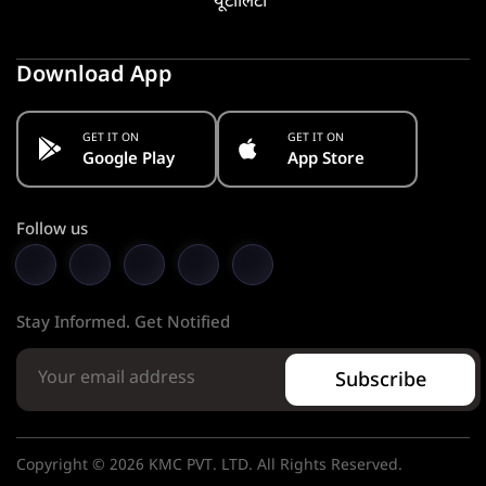
यूटीलिटी
Download App
GET IT ON
GET IT ON
Google Play
App Store
Follow us
Stay Informed. Get Notified
Subscribe
Copyright © 2026 KMC PVT. LTD. All Rights Reserved.