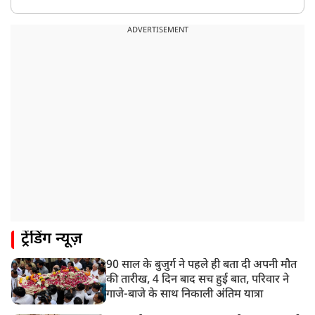
8:23 AM
रांची: छात्रों और झारखंड सरकार के बीच आज होगी तीसरे दौर
ADVERTISEMENT
की बातचीत
8:22 AM
देशभर में आज से 'हर घर तिरंगा' अभियान, सीएम योगी लखनऊ
में करेंगे यात्रा का शुभारंभ
8:21 AM
गाज़ियाबाद में मुठभेड़, 3 ड्रग तस्कर गिरफ्तार, 21 किलो गांजा
बरामद
ट्रेंडिंग न्यूज़
90 साल के बुजुर्ग ने पहले ही बता दी अपनी मौत
की तारीख, 4 दिन बाद सच हुई बात, परिवार ने
गाजे-बाजे के साथ निकाली अंतिम यात्रा