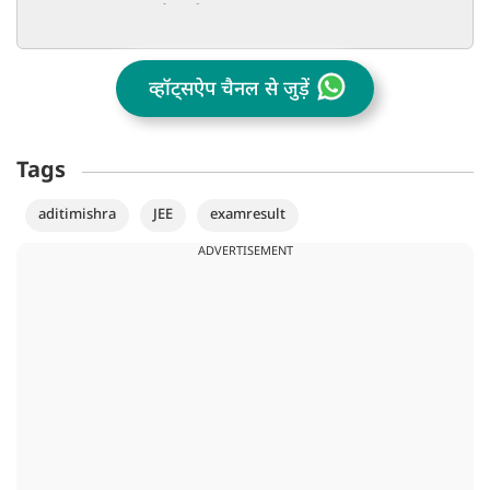
PM आवास तक मार्च का ऐलान
वजह
व्हॉट्सऐप चैनल से जुड़ें
Tags
aditimishra
JEE
examresult
ADVERTISEMENT