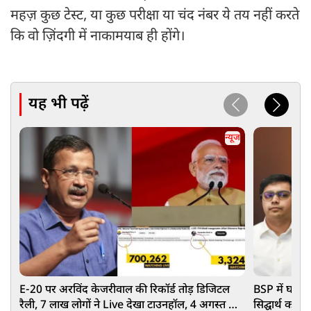
महज़ कुछ टेस्ट, या कुछ परीक्षा या चंद नंबर ये तय नहीं करते
कि वो ज़िंदगी में नाकामयाब ही होंगे।
यह भी पढ़ें
न्यूज
E-20 पर अरविंद केजरीवाल की रिकॉर्ड तोड़ डिजिटल
BSP में घमास
रैली, 7 लाख लोगों ने Live देखा टाउनहॉल, 4 अगस्त को
सिद्घार्थ को ह