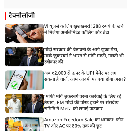
टेक्नोलॉजी
Vi यूजर्स के लिए खुशखबरी! 288 रुपये के खर्च
में मिलेगा अनलिमिटेड कॉलिंग और डेटा
मोदी सरकार की चेतावनी के आगे झुका मेटा,
मार्क ज़ुकरबर्ग ने भारत से मांगी माफ़ी, गलती भी
स्वीकार की
अब ₹2,000 से ऊपर के UPI पेमेंट पर लग
सकता है चार्ज, आम आदमी पर क्या होगा असर?
‘मांफी मांगें जुकरबर्ग वरना कार्रवाई के लिए रहें
तैयार’, PM मोदी की पोस्ट हटाने पर संसदीय
समिति ने Meta को लगाई फटकार
Amazon Freedom Sale का धमाका! फोन,
TV और AC पर 80% तक की छूट