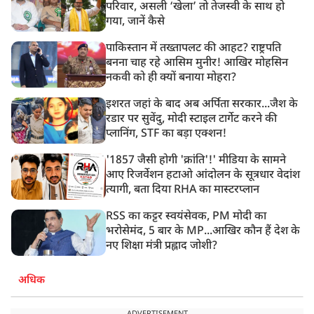
परिवार, असली ‘खेला’ तो तेजस्वी के साथ हो
गया, जानें कैसे
पाकिस्तान में तख्तापलट की आहट? राष्ट्रपति
बनना चाह रहे आसिम मुनीर! आखिर मोहसिन
नकवी को ही क्यों बनाया मोहरा?
इशरत जहां के बाद अब अर्पिता सरकार...जैश के
रडार पर सुवेंदु, मोदी स्टाइल टार्गेट करने की
प्लानिंग, STF का बड़ा एक्शन!
'1857 जैसी होगी 'क्रांति'!' मीडिया के सामने
आए रिजर्वेशन हटाओ आंदोलन के सूत्रधार वेदांश
त्यागी, बता दिया RHA का मास्टरप्लान
RSS का कट्टर स्वयंसेवक, PM मोदी का
भरोसेमंद, 5 बार के MP...आखिर कौन हैं देश के
नए शिक्षा मंत्री प्रह्लाद जोशी?
अधिक