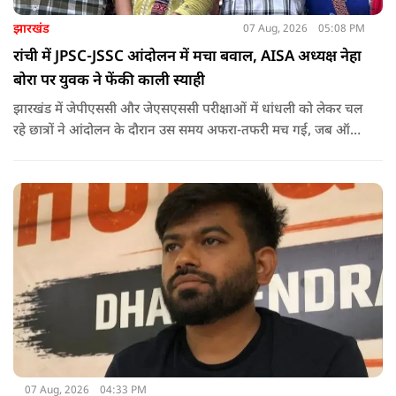
झारखंड
07 Aug, 2026
05:08 PM
रांची में JPSC-JSSC आंदोलन में मचा बवाल, AISA अध्यक्ष नेहा
बोरा पर युवक ने फेंकी काली स्याही
झारखंड में जेपीएससी और जेएसएससी परीक्षाओं में धांधली को लेकर चल
रहे छात्रों ने आंदोलन के दौरान उस समय अफरा-तफरी मच गई, जब ऑल
इंडिया स्टूडेंट्स एसोसिएशन की राष्ट्रीय अध्यक्ष नेहा बोरा पर एक युवक ने
अचानक काली स्याही फेंक दी.
07 Aug, 2026
04:33 PM