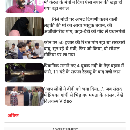
में' केरल के मंत्री ने दिया ऐसा बयान की खड़ा हो
गया बड़ा बवाल
PM मोदी पर अभद्र टिप्पणी करने वाली
लड़की की मां का आया भावुक बयान, की
अजीबोगरीब मांग, कहा-बेटी को गोद लें प्रधानमंत्री
फोन पर 50 हजार की रिश्वत मांग रहा था सरकारी
बाबू, सुन रहे थे मंत्री, फिर जो किया, वो सोशल
मीडिया पर छा गया
पिकनिक मनाने गए 4 युवक नदी के तेज़ बहाव में
फंसे, 11 घंटे के सफल रेस्क्यू के बाद बची जान
‘आप लोगों ने दीदी को भगा दिया…’, जब संसद
में प्रियंका गांधी से भिड़ गए ममता के सांसद, देखें
दिलचस्प Video
अधिक
ADVERTISEMENT