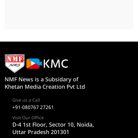
NMF News is a Subsidary of
Khetan Media Creation Pvt Ltd
Give us a Call
+91-080767 27261
Visit Our Office
D-4 1st Floor, Sector 10, Noida,
Uttar Pradesh 201301