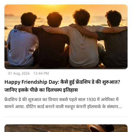
नारियल पानी, ओआरएस, सूप, छाछ और दूसरे तरल पदार्थ भी फायदेमंद
होते हैं। खाने में हल्का और आसानी से पचने वाला भोजन जैसे खिचड़ी
और दलिया आदि लेना अच्छा माना जाता है।
01 Aug, 2026
12:44 PM
Happy Friendship Day: कैसे हुई फ्रेंडशिप डे की शुरुआत?
जानिए इसके पीछे का दिलचस्प इतिहास
फ्रेंडशिप डे की शुरुआत का विचार सबसे पहले साल 1930 में अमेरिका में
सामने आया. ग्रीटिंग कार्ड बनाने वाली मशहूर कंपनी हॉलमार्क के संस्थापक
जॉयस हॉल ने सुझाव दिया कि दोस्तों के नाम भी एक खास दिन होना
चाहिए.