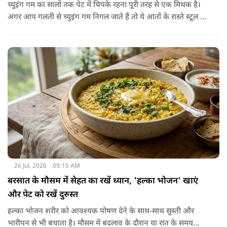
च्युइंग गम का सालों तक पेट में चिपके रहना पूरी तरह से एक मिथक है।
अगर आप गलती से च्युइंग गम निगल जाते हैं तो ये आंतों के रास्ते स्टूल में
शरीर से बाहर निकल जाती है। हाँ, लेकिन इस बात में पूरी सच्चाई है कि
हमारा शरीर इसे पचा नहीं सकता। शरीर ऐसा कोई डाइजेस्टिव एंजाइम
नहीं बनाता जो इसे तोड़ सके या पचा सके।
26 Jul, 2026
09:15 AM
बरसात के मौसम में सेहत का रखें ध्यान, 'हल्का भोजन' खाएं
और पेट को रखें दुरुस्त
हल्का भोजन शरीर को आवश्यक पोषण देने के साथ-साथ सुस्ती और
भारीपन से भी बचाता है। मौसम में बदलाव के दौरान या रात के समय