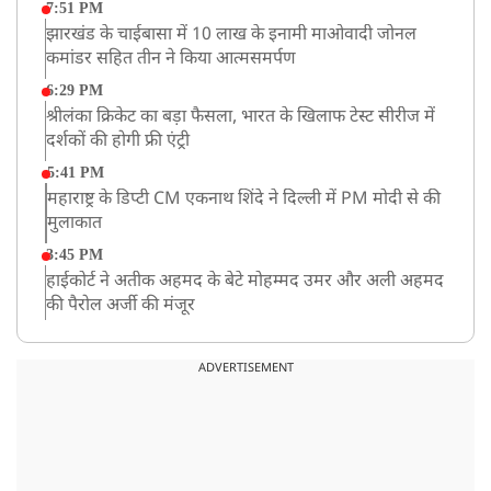
7:51 PM
झारखंड के चाईबासा में 10 लाख के इनामी माओवादी जोनल
कमांडर सहित तीन ने किया आत्मसमर्पण
6:29 PM
श्रीलंका क्रिकेट का बड़ा फैसला, भारत के खिलाफ टेस्ट सीरीज में
दर्शकों की होगी फ्री एंट्री
5:41 PM
महाराष्ट्र के डिप्टी CM एकनाथ शिंदे ने दिल्ली में PM मोदी से की
मुलाकात
3:45 PM
हाईकोर्ट ने अतीक अहमद के बेटे मोहम्मद उमर और अली अहमद
की पैरोल अर्जी की मंजूर
12:59 PM
CM योगी का सपा पर हमला, कहा- वोट बैंक की राजनीति ने
ADVERTISEMENT
कारीगरों का सम्मान छीना
10:57 AM
रांची में अनशनकारी राहुल की तबीयत बिगड़ी! अस्पताल में कराया
गया भर्ती