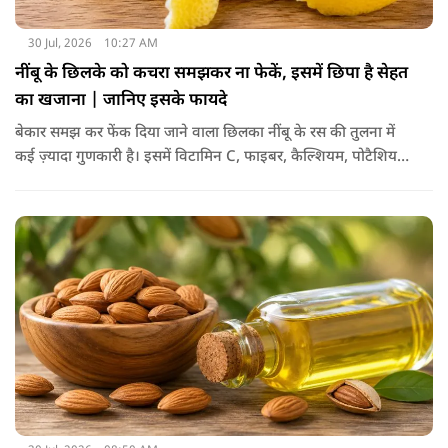
30 Jul, 2026
10:27 AM
नींबू के छिलके को कचरा समझकर ना फेकें, इसमें छिपा है सेहत
का खजाना | जानिए इसके फायदे
बेकार समझ कर फेंक दिया जाने वाला छिलका नींबू के रस की तुलना में
कई ज़्यादा गुणकारी है। इसमें विटामिन C, फाइबर, कैल्शियम, पोटैशियम
और शक्तिशाली एंटीऑक्सीडेंट्स मौजूद होते हैं। पोषक तत्वों से भरपूर इन
छिलकों को पानी में उबालकर या रात भर भिगोकर अगर इसका पानी पिया
जाए तो ये आपकी सेहत के लिए किसी संजीवनी की तरह काम करता है।
आइए जानते नींबू के छिलके के फायदे।