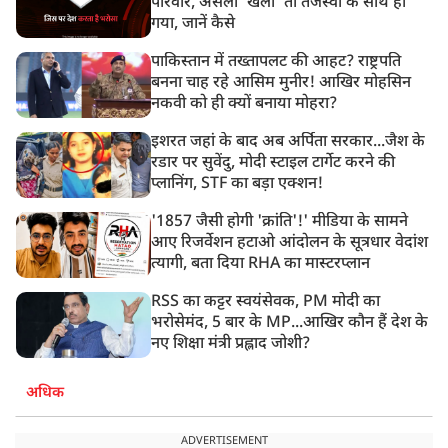
परिवार, असली ‘खेला’ तो तेजस्वी के साथ हो
गया, जानें कैसे
पाकिस्तान में तख्तापलट की आहट? राष्ट्रपति
बनना चाह रहे आसिम मुनीर! आखिर मोहसिन
नकवी को ही क्यों बनाया मोहरा?
इशरत जहां के बाद अब अर्पिता सरकार...जैश के
रडार पर सुवेंदु, मोदी स्टाइल टार्गेट करने की
प्लानिंग, STF का बड़ा एक्शन!
'1857 जैसी होगी 'क्रांति'!' मीडिया के सामने
आए रिजर्वेशन हटाओ आंदोलन के सूत्रधार वेदांश
त्यागी, बता दिया RHA का मास्टरप्लान
RSS का कट्टर स्वयंसेवक, PM मोदी का
भरोसेमंद, 5 बार के MP...आखिर कौन हैं देश के
नए शिक्षा मंत्री प्रह्लाद जोशी?
अधिक
ADVERTISEMENT