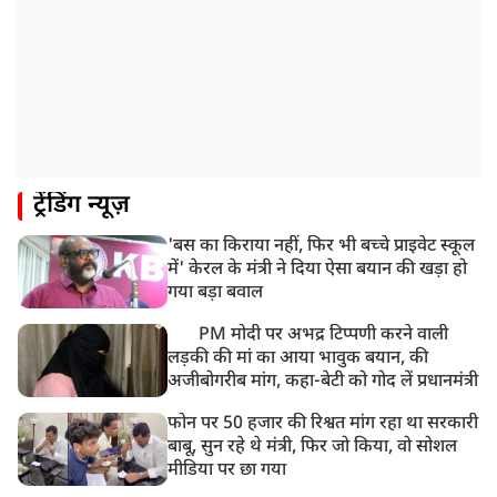
9:20 AM
CBI का बड़ा खुलासा, NTA के एक्सपर्ट्स ने ही लीक कराया
NEET-UG का पेपर
8:19 AM
उत्तराखंड: हरिद्वार में गंगा उफान पर, जलस्तर में बढ़ोतरी
8:18 AM
ट्रेंडिंग न्यूज़
UP: लखनऊ में चलती कार में लगी आग, युवक की जिंदा जलकर
मौत
'बस का किराया नहीं, फिर भी बच्चे प्राइवेट स्कूल
में' केरल के मंत्री ने दिया ऐसा बयान की खड़ा हो
गया बड़ा बवाल
PM मोदी पर अभद्र टिप्पणी करने वाली
लड़की की मां का आया भावुक बयान, की
अजीबोगरीब मांग, कहा-बेटी को गोद लें प्रधानमंत्री
फोन पर 50 हजार की रिश्वत मांग रहा था सरकारी
बाबू, सुन रहे थे मंत्री, फिर जो किया, वो सोशल
मीडिया पर छा गया