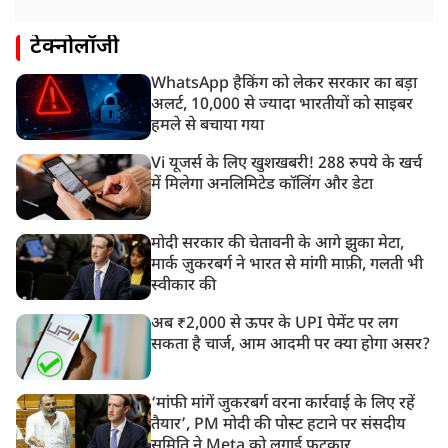
टेक्नोलॉजी
WhatsApp हैकिंग को लेकर सरकार का बड़ा
अलर्ट, 10,000 से ज्यादा भारतीयों को साइबर
हमले से बचाया गया
Vi यूजर्स के लिए खुशखबरी! 288 रुपये के खर्च
में मिलेगा अनलिमिटेड कॉलिंग और डेटा
मोदी सरकार की चेतावनी के आगे झुका मेटा,
मार्क ज़ुकरबर्ग ने भारत से मांगी माफ़ी, गलती भी
स्वीकार की
अब ₹2,000 से ऊपर के UPI पेमेंट पर लग
सकता है चार्ज, आम आदमी पर क्या होगा असर?
‘मांफी मांगें जुकरबर्ग वरना कार्रवाई के लिए रहें
तैयार’, PM मोदी की पोस्ट हटाने पर संसदीय
समिति ने Meta को लगाई फटकार