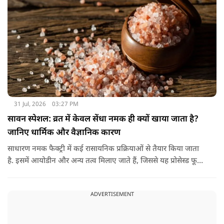
31 Jul, 2026
03:27 PM
सावन स्पेशल: व्रत में केवल सेंधा नमक ही क्यों खाया जाता है?
जानिए धार्मिक और वैज्ञानिक कारण
साधारण नमक फैक्ट्री में कई रासायनिक प्रक्रियाओं से तैयार किया जाता
है. इसमें आयोडीन और अन्य तत्व मिलाए जाते हैं, जिससे यह प्रोसेस्ड फूड
की श्रेणी में आ जाता है. वहीं, सेंधा नमक प्राकृतिक रूप से चट्टानों से
निकाला जाता है. इसे किसी बड़े रासायनिक प्रसंस्करण से नहीं गुजारा
ADVERTISEMENT
जाता, इसलिए इसे अधिक शुद्ध माना जाता है.